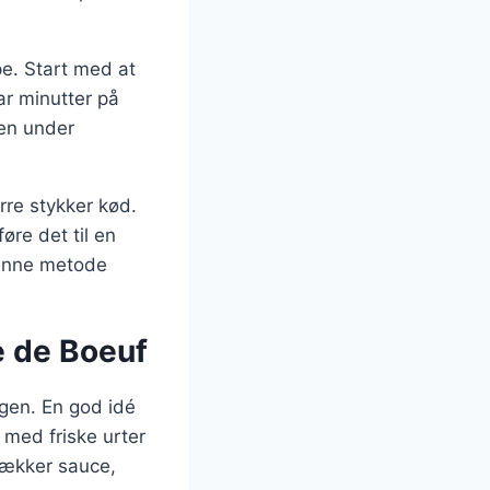
e. Start med at
ar minutter på
den under
ørre stykker kød.
øre det til en
Denne metode
e de Boeuf
gen. En god idé
 med friske urter
 lækker sauce,