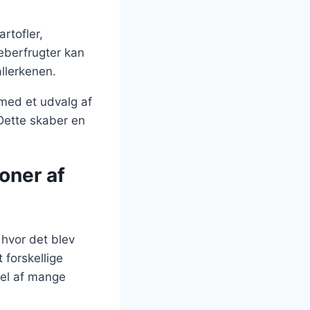
artofler,
peberfrugter kan
allerkenen.
 med et udvalg af
Dette skaber en
oner af
 hvor det blev
 forskellige
del af mange