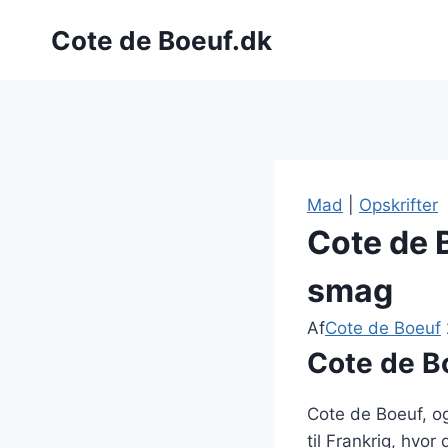
Fortsæt
Cote de Boeuf.dk
til
indhold
Mad
|
Opskrifter
Cote de B
smag
Af
Cote de Boeuf
Cote de B
Cote de Boeuf, og
til Frankrig, hvo