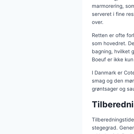
marmorering, som 
serveret i fine r
over.
Retten er ofte fo
som hovedret. Den
bagning, hvilket g
Boeuf er ikke kun
I Danmark er Cote
smag og den møre 
grøntsager og sauc
Tilberedn
Tilberedningstid
stegegrad. Genere