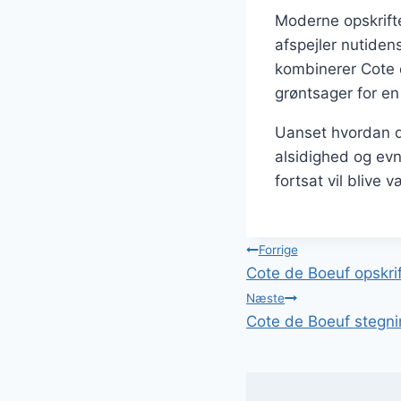
Moderne opskrifte
afspejler nutiden
kombinerer Cote 
grøntsager for en
Uanset hvordan de
alsidighed og evne
fortsat vil blive
Indlægsnavi
Forrige
Cote de Boeuf opskrif
Næste
Cote de Boeuf stegnin