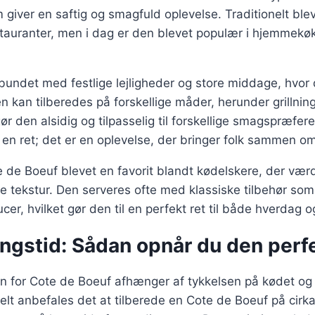
giver en saftig og smagfuld oplevelse. Traditionelt bl
estauranter, men i dag er den blevet populær i hjemmek
rbundet med festlige lejligheder og store middage, hvo
 kan tilberedes på forskellige måder, herunder grillnin
ør den alsidig og tilpasselig til forskellige smagspræfer
 en ret; det er en oplevelse, der bringer folk sammen o
 de Boeuf blevet en favorit blandt kødelskere, der vær
tekstur. Den serveres ofte med klassiske tilbehør som 
er, hvilket gør den til en perfekt ret til både hverdag o
ingstid: Sådan opnår du den per
en for Cote de Boeuf afhænger af tykkelsen på kødet o
lt anbefales det at tilberede en Cote de Boeuf på cirka 