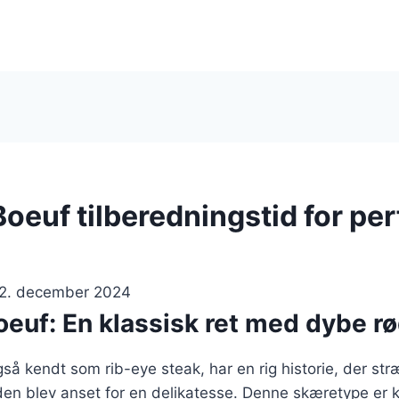
oeuf tilberedningstid for per
2. december 2024
oeuf: En klassisk ret med dybe r
så kendt som rib-eye steak, har en rig historie, der str
r den blev anset for en delikatesse. Denne skæretype er k