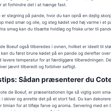
r at forhindre det i at hænge fast.
er stegning på pande, hvor du kan opnå en dejlig skorp
p med smør og olie, og steg kødet ved høj varme i et p
stra smag kan du tilsætte hvidløg og friske urter til pan
e Boeuf også tilberedes i ovnen, hvilket er ideelt til st
, kan du først brune kødet på en pande og derefter overf
d lavere temperatur for at færdiggøre tilberedningen. 
iver jævnt tilberedt og forbliver saftigt.
stips: Sådan præsenterer du Cot
ote de Boeuf, er præsentationen lige så vigtig som sma
 i skiver og anrette det på et stort fad. Du kan dekorere
r timian for at tilføje farve og aroma. Servering med en