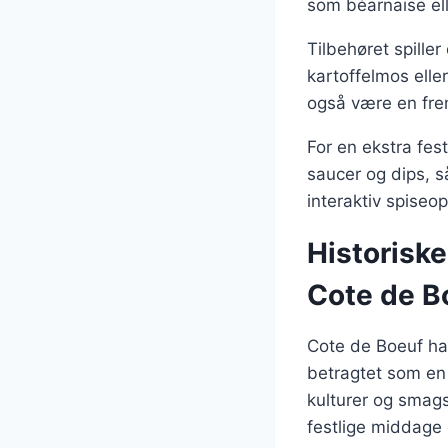
som béarnaise ell
Tilbehøret spiller
kartoffelmos elle
også være en frem
For en ekstra fes
saucer og dips, s
interaktiv spiseop
Historiske
Cote de B
Cote de Boeuf har 
betragtet som en l
kulturer og smag
festlige middage o