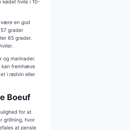
 kødet hvile i 10-
r være en god
-57 grader
ter 65 grader.
viler.
er og marinader.
in kan fremhæve
 i rødvin eller
de Boeuf
ulighed for at
grillning, hvor
efales at pensle