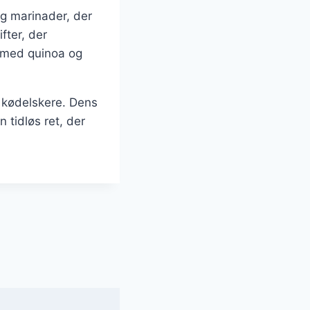
og marinader, der
fter, der
t med quinoa og
t kødelskere. Dens
n tidløs ret, der