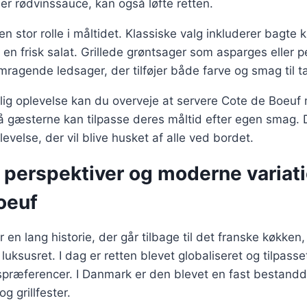
er rødvinssauce, kan også løfte retten.
 en stor rolle i måltidet. Klassiske valg inkluderer bagte k
r en frisk salat. Grillede grøntsager som asparges eller 
ragende ledsager, der tilføjer både farve og smag til t
tlig oplevelse kan du overveje at servere Cote de Boeuf
å gæsterne kan tilpasse deres måltid efter egen smag. 
levelse, der vil blive husket af alle ved bordet.
 perspektiver og moderne variati
oeuf
en lang historie, der går tilbage til det franske køkken,
uksusret. I dag er retten blevet globaliseret og tilpasset
spræferencer. I Danmark er den blevet en fast bestand
g grillfester.