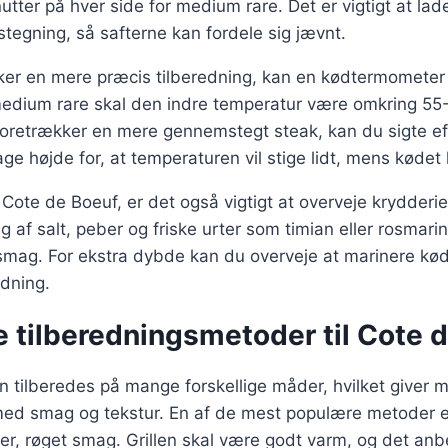
utter på hver side for medium rare. Det er vigtigt at lade
 stegning, så safterne kan fordele sig jævnt.
ker en mere præcis tilberedning, kan en kødtermomete
 medium rare skal den indre temperatur være omkring 55
foretrækker en mere gennemstegt steak, kan du sigte ef
tage højde for, at temperaturen vil stige lidt, mens kødet h
 Cote de Boeuf, er det også vigtigt at overveje krydderi
g af salt, peber og friske urter som timian eller rosmar
smag. For ekstra dybde kan du overveje at marinere kødet
edning.
e tilberedningsmetoder til Cote 
 tilberedes på mange forskellige måder, hvilket giver m
ed smag og tekstur. En af de mest populære metoder er 
er, røget smag. Grillen skal være godt varm, og det anb