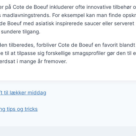
r på Cote de Boeuf inkluderer ofte innovative tilbehør 
s madlavningstrends. For eksempel kan man finde opskri
de Boeuf med asiatisk inspirerede saucer eller servere
 sundere tilgang.
n tilberedes, forbliver Cote de Boeuf en favorit bland
 til at tilpasse sig forskellige smagsprofiler gør den til e
 værdsat i mange år fremover.
gation
t til lækker middag
g tips og tricks