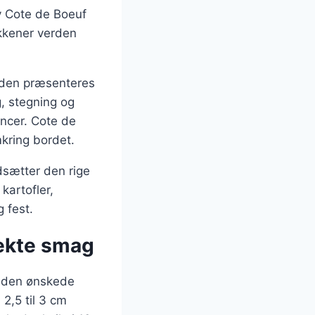
ev Cote de Boeuf
økkener verden
r den præsenteres
g, stegning og
encer. Cote de
mkring bordet.
dsætter den rige
kartofler,
g fest.
fekte smag
g den ønskede
2,5 til 3 cm