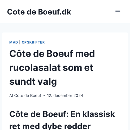
Fortsæt
Cote de Boeuf.dk
til
indhold
MAD
|
OPSKRIFTER
Côte de Boeuf med
rucolasalat som et
sundt valg
Af
Cote de Boeuf
12. december 2024
Côte de Boeuf: En klassisk
ret med dybe rødder