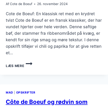
Af
Cote de Boeuf
26. november 2024
Cote de Boeuf: En klassisk ret med en krydret
tvist Cote de Boeuf er en fransk klassiker, der har
vundet hjerter over hele verden. Denne saftige
bøf, der stammer fra ribbenområdet på kvæg, er
kendt for sin rige smag og møre tekstur. I denne
opskrift tilføjer vi chili og paprika for at give retten
et…
COTE
LÆS MERE
DE
BOEUF
MED
CHILI
OG
MAD
|
OPSKRIFTER
PAPRIKA:
EN
Côte de Boeuf og rødvin som
KRYDRET