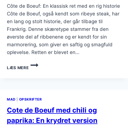
Côte de Boeuf: En klassisk ret med en rig historie
Côte de Boeuf, også kendt som ribeye steak, har
en lang og stolt historie, der går tilbage til
Frankrig. Denne skæretype stammer fra den
øverste del af ribbenene og er kendt for sin
marmorering, som giver en saftig og smagfuld
oplevelse. Retten er blevet en…
CÔTE
LÆS MERE
DE
BOEUF
PÅ
GRILLEN:
PERFEKTE
MAD
|
OPSKRIFTER
TEKNIK
Cote de Boeuf med chili og
paprika: En krydret version