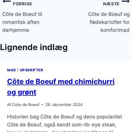
Indlægsnavigation
FORRIGE
NÆSTE
Côte de Boeuf til
Côte de Boeuf og
romantisk aften
flødekartofler for
derhjemme
komfortmad
Lignende indlæg
MAD
|
OPSKRIFTER
Côte de Boeuf med chimichurri
og grønt
Af
Cote de Boeuf
26. december 2024
Historien bag Côte de Boeuf og dens popularitet
Côte de Boeuf, også kendt som rib-eye steak,