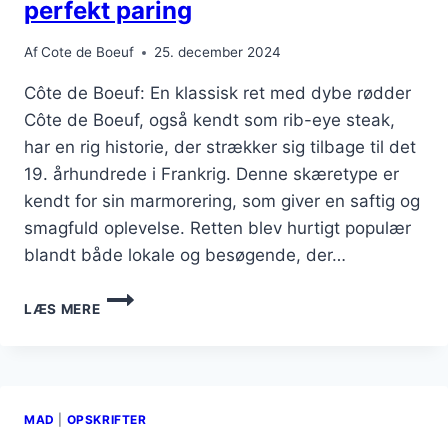
VERSION
perfekt paring
Af
Cote de Boeuf
25. december 2024
Côte de Boeuf: En klassisk ret med dybe rødder
Côte de Boeuf, også kendt som rib-eye steak,
har en rig historie, der strækker sig tilbage til det
19. århundrede i Frankrig. Denne skæretype er
kendt for sin marmorering, som giver en saftig og
smagfuld oplevelse. Retten blev hurtigt populær
blandt både lokale og besøgende, der…
CÔTE
LÆS MERE
DE
BOEUF
OG
RØDVIN
SOM
MAD
|
OPSKRIFTER
PERFEKT
PARING