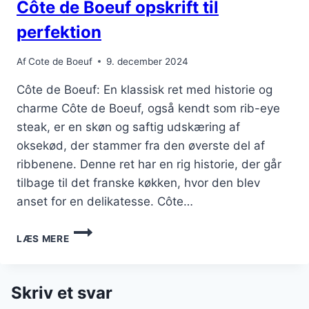
Côte de Boeuf opskrift til
perfektion
Af
Cote de Boeuf
9. december 2024
Côte de Boeuf: En klassisk ret med historie og
charme Côte de Boeuf, også kendt som rib-eye
steak, er en skøn og saftig udskæring af
oksekød, der stammer fra den øverste del af
ribbenene. Denne ret har en rig historie, der går
tilbage til det franske køkken, hvor den blev
anset for en delikatesse. Côte…
CÔTE
LÆS MERE
DE
BOEUF
OPSKRIFT
TIL
Skriv et svar
PERFEKTION