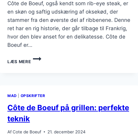
Côte de Boeuf, også kendt som rib-eye steak, er
en skøn og saftig udskæring af oksekød, der
stammer fra den øverste del af ribbenene. Denne
ret har en rig historie, der går tilbage til Frankrig,
hvor den blev anset for en delikatesse. Côte de
Boeuf er…
CÔTE
LÆS MERE
DE
BOEUF
OG
SVAMPE
FOR
MAD
|
OPSKRIFTER
EN
FYLDIG
Côte de Boeuf på grillen: perfekte
SMAG
teknik
Af
Cote de Boeuf
21. december 2024