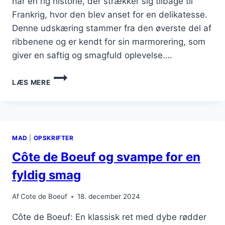
har en rig historie, der strækker sig tilbage til
Frankrig, hvor den blev anset for en delikatesse.
Denne udskæring stammer fra den øverste del af
ribbenene og er kendt for sin marmorering, som
giver en saftig og smagfuld oplevelse….
CÔTE
LÆS MERE
DE
BOEUF
MED
CHIMICHURRI
OG
MAD
|
OPSKRIFTER
GRØNT
Côte de Boeuf og svampe for en
fyldig smag
Af
Cote de Boeuf
18. december 2024
Côte de Boeuf: En klassisk ret med dybe rødder