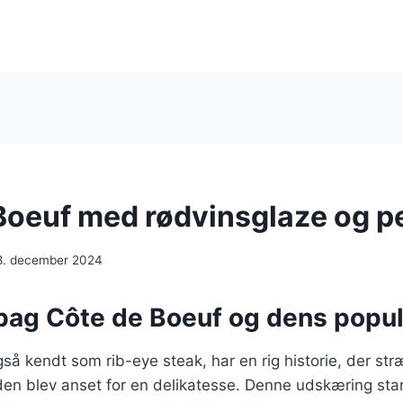
Boeuf med rødvinsglaze og p
8. december 2024
 bag Côte de Boeuf og dens popul
så kendt som rib-eye steak, har en rig historie, der str
r den blev anset for en delikatesse. Denne udskæring st