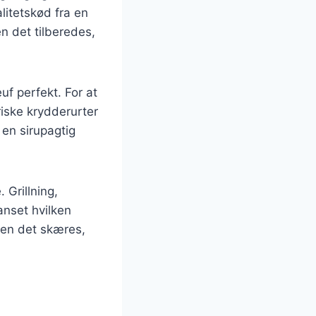
litetskød fra en
en det tilberedes,
f perfekt. For at
riske krydderurter
 en sirupagtig
 Grillning,
anset hvilken
den det skæres,