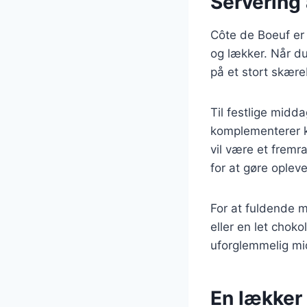
Servering 
Côte de Boeuf er 
og lækker. Når du
på et stort skære
Til festlige midd
komplementerer k
vil være et fremr
for at gøre oplev
For at fuldende må
eller en let choko
uforglemmelig mi
En lækker