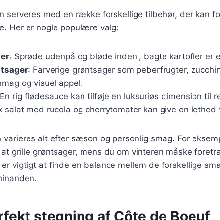
 serveres med en række forskellige tilbehør, der kan f
e. Her er nogle populære valg:
ler
: Sprøde udenpå og bløde indeni, bagte kartofler er et
ntsager
: Farverige grøntsager som peberfrugter, zucchi
 smag og visuel appel.
 En rig flødesauce kan tilføje en luksuriøs dimension til r
sk salat med rucola og cherrytomater kan give en lethed t
n varieres alt efter sæson og personlig smag. For ekse
t grille grøntsager, mens du om vinteren måske foret
 er vigtigt at finde en balance mellem de forskellige s
hinanden.
erfekt stegning af Côte de Boeuf