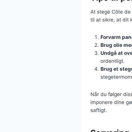
At stege Côte de 
til at sikre, at d
Forvarm pand
Brug olie me
Undgå at ov
ordentligt.
Brug et ste
stegetermome
Når du følger diss
imponere dine gæs
saftigt.