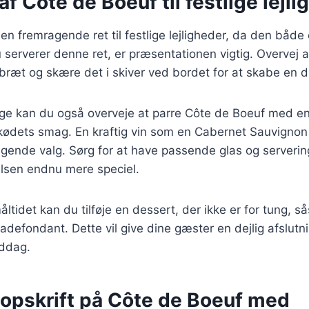
af Côte de Boeuf til festlige lejl
en fremragende ret til festlige lejligheder, da den båd
 serverer denne ret, er præsentationen vigtig. Overvej a
bræt og skære det i skiver ved bordet for at skabe en d
age kan du også overveje at parre Côte de Boeuf med en
ødets smag. En kraftig vin som en Cabernet Sauvignon 
agende valg. Sørg for at have passende glas og serveri
elsen endnu mere speciel.
ltidet kan du tilføje en dessert, der ikke er for tung, s
ladefondant. Dette vil give dine gæster en dejlig afslutn
ddag.
 opskrift på Côte de Boeuf med