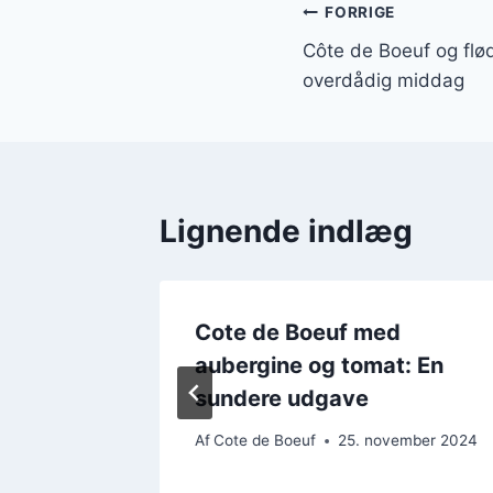
Indlægsnavi
FORRIGE
Côte de Boeuf og flød
overdådig middag
Lignende indlæg
Cote de Boeuf med
aubergine og tomat: En
sundere udgave
mber 2024
Af
Cote de Boeuf
25. november 2024