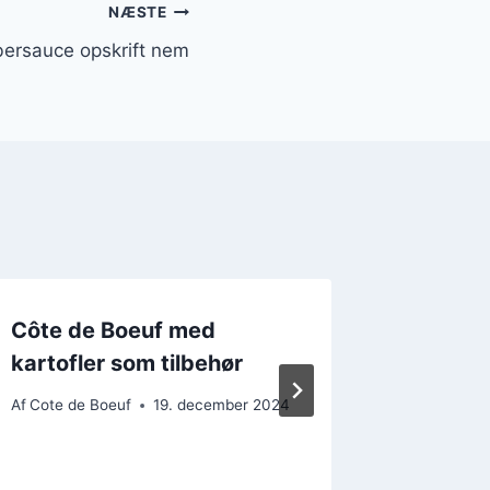
NÆSTE
ersauce opskrift nem
Côte de Boeuf med
Côte de
kartofler som tilbehør
version
Af
Cote de Boeuf
19. december 2024
Af
Cote de