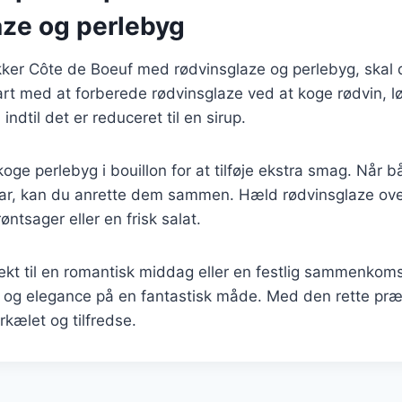
aze og perlebyg
ækker Côte de Boeuf med rødvinsglaze og perlebyg, skal
tart med at forberede rødvinsglaze ved at koge rødvin, l
indtil det er reduceret til en sirup.
oge perlebyg i bouillon for at tilføje ekstra smag. Når 
lar, kan du anrette dem sammen. Hæld rødvinsglaze ove
ntsager eller en frisk salat.
ekt til en romantisk middag eller en festlig sammenkom
og elegance på en fantastisk måde. Med den rette præs
rkælet og tilfredse.