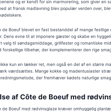
bbenene og er kendt for sin marmorering, som giver en s
 med at fransk madlavning blev populær verden over, bl
 kødelskere.
e de Boeuf blevet en fast bestanddel af mange festlig
er. Dens evne til at imponere gæster og skabe en hygge
rt valg til søndagsmiddage, grillfester og romantiske m
 forskellige tilbehør, der komplementerer den rige smag
ikke kun en lækker ret, men også en del af en større ma
værk værdsættes. Mange kokke og madentusiaster stræbe
beredningsmetode, der fremhæver kødets naturlige smag 
lse af Côte de Boeuf med rødvin
e de Boeuf med rødvinsglaze kræver omhyggelig planlæ