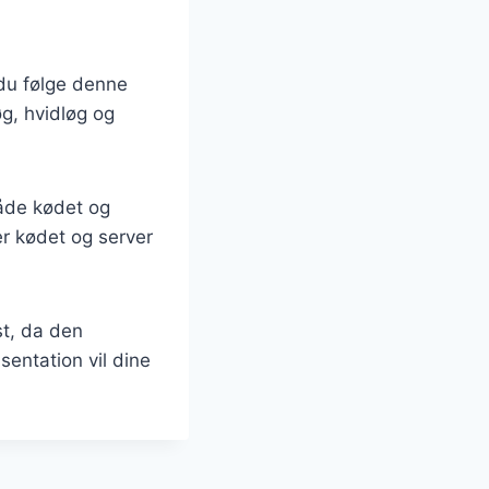
 du følge denne
øg, hvidløg og
både kødet og
r kødet og server
st, da den
entation vil dine