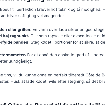
Boeuf til perfektion kræver lidt teknik og tålmodighed. H
it kød bliver saftigt og velsmagende:
en eller grillen
: En varm overflade sikrer en god stege
d høj røgpunkt
: Olie som rapsolie eller avocadoolie er id
erfylde panden
: Steg kødet i portioner for at sikre, at d
getermometer
: For at opnå den ønskede grad af tilbered
ter uundgåeligt.
e tips, vil du kunne opnå en perfekt tilberedt Côte de Bo
ter. Husk at lade kødet hvile efter stegning, så det bl