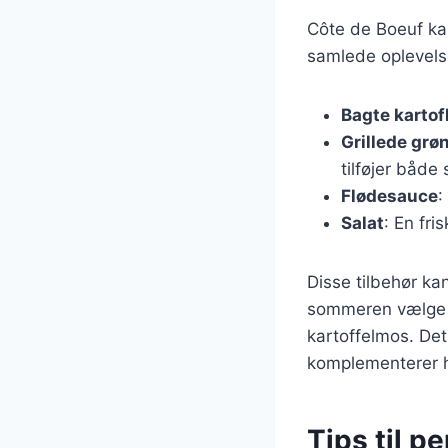
Côte de Boeuf kan
samlede oplevels
Bagte kartof
Grillede grø
tilføjer både
Flødesauce
:
Salat
: En fri
Disse tilbehør ka
sommeren vælge a
kartoffelmos. Det
komplementerer 
Tips til p