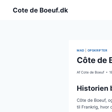
Fortsæt
Cote de Boeuf.dk
til
indhold
MAD
|
OPSKRIFTER
Côte de 
Af
Cote de Boeuf
1
Historien
Côte de Boeuf, og
til Frankrig, hvo