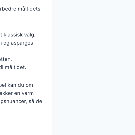
orbedre måltidets
 klassisk valg.
ni og asparges
etten.
il måltidet.
mpel kan du om
rækker en varm
magsnuancer, så de