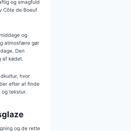
aftig og smagfuld
ev Côte de Boeuf
e middage og
lig atmosfære gør
iddage. Den
 af kødet.
dkultur, hvor
r efter at finde
og tekstur.
sglaze
gning og de rette