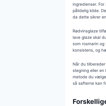
ingredienser. For
pålidelig kilde. D
da dette sikrer e
Rødvinsglaze tilf
lave glaze skal d
som rosmarin og t
konsistens, og h
Når du tilbereder
stegning eller en
metode du vælger,
så safterne kan f
Forskellig