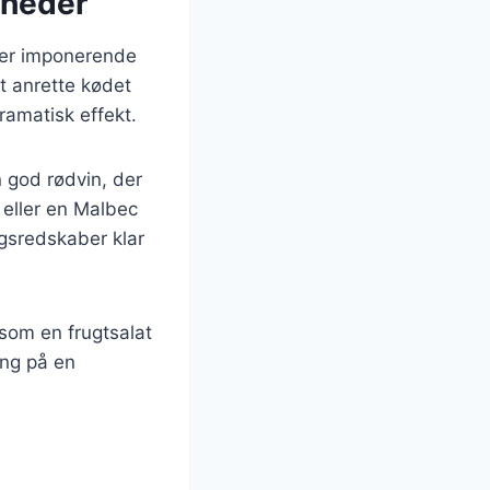
igheder
e er imponerende
t anrette kødet
ramatisk effekt.
 god rødvin, der
eller en Malbec
ngsredskaber klar
åsom en frugtsalat
ing på en