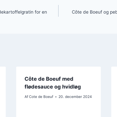
gation
ekartoffelgratin for en
Côte de Boeuf og peb
Côte de Boeuf med
flødesauce og hvidløg
Af
Cote de Boeuf
20. december 2024