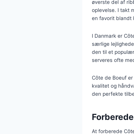
øverste del af ri
oplevelse. I takt
en favorit blandt
I Danmark er Côt
særlige lejlighed
den til et populæ
serveres ofte med
Côte de Boeuf er 
kvalitet og hånd
den perfekte til
Forberede
At forberede Côt