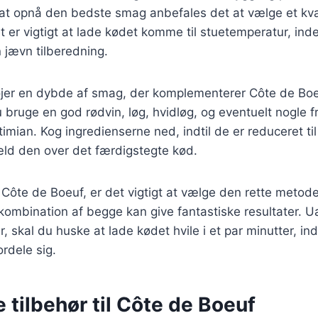
 at opnå den bedste smag anbefales det at vælge et kva
et er vigtigt at lade kødet komme til stuetemperatur, ind
n jævn tilberedning.
øjer en dybde af smag, der komplementerer Côte de Boeu
u bruge en god rødvin, løg, hvidløg, og eventuelt nogle f
imian. Kog ingredienserne ned, indtil de er reduceret til
æld den over det færdigstegte kød.
 Côte de Boeuf, er det vigtigt at vælge den rette metode.
 kombination af begge kan give fantastiske resultater. U
 skal du huske at lade kødet hvile i et par minutter, in
ordele sig.
e tilbehør til Côte de Boeuf