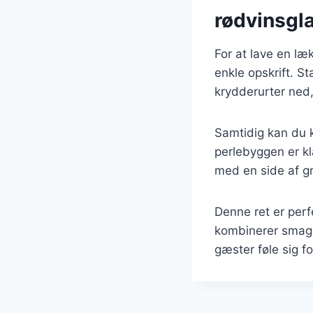
rødvinsgl
For at lave en l
enkle opskrift. S
krydderurter ned, 
Samtidig kan du k
perlebyggen er k
med en side af grø
Denne ret er perf
kombinerer smag 
gæster føle sig fo