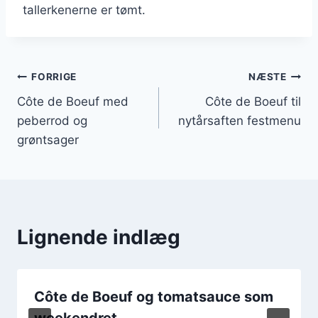
tallerkenerne er tømt.
Indlægsnavigation
FORRIGE
NÆSTE
Côte de Boeuf med
Côte de Boeuf til
peberrod og
nytårsaften festmenu
grøntsager
Lignende indlæg
Côte de Boeuf og tomatsauce som
weekendret