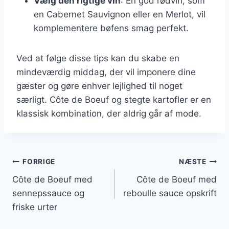
Vælg den rigtige vin
: En god rødvin, som
en Cabernet Sauvignon eller en Merlot, vil
komplementere bøfens smag perfekt.
Ved at følge disse tips kan du skabe en
mindeværdig middag, der vil imponere dine
gæster og gøre enhver lejlighed til noget
særligt. Côte de Boeuf og stegte kartofler er en
klassisk kombination, der aldrig går af mode.
Indlægsnavigation
FORRIGE
NÆSTE
Côte de Boeuf med
Côte de Boeuf med
sennepssauce og
reboulle sauce opskrift
friske urter