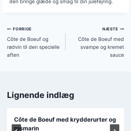
den bringe glæde og smag til din julefejring.
Indlægsnavigation
FORRIGE
NÆSTE
Côte de Boeuf og
Côte de Boeuf med
rødvin til den specielle
svampe og kremet
aften
sauce
Lignende indlæg
Côte de Boeuf med krydderurter og
rosmarin