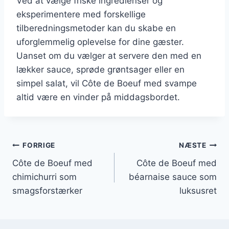
Ved at vælge friske ingredienser og
eksperimentere med forskellige
tilberedningsmetoder kan du skabe en
uforglemmelig oplevelse for dine gæster.
Uanset om du vælger at servere den med en
lækker sauce, sprøde grøntsager eller en
simpel salat, vil Côte de Boeuf med svampe
altid være en vinder på middagsbordet.
Indlægsnavigation
FORRIGE
NÆSTE
Côte de Boeuf med
Côte de Boeuf med
chimichurri som
béarnaise sauce som
smagsforstærker
luksusret