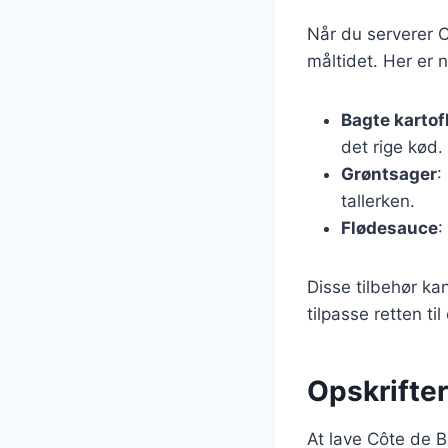
Når du serverer Cô
måltidet. Her er n
Bagte kartof
det rige kød.
Grøntsager
:
tallerken.
Flødesauce
:
Disse tilbehør ka
tilpasse retten til
Opskrifte
At lave Côte de B