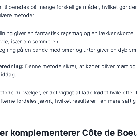
 tilberedes på mange forskellige måder, hvilket gør den t
ulære metoder:
illning giver en fantastisk røgsmag og en lækker skorpe.
ode, især om sommeren.
tegning på en pande med smør og urter giver en dyb sm
beredning
: Denne metode sikrer, at kødet bliver mørt og sa
iddag.
tode du vælger, er det vigtigt at lade kødet hvile efter 
safterne fordeles jævnt, hvilket resulterer i en mere saf
der komplementerer Côte de Boe