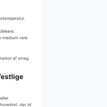
uetemperatur.
tikkere.
 en medium-rare
ination af smag.
festlige
eller
hovedret, der vil