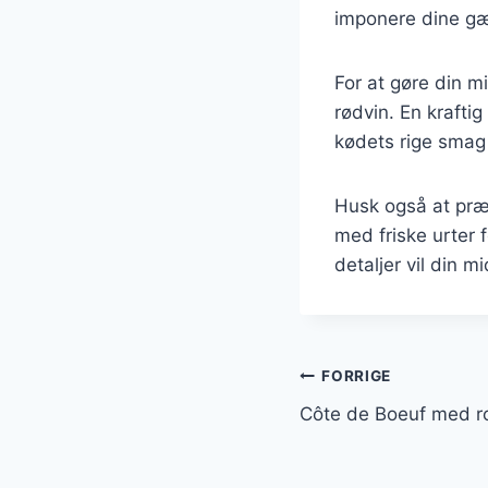
imponere dine gæ
For at gøre din 
rødvin. En krafti
kødets rige smag 
Husk også at præs
med friske urter 
detaljer vil din m
Indlægsnavi
FORRIGE
Côte de Boeuf med ro