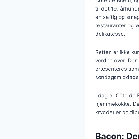
Côte de Boeuf, og
til det 19. århun
en saftig og smag
restauranter og ve
delikatesse.
Retten er ikke ku
verden over. Den
præsenteres som s
søndagsmiddage, 
I dag er Côte de 
hjemmekokke. Den
krydderier og tilbe
Bacon: Den