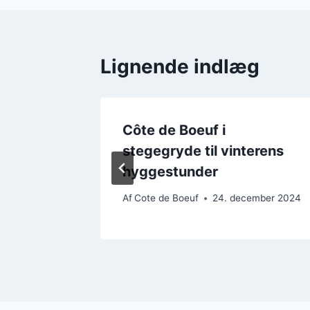
Lignende indlæg
Côte de Boeuf i
der
stegegryde til vinterens
hyggestunder
ember 2024
Af
Cote de Boeuf
24. december 2024