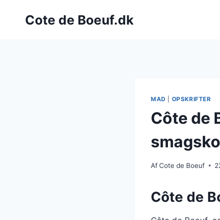
Fortsæt
Cote de Boeuf.dk
til
indhold
MAD
|
OPSKRIFTER
Côte de 
smagsko
Af
Cote de Boeuf
2
Côte de B