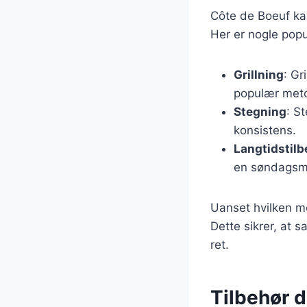
Côte de Boeuf kan
Her er nogle pop
Grillning
: Gr
populær met
Stegning
: S
konsistens.
Langtidstil
en søndagsm
Uanset hvilken me
Dette sikrer, at 
ret.
Tilbehør 