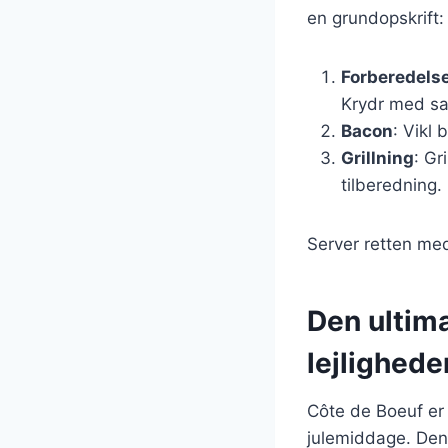
en grundopskrift:
Forberedels
Krydr med sa
Bacon
: Vikl
Grillning
: Gr
tilberedning.
Server retten med
Den ultima
lejlighede
Côte de Boeuf er i
julemiddage. Dens