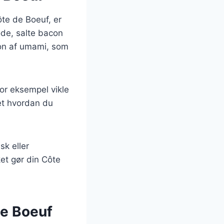
ôte de Boeuf, er
øde, salte bacon
ion af umami, som
or eksempel vikle
set hvordan du
sk eller
et gør din Côte
de Boeuf