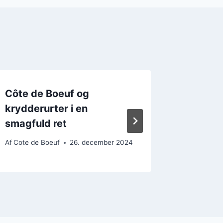
Côte de Boeuf og
Côte d
krydderurter i en
gratine
smagfuld ret
midda
Af
Cote de Boeuf
26. december 2024
Af
Cote de