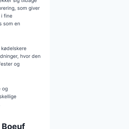
ækker sig tilbage
orering, som giver
i fine
tus som en
s kødelskere
dninger, hvor den
fester og
e og
kellige
.
e Boeuf