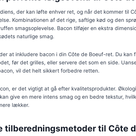
diens, der kan løfte enhver ret, og når det kommer til C
lse. Kombinationen af det rige, saftige kød og den spr
ruffen smagsoplevelse. Bacon tilføjer en ekstra dimens
ødets naturlige smag.
r at inkludere bacon i din Côte de Boeuf-ret. Du kan f
et, før det grilles, eller servere det som en side. Uan
con, vil det helt sikkert forbedre retten.
n, er det vigtigt at gå efter kvalitetsprodukter. Økologi
an give en mere intens smag og en bedre tekstur, hvilk
mere lækker.
e tilberedningsmetoder til Côte 