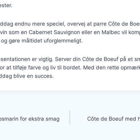
ster.
middag endnu mere speciel, overvej at parre Côte de Bo
g vin som en Cabernet Sauvignon eller en Malbec vil ko
og gøre måltidet uforglemmeligt.
entationen er vigtig. Server din Côte de Boeuf på et s
for at tilføje farve og liv til bordet. Med den rette opm
iddag blive en succes.
gation
smarin for ekstra smag
Côte de Boeuf med h