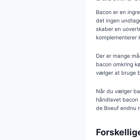
Bacon er en ingre
det ingen undtage
skaber en uovert
komplementerer k
Der er mange måde
bacon omkring kød
vælger at bruge ba
Når du vælger baco
håndlavet bacon k
de Boeuf endnu 
Forskellig