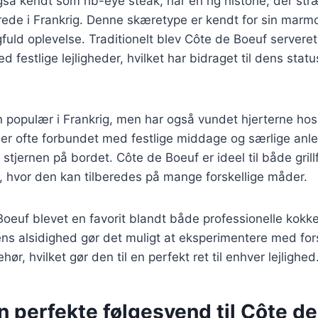
så kendt som rib-eye steak, har en rig historie, der str
drede i Frankrig. Denne skæretype er kendt for sin marm
fuld oplevelse. Traditionelt blev Côte de Boeuf serveret 
d festlige lejligheder, hvilket har bidraget til dens sta
n populær i Frankrig, men har også vundet hjerterne ho
 er ofte forbundet med festlige middage og særlige anle
tjernen på bordet. Côte de Boeuf er ideel til både grill
hvor den kan tilberedes på mange forskellige måder.
Boeuf blevet en favorit blandt både professionelle kokk
s alsidighed gør det muligt at eksperimentere med fors
hør, hvilket gør den til en perfekt ret til enhver lejlighed
 perfekte følgesvend til Côte d