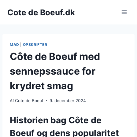
Fortsæt
Cote de Boeuf.dk
til
indhold
MAD
|
OPSKRIFTER
Côte de Boeuf med
sennepssauce for
krydret smag
Af
Cote de Boeuf
9. december 2024
Historien bag Côte de
Boeuf og dens popularitet