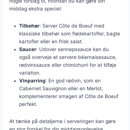
nogle forslag til, hvordan du kan gøre din
middag ekstra speciel:
Tilbehør
: Server Côte de Boeuf med
klassiske tilbehør som flødekartofler, bagte
kartofler eller en frisk salat.
Saucer
: Udover sennepssauce kan du
også overveje at servere béarnaisesauce,
rødvinssauce eller chimichurri for at tilføje
variation.
Vinparring
: En god rødvin, som en
Cabernet Sauvignon eller en Merlot,
komplementerer smagen af Côte de Boeuf
perfekt.
At tænke på detaljerne i serveringen kan gøre
en stor forskel for din middagsoplevelse.