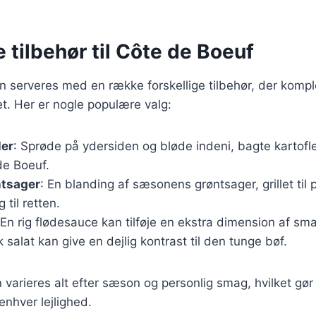
e tilbehør til Côte de Boeuf
n serveres med en række forskellige tilbehør, der komp
t. Her er nogle populære valg:
ler
: Sprøde på ydersiden og bløde indeni, bagte kartofler
 de Boeuf.
ntsager
: En blanding af sæsonens grøntsager, grillet til pe
 til retten.
 En rig flødesauce kan tilføje en ekstra dimension af sma
sk salat kan give en dejlig kontrast til den tunge bøf.
n varieres alt efter sæson og personlig smag, hvilket gør
 enhver lejlighed.