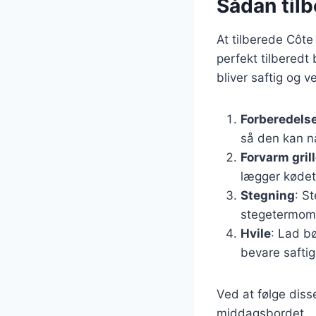
Sådan til
At tilberede Côte
perfekt tilberedt 
bliver saftig og 
Forberedelse
så den kan n
Forvarm gril
lægger kødet
Stegning
: S
stegetermome
Hvile
: Lad bø
bevare safti
Ved at følge diss
middagsbordet.