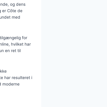
ende, og dens
g er Côte de
bundet med
tilgængelig for
ine, hvilket har
n en ret til
okke
 har resulteret i
med moderne