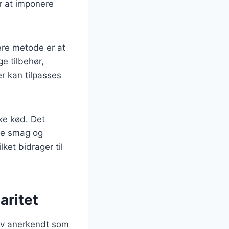
r at imponere
re metode er at
e tilbehør,
er kan tilpasses
kke kød. Det
re smag og
ket bidrager til
aritet
blev anerkendt som