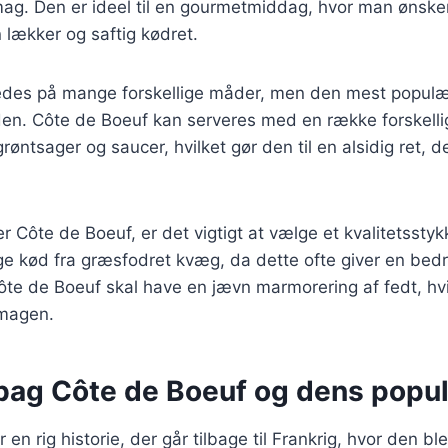
mag. Den er ideel til en gourmetmiddag, hvor man ønske
lækker og saftig kødret.
redes på mange forskellige måder, men den mest populæ
e den. Côte de Boeuf kan serveres med en række forskellig
røntsager og saucer, hvilket gør den til en alsidig ret, d
r Côte de Boeuf, er det vigtigt at vælge et kvalitetssty
ge kød fra græsfodret kvæg, da dette ofte giver en bed
ôte de Boeuf skal have en jævn marmorering af fedt, hvil
smagen.
 bag Côte de Boeuf og dens popul
 en rig historie, der går tilbage til Frankrig, hvor den 