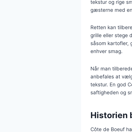
tekstur og rige s
gæsterne med en 
Retten kan tilbe
grille eller steg
såsom kartofler, g
enhver smag.
Når man tilberede
anbefales at væl
tekstur. En god C
saftigheden og 
Historien
Côte de Boeuf har