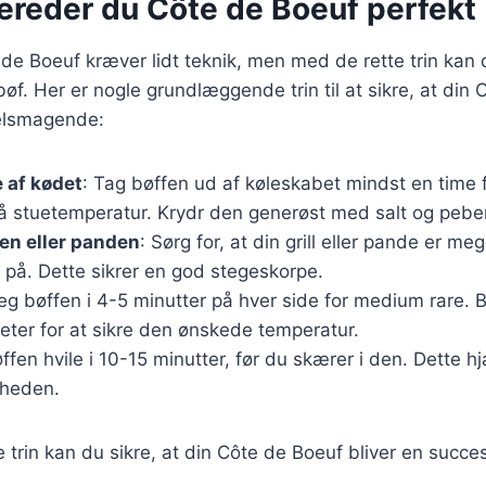
bereder du Côte de Boeuf perfekt
 de Boeuf kræver lidt teknik, men med de rette trin kan
bøf. Her er nogle grundlæggende trin til at sikre, at din
velsmagende:
 af kødet
: Tag bøffen ud af køleskabet mindst en time f
å stuetemperatur. Krydr den generøst med salt og peber
len eller panden
: Sørg for, at din grill eller pande er me
 på. Dette sikrer en god stegeskorpe.
teg bøffen i 4-5 minutter på hver side for medium rare. 
ter for at sikre den ønskede temperatur.
ffen hvile i 10-15 minutter, før du skærer i den. Dette 
gheden.
e trin kan du sikre, at din Côte de Boeuf bliver en succe