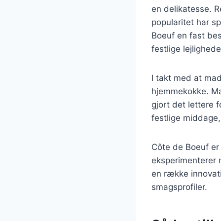
en delikatesse. R
popularitet har s
Boeuf en fast be
festlige lejlighede
I takt med at mad
hjemmekokke. Mang
gjort det lettere 
festlige middage,
Côte de Boeuf er
eksperimenterer m
en række innovati
smagsprofiler.