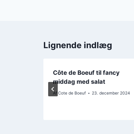
Lignende indlæg
Côte de Boeuf til fancy
n
middag med salat
Af
Cote de Boeuf
23. december 2024
ember 2024