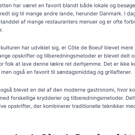
etten har været en favorit blandt både lokale og besøg
predt sig til mange andre lande, herunder Danmark. I da
standdel af mange restauranters menuer og er ofte for
r.
kulturen har udviklet sig, er Côte de Boeuf blevet mere 
e opskrifter og tilberedningsmetoder er blevet delt onl
for folk at lave denne lækre ret derhjemme. Det er ikke ku
 men også en favorit til søndagsmiddag og grillaftener.
 også blevet en del af den moderne gastronomi, hvor k
ed forskellige krydderier og tilberedningsmetoder. Dette
ve opskrifter, der kombinerer traditionelle teknikker 