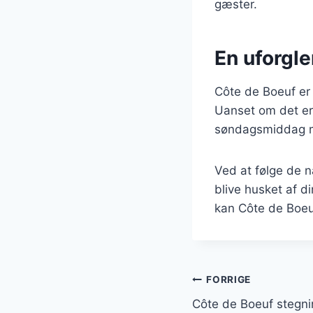
gæster.
En uforgl
Côte de Boeuf er 
Uanset om det er
søndagsmiddag med
Ved at følge de n
blive husket af 
kan Côte de Boeu
Indlægsnavi
FORRIGE
Côte de Boeuf stegning