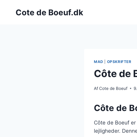
Fortsæt
Cote de Boeuf.dk
til
indhold
MAD
|
OPSKRIFTER
Côte de 
Af
Cote de Boeuf
9
Côte de Bo
Côte de Boeuf er
lejligheder. Denn