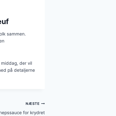
euf
 folk sammen.
 en
 middag, der vil
ed på detaljerne
NÆSTE
epssauce for krydret