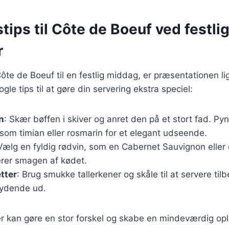
tips til Côte de Boeuf ved festli
r
ôte de Boeuf til en festlig middag, er præsentationen li
le tips til at gøre din servering ekstra speciel:
n
: Skær bøffen i skiver og anret den på et stort fad. Py
som timian eller rosmarin for et elegant udseende.
 Vælg en fyldig rødvin, som en Cabernet Sauvignon eller
rer smagen af kødet.
tter
: Brug smukke tallerkener og skåle til at servere til
bydende ud.
r kan gøre en stor forskel og skabe en mindeværdig opl