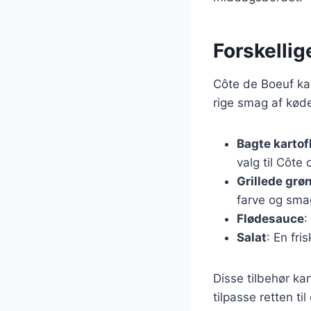
Forskellig
Côte de Boeuf ka
rige smag af køde
Bagte kartof
valg til Côte
Grillede grø
farve og smag
Flødesauce
:
Salat
: En fri
Disse tilbehør ka
tilpasse retten til