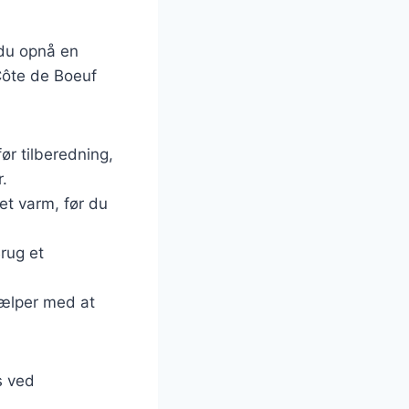
 du opnå en
 Côte de Boeuf
ør tilberedning,
.
get varm, før du
Brug et
hjælper med at
s ved