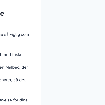
ge
ge så vigtig som
nt med friske
 en Malbec, der
behøret, så det
evelse for dine