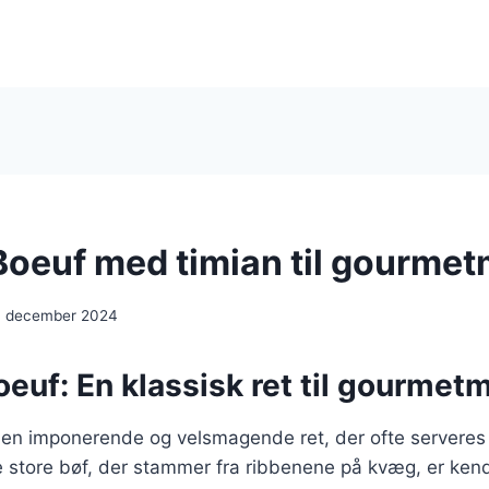
Boeuf med timian til gourme
. december 2024
euf: En klassisk ret til gourme
 en imponerende og velsmagende ret, der ofte serveres
e store bøf, der stammer fra ribbenene på kvæg, er kend