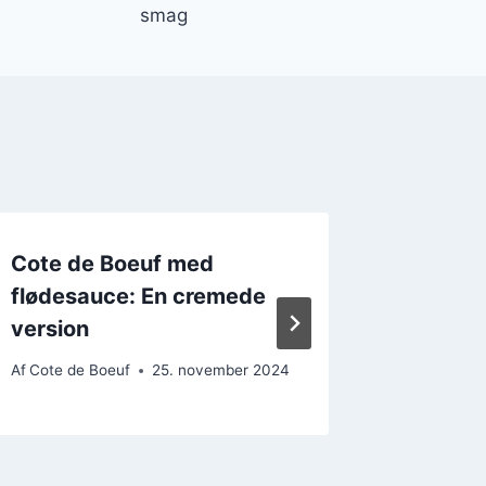
smag
Cote de Boeuf med
Côte de
flødesauce: En cremede
nytårs
version
Af
Cote de
Af
Cote de Boeuf
25. november 2024