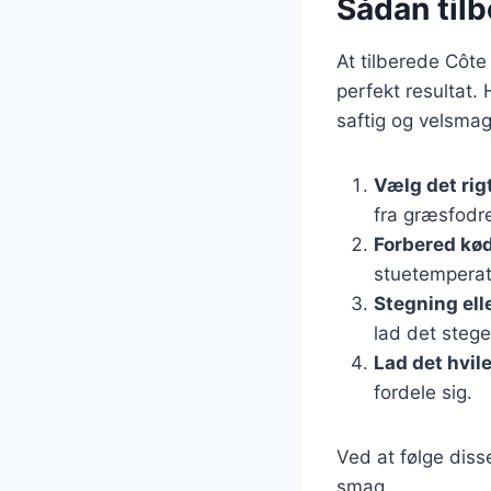
Sådan til
At tilberede Côte
perfekt resultat. 
saftig og velsma
Vælg det rig
fra græsfodr
Forbered kø
stuetemperat
Stegning elle
lad det stege
Lad det hvil
fordele sig.
Ved at følge disse
smag.