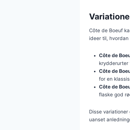
Variatione
Côte de Boeuf kan
ideer til, hvordan
Côte de Boeuf
krydderurter 
Côte de Boe
for en klass
Côte de Boeu
flaske god rø
Disse variationer
uanset anledning