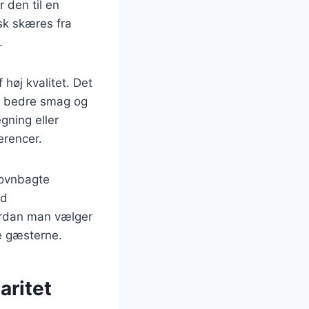
 den til en
isk skæres fra
.
 høj kvalitet. Det
en bedre smag og
gning eller
erencer.
 ovnbagte
ed
vordan man vælger
re gæsterne.
aritet