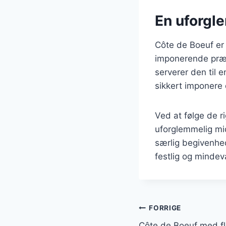
En uforgl
Côte de Boeuf er
imponerende præse
serverer den til e
sikkert imponere 
Ved at følge de 
uforglemmelig mi
særlig begivenhed
festlig og mindev
Indlægsnavi
FORRIGE
Côte de Boeuf med fl