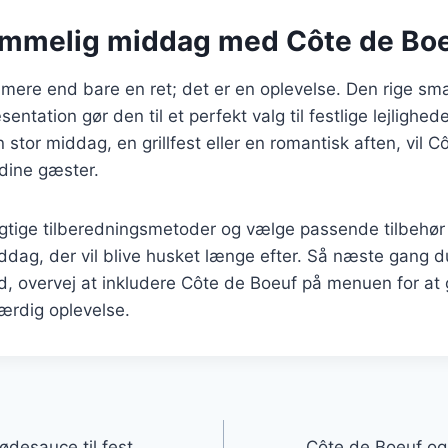
emmelig middag med Côte de Bo
 mere end bare en ret; det er en oplevelse. Den rige s
ntation gør den til et perfekt valg til festlige lejlighe
n stor middag, en grillfest eller en romantisk aften, vil 
dine gæster.
rigtige tilberedningsmetoder og vælge passende tilbehø
ddag, der vil blive husket længe efter. Så næste gang 
, overvej at inkludere Côte de Boeuf på menuen for at g
ærdig oplevelse.
gation
ødesauce til fest
Côte de Boeuf o