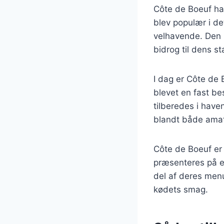
Côte de Boeuf har 
blev populær i d
velhavende. Den bl
bidrog til dens s
I dag er Côte de
blevet en fast b
tilberedes i have
blandt både amat
Côte de Boeuf er
præsenteres på e
del af deres menu
kødets smag.