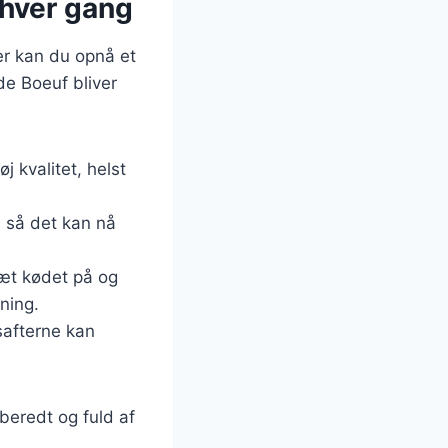
 hver gang
er kan du opnå et
 de Boeuf bliver
j kvalitet, helst
, så det kan nå
 Sæt kødet på og
ning.
 safterne kan
lberedt og fuld af