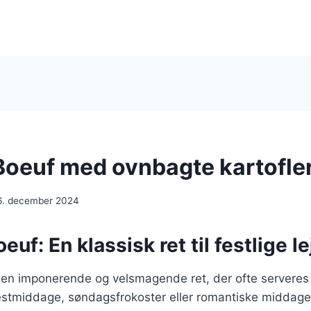
Boeuf med ovnbagte kartofler
6. december 2024
euf: En klassisk ret til festlige l
 en imponerende og velsmagende ret, der ofte serveres
festmiddage, søndagsfrokoster eller romantiske middage