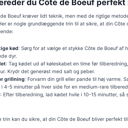
bereder du Côte de Boeuf perfekt
 de Boeuf kræver lidt teknik, men med de rigtige metod
Her er nogle grundlæggende trin til at sikre, at din Côte
gende:
tige kød
: Sørg for at vælge et stykke Côte de Boeuf af hø
ede dyr.
det
: Tag kødet ud af køleskabet en time før tilberedning
ur. Krydr det generøst med salt og peber.
r grillning
: Forvarm din grill eller pande til høj varme.
 i 4-5 minutter på hver side for en medium-rare tilbered
e
: Efter tilberedning, lad kødet hvile i 10-15 minutter, så
 trin kan du sikre, at din Côte de Boeuf bliver perfekt ti