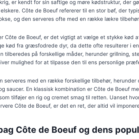
rig, er kendt for sin saftige og møre kødstruktur, der gør
elskere. Côte de Boeuf refererer til en stor bøf, der typ
okse, og den serveres ofte med en række lækre tilbehør
r Côte de Boeuf, er det vigtigt at vælge et stykke kød af
e kød fra græsfodrede dyr, da dette ofte resulterer i 
n tilberedes på forskellige måder, herunder grillning, ste
iver mulighed for at tilpasse den til ens personlige præf
n serveres med en række forskellige tilbehør, herunder
r og saucer. En klassisk kombination er Côte de Boeuf m
om tilføjer en rig og cremet smag til retten. Uanset h
ervere Côte de Boeuf, er det en ret, der altid vil impone
 bag Côte de Boeuf og dens popul