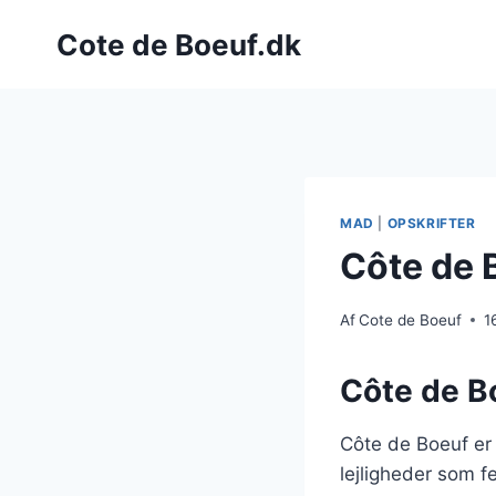
Fortsæt
Cote de Boeuf.dk
til
indhold
MAD
|
OPSKRIFTER
Côte de 
Af
Cote de Boeuf
1
Côte de Bo
Côte de Boeuf er
lejligheder som 