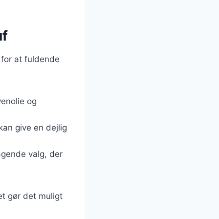
uf
 for at fuldende
venolie og
kan give en dejlig
ragende valg, der
et gør det muligt