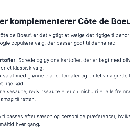
der komplementerer Côte de Boe
te de Boeuf, er det vigtigt at vælge det rigtige tilbehør
nogle populære valg, der passer godt til denne ret:
tofler
: Sprøde og gyldne kartofler, der er bagt med oli
er et klassisk valg.
sk salat med grønne blade, tomater og en let vinaigrette 
et rige kød.
naisesauce, rødvinssauce eller chimichurri er alle frem
a smag til retten.
n tilpasses efter sæson og personlige præferencer, hvilk
 måltid hver gang.