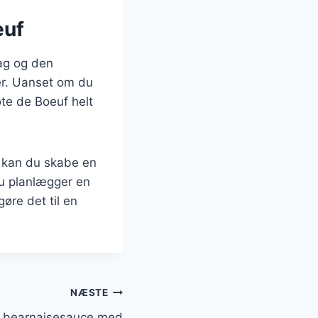
euf
mag og den
der. Uanset om du
Côte de Boeuf helt
r kan du skabe en
du planlægger en
øre det til en
NÆSTE
g bearnaisesauce med