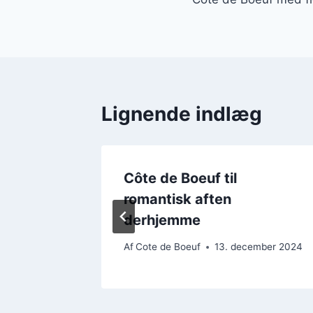
Lignende indlæg
Côte de Boeuf til
 og
romantisk aften
derhjemme
ember 2024
Af
Cote de Boeuf
13. december 2024