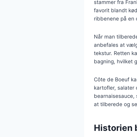
stammer fra Frank
favorit blandt kød
ribbenene på en 
Når man tilberede
anbefales at vælg
tekstur. Retten ka
bagning, hvilket g
Côte de Boeuf ka
kartofler, salate
bearnaisesauce, s
at tilberede og s
Historien