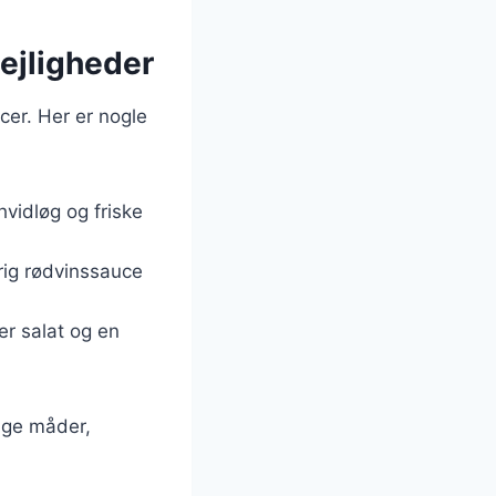
lejligheder
cer. Her er nogle
hvidløg og friske
rig rødvinssauce
r salat og en
lige måder,