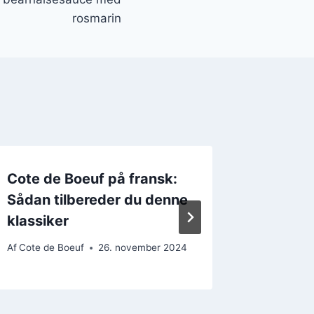
rosmarin
Cote de Boeuf på fransk:
Cote d
Sådan tilbereder du denne
for en 
klassiker
smagsd
Af
Cote de Boeuf
26. november 2024
Af
Cote de