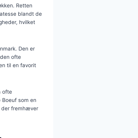
køkken. Retten
katesse blandt de
gheder, hvilket
anmark. Den er
 den ofte
 til en favorit
 ofte
de Boeuf som en
, der fremhæver