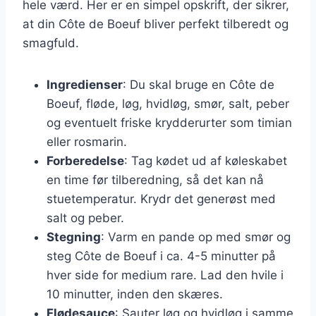
hele værd. Her er en simpel opskrift, der sikrer,
at din Côte de Boeuf bliver perfekt tilberedt og
smagfuld.
Ingredienser
: Du skal bruge en Côte de
Boeuf, fløde, løg, hvidløg, smør, salt, peber
og eventuelt friske krydderurter som timian
eller rosmarin.
Forberedelse
: Tag kødet ud af køleskabet
en time før tilberedning, så det kan nå
stuetemperatur. Krydr det generøst med
salt og peber.
Stegning
: Varm en pande op med smør og
steg Côte de Boeuf i ca. 4-5 minutter på
hver side for medium rare. Lad den hvile i
10 minutter, inden den skæres.
Flødesauce
: Sauter løg og hvidløg i samme