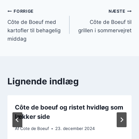
Indlægsnavigation
FORRIGE
NÆSTE
Côte de Boeuf med
Côte de Boeuf til
kartofler til behagelig
grillen i sommervejret
middag
Lignende indlæg
Côte de boeuf og ristet hvidløg som
lækker side
Af
Cote de Boeuf
23. december 2024