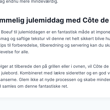
dag endnu mere mindeværdig.
emmelig julemiddag med Côte de
 Boeuf til julemiddagen er en fantastisk måde at impon
mag og saftige tekstur vil denne ret helt sikkert blive h
ips til forberedelse, tilberedning og servering kan du s
evelse for alle.
er at tilberede den på grillen eller i ovnen, vil Côte d
 julebord. Kombineret med lækre sideretter og en god vi
 sanserne. Glem ikke at nyde processen og skabe minde
 samles om denne fantastiske ret.