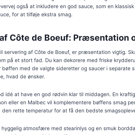
vervej også at inkludere en god sauce, som en klassis
uce, for at tilføje ekstra smag.
af Côte de Boeuf: Præsentation o
l servering af Côte de Boeuf, er præsentation vigtig. Sk
em på et stort fad. Du kan dekorere med friske krydderurt
bøffen med de valgte sideretter og saucer i separate s
e, hvad de ønsker.
d idé at have en god rødvin klar til middagen. En krafti
on eller en Malbec vil komplementere bøffens smag perf
 den rette temperatur for at få den bedste smagsopleve
 hyggelig atmosfære med stearinlys og en smuk borddæk