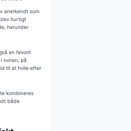
blev anerkendt som
blev hurtigt
de, herunder
så en favorit
 i ovnen, på
 til at hvile efter
fte kombineres
andt både