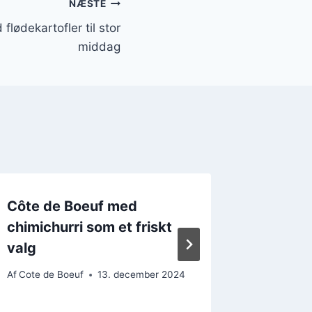
NÆSTE
lødekartofler til stor
middag
Côte de Boeuf med
Côte de
chimichurri som et friskt
nytårs
valg
glaze
Af
Cote de Boeuf
13. december 2024
Af
Cote de