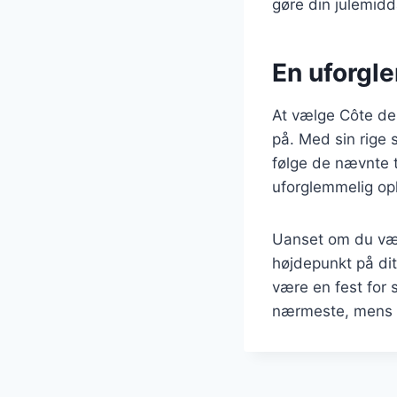
gøre din julemid
En uforgl
At vælge Côte de
på. Med sin rige s
følge de nævnte t
uforglemmelig opl
Uanset om du vælg
højdepunkt på dit
være en fest for
nærmeste, mens I