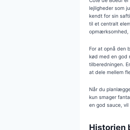
Côte de Boeuf er 
lejligheder som 
kendt for sin saf
til et centralt e
opmærksomhed, me
For at opnå den b
kød med en god ma
tilberedningen. En
at dele mellem fl
Når du planlægge
kun smager fantas
en god sauce, vil
Historien