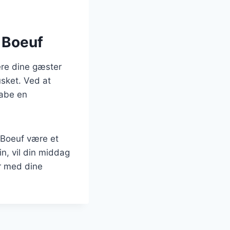
 Boeuf
ere dine gæster
usket. Ved at
kabe en
e Boeuf være et
n, vil din middag
r med dine