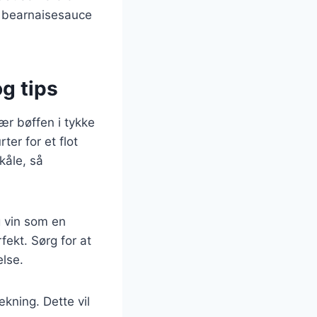
k bearnaisesauce
g tips
ær bøffen i tykke
er for et flot
kåle, så
g vin som en
ekt. Sørg for at
lse.
ning. Dette vil