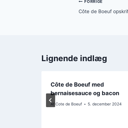
Indlægsnavi
FORRIGE
Côte de Boeuf opskri
Lignende indlæg
Côte de Boeuf med
ntsager
bernaisesauce og bacon
mber 2024
Af
Cote de Boeuf
5. december 2024