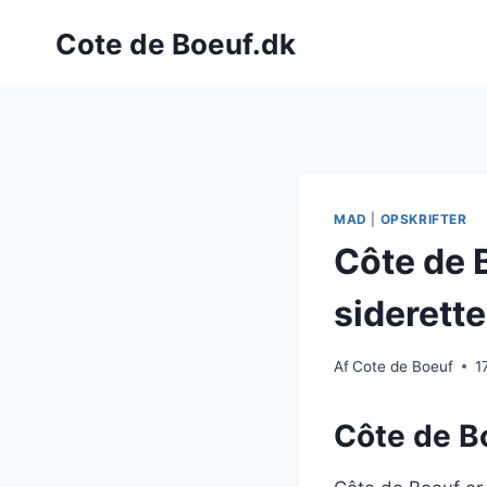
Fortsæt
Cote de Boeuf.dk
til
indhold
MAD
|
OPSKRIFTER
Côte de 
siderette
Af
Cote de Boeuf
1
Côte de Bo