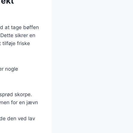
fekt
d at tage bøffen
Dette sikrer en
ilføje friske
er nogle
 sprød skorpe.
vnen for en jævn
ede den ved lav