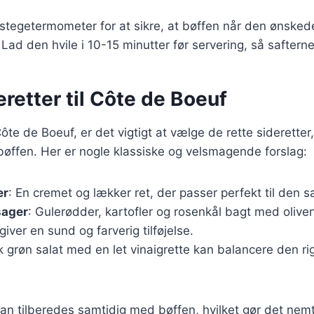
stegetermometer for at sikre, at bøffen når den ønsked
Lad den hvile i 10-15 minutter før servering, så saftern
retter til Côte de Boeuf
ôte de Boeuf, er det vigtigt at vælge de rette sideretter
øffen. Her er nogle klassiske og velsmagende forslag:
er
: En cremet og lækker ret, der passer perfekt til den sa
sager
: Gulerødder, kartofler og rosenkål bagt med oliven
giver en sund og farverig tilføjelse.
sk grøn salat med en let vinaigrette kan balancere den r
kan tilberedes samtidig med bøffen, hvilket gør det nem