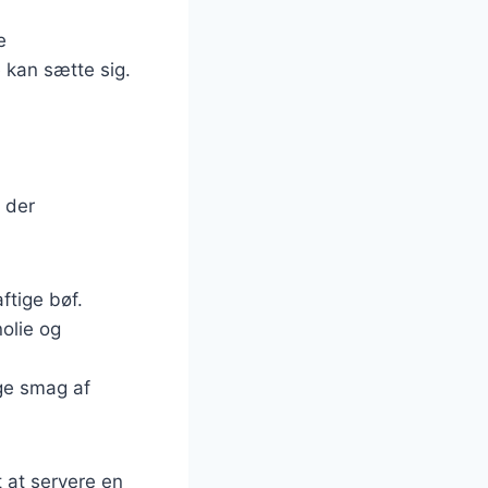
e
e kan sætte sig.
, der
ftige bøf.
olie og
ige smag af
t at servere en