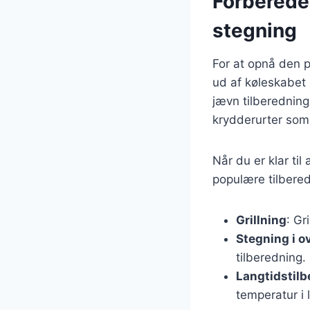
Forberedel
stegning
For at opnå den p
ud af køleskabet 
jævn tilberedning
krydderurter som 
Når du er klar ti
populære tilbere
Grillning
: Gr
Stegning i o
tilberedning.
Langtidstil
temperatur i 