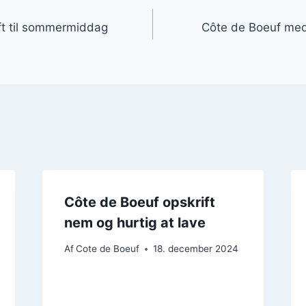
gation
ft til sommermiddag
Côte de Boeuf med f
Côte de Boeuf opskrift
nem og hurtig at lave
Af
Cote de Boeuf
18. december 2024