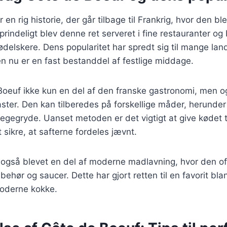
 en rig historie, der går tilbage til Frankrig, hvor den 
rindeligt blev denne ret serveret i fine restauranter og 
delskere. Dens popularitet har spredt sig til mange lan
n nu er en fast bestanddel af festlige middage.
Boeuf ikke kun en del af den franske gastronomi, men og
iaster. Den kan tilberedes på forskellige måder, herunder
 stegegryde. Uanset metoden er det vigtigt at give kødet tid
t sikre, at safterne fordeles jævnt.
 også blevet en del af moderne madlavning, hvor den o
behør og saucer. Dette har gjort retten til en favorit bl
moderne kokke.