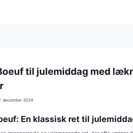
Boeuf til julemiddag med læk
r
7. december 2024
euf: En klassisk ret til julemidd