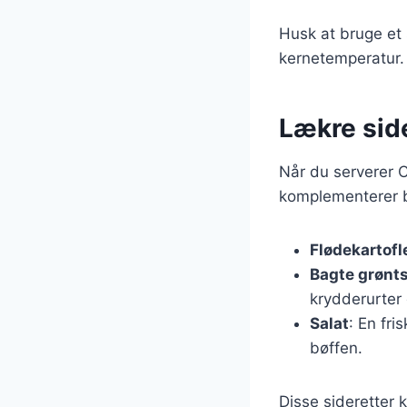
Husk at bruge et 
kernetemperatur. 
Lækre side
Når du serverer C
komplementerer b
Flødekartofl
Bagte grønt
krydderurter 
Salat
: En fri
bøffen.
Disse sideretter 