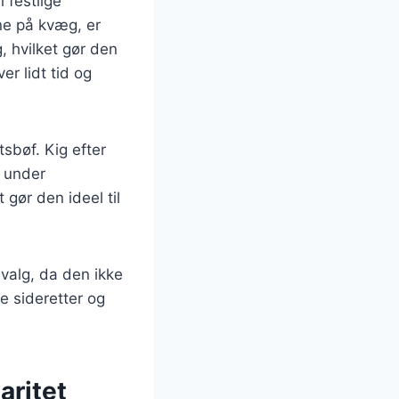
 festlige
ne på kvæg, er
, hvilket gør den
r lidt tid og
sbøf. Kig efter
g under
 gør den ideel til
valg, da den ikke
e sideretter og
aritet