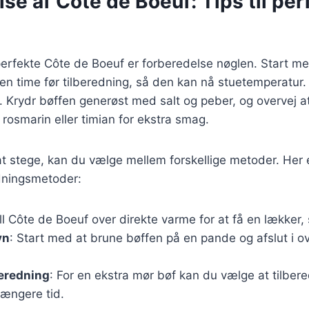
se af Côte de Boeuf: Tips til per
erfekte Côte de Boeuf er forberedelse nøglen. Start me
en time før tilberedning, så den kan nå stuetemperatur. 
. Krydr bøffen generøst med salt og peber, og overvej at t
rosmarin eller timian for ekstra smag.
l at stege, kan du vælge mellem forskellige metoder. Her 
dningsmetoder:
ill Côte de Boeuf over direkte varme for at få en lækker,
vn
: Start med at brune bøffen på en pande og afslut i o
beredning
: For en ekstra mør bøf kan du vælge at tilber
længere tid.