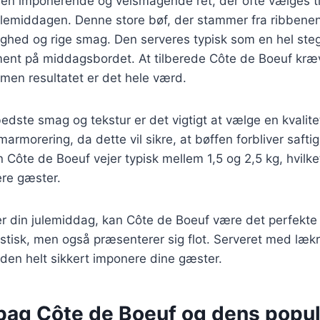
en imponerende og velsmagende ret, der ofte vælges til
julemiddagen. Denne store bøf, der stammer fra ribbene
tighed og rige smag. Den serveres typisk som en hel steg
lement på middagsbordet. At tilberede Côte de Boeuf kræve
n resultatet er det hele værd.
edste smag og tekstur er det vigtigt at vælge en kvalitet
rmorering, da dette vil sikre, at bøffen forbliver safti
 Côte de Boeuf vejer typisk mellem 1,5 og 2,5 kg, hvilket
ere gæster.
r din julemiddag, kan Côte de Boeuf være det perfekte 
tisk, men også præsenterer sig flot. Serveret med lækr
 den helt sikkert imponere dine gæster.
 bag Côte de Boeuf og dens popul