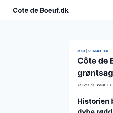
Fortsæt
Cote de Boeuf.dk
til
indhold
MAD
|
OPSKRIFTER
Côte de 
grøntsag
Af
Cote de Boeuf
6
Historien 
dybe rødd