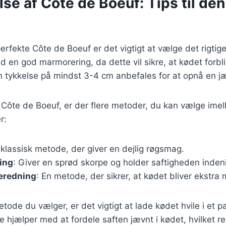
se af Côte de Boeuf: Tips til den
erfekte Côte de Boeuf er det vigtigt at vælge det rigtig
d en god marmorering, da dette vil sikre, at kødet forbli
n tykkelse på mindst 3-4 cm anbefales for at opnå en j
 Côte de Boeuf, er der flere metoder, du kan vælge imel
r:
 klassisk metode, der giver en dejlig røgsmag.
ing
: Giver en sprød skorpe og holder saftigheden indeni
beredning
: En metode, der sikrer, at kødet bliver ekstra 
tode du vælger, er det vigtigt at lade kødet hvile i et pa
te hjælper med at fordele saften jævnt i kødet, hvilket re