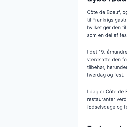
Côte de Boeuf, og
til Frankrigs gast
hvilket gør den t
som en del af fest
I det 19. århundr
værdsatte den fo
tilbehør, herunder
hverdag og fest.
I dag er Côte de
restauranter verd
fødselsdage og f