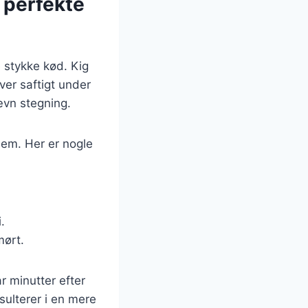
 perfekte
e stykke kød. Kig
ver saftigt under
ævn stegning.
lem. Her er nogle
.
mørt.
r minutter efter
sulterer i en mere