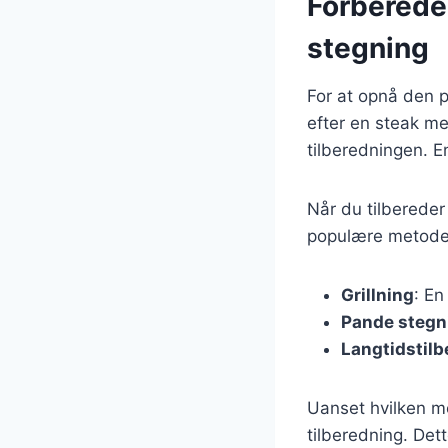
Forberedel
stegning
For at opnå den p
efter en steak me
tilberedningen. E
Når du tilbereder
populære metode
Grillning
: En
Pande stegn
Langtidstil
Uanset hvilken me
tilberedning. Det