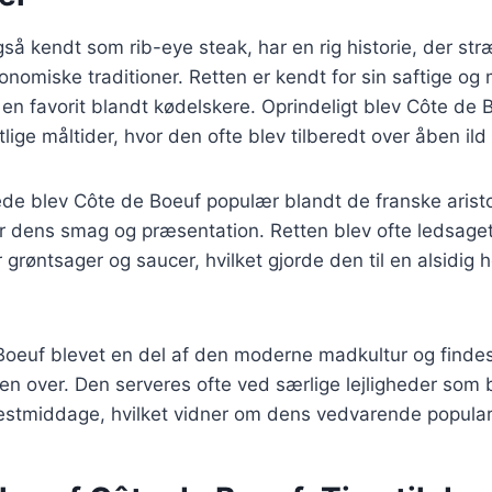
så kendt som rib-eye steak, har en rig historie, der str
ronomiske traditioner. Retten er kendt for sin saftige og
il en favorit blandt kødelskere. Oprindeligt blev Côte de 
lige måltider, hvor den ofte blev tilberedt over åben ild e
ede blev Côte de Boeuf populær blandt de franske aristo
r dens smag og præsentation. Retten blev ofte ledsage
 grøntsager og saucer, hvilket gjorde den til en alsidig 
 Boeuf blevet en del af den moderne madkultur og find
en over. Den serveres ofte ved særlige lejligheder som b
estmiddage, hvilket vidner om dens vedvarende populari