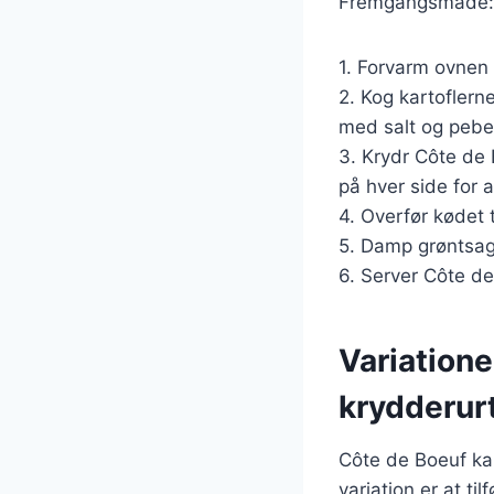
Fremgangsmåde:
1. Forvarm ovnen 
2. Kog kartoflern
med salt og pebe
3. Krydr Côte de
på hver side for 
4. Overfør kødet 
5. Damp grøntsage
6. Server Côte d
Variatione
krydderur
Côte de Boeuf kan
variation er at ti