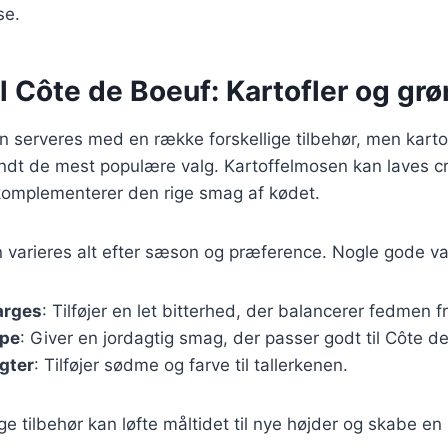
se.
il Côte de Boeuf: Kartofler og gr
n serveres med en række forskellige tilbehør, men kart
andt de mest populære valg. Kartoffelmosen kan laves 
 komplementerer den rige smag af kødet.
varieres alt efter sæson og præference. Nogle gode val
arges
: Tilføjer en let bitterhed, der balancerer fedmen f
mpe
: Giver en jordagtig smag, der passer godt til Côte d
gter
: Tilføjer sødme og farve til tallerkenen.
ige tilbehør kan løfte måltidet til nye højder og skabe e