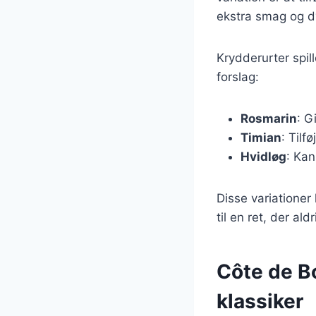
ekstra smag og dy
Krydderurter spill
forslag:
Rosmarin
: G
Timian
: Tilf
Hvidløg
: Kan
Disse variationer
til en ret, der ald
Côte de Bo
klassiker