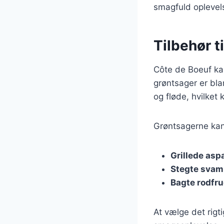
smagfuld oplevel
Tilbehør t
Côte de Boeuf ka
grøntsager er bl
og fløde, hvilket
Grøntsagerne kan 
Grillede asp
Stegte sva
Bagte rodfru
At vælge det rigt