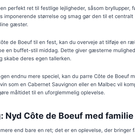
n perfekt ret til festlige lejligheder, såsom bryllupper,
 imponerende størrelse og smag gør den til et centralt
dine gæster.
ôte de Boeuf til en fest, kan du overveje at tilføje en ræ
be en buffet-stil middag. Dette giver gæsterne mulighed
og skabe deres egen tallerken.
agen endnu mere speciel, kan du parre Côte de Boeuf 
g vin som en Cabernet Sauvignon eller en Malbec vil ko
re måltidet til en uforglemmelig oplevelse.
g: Nyd Côte de Boeuf med familie
mere end bare en ret; det er en oplevelse, der bringer 