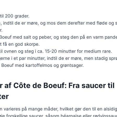
til 200 grader.
e, indtil de er møre, og mos dem derefter med fløde og 
r.
 Boeuf med salt og peber, og steg den på en varm pande
at få en god skorpe.
til ovnen og steg i ca. 15-20 minutter for medium rare.
rne i et par minutter, indtil de er møre, men stadig spr
e Boeuf med kartoffelmos og grøntsager.
r af Côte de Boeuf: Fra saucer til
ter
 varieres på mange måder, hvilket gør den til en alsidig
lføje forskellige saucer, såsom béarnaise eller rødvinssa