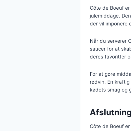
Côte de Boeuf er e
julemiddage. Dens
der vil imponere 
Når du serverer C
saucer for at ska
deres favoritter 
For at gøre midd
rødvin. En krafti
kødets smag og gø
Afslutnin
Côte de Boeuf er 