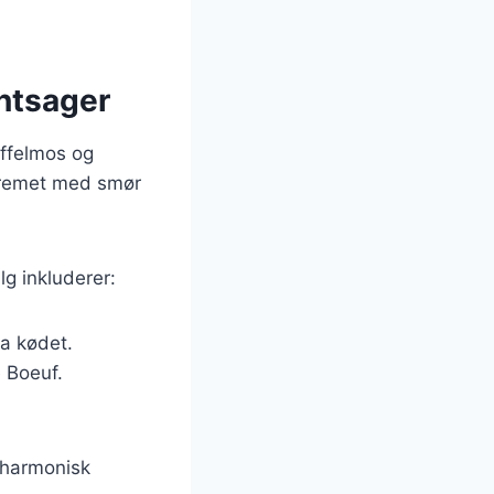
øntsager
offelmos og
cremet med smør
g inkluderer:
ra kødet.
e Boeuf.
n harmonisk