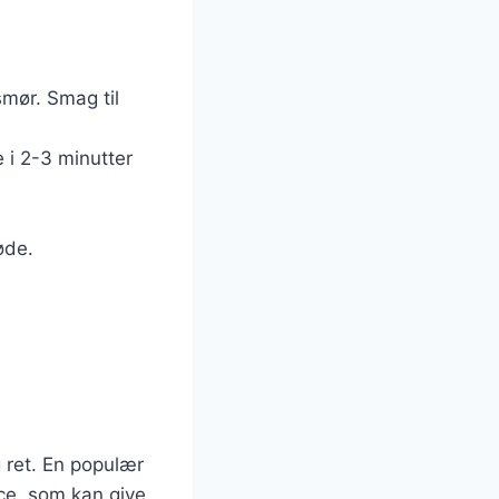
smør. Smag til
 i 2-3 minutter
øde.
 ret. En populær
uce, som kan give