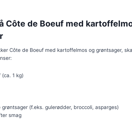
på Côte de Boeuf med kartoffelm
r
ækker Côte de Boeuf med kartoffelmos og grøntsager, sk
nser:
 (ca. 1 kg)
grøntsager (f.eks. gulerødder, broccoli, asparges)
fter smag