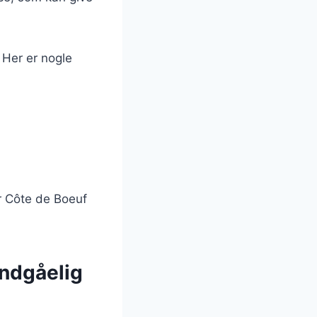
. Her er nogle
ør Côte de Boeuf
undgåelig