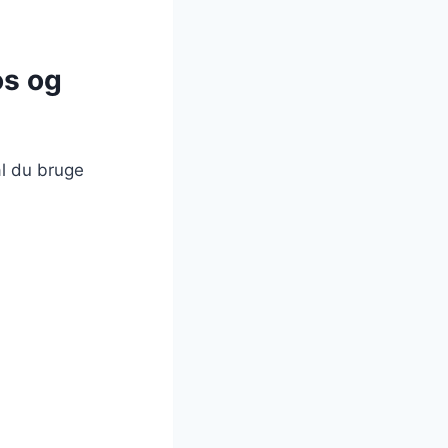
os og
al du bruge