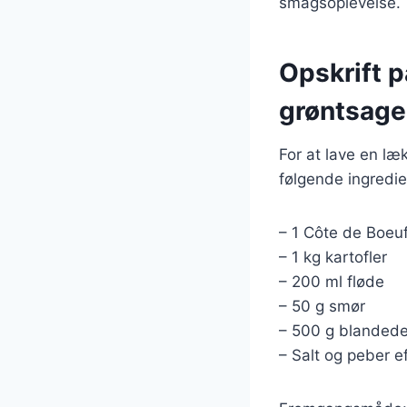
smagsoplevelse.
Opskrift 
grøntsage
For at lave en l
følgende ingredie
– 1 Côte de Boeuf
– 1 kg kartofler
– 200 ml fløde
– 50 g smør
– 500 g blandede 
– Salt og peber e