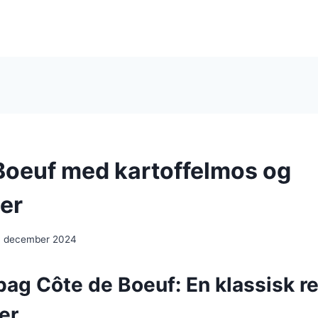
Boeuf med kartoffelmos og
er
. december 2024
bag Côte de Boeuf: En klassisk r
er