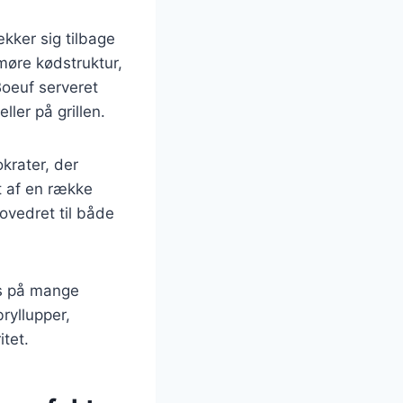
ækker sig tilbage
 møre kødstruktur,
Boeuf serveret
ller på grillen.
krater, der
t af en række
hovedret til både
es på mange
ryllupper,
tet.