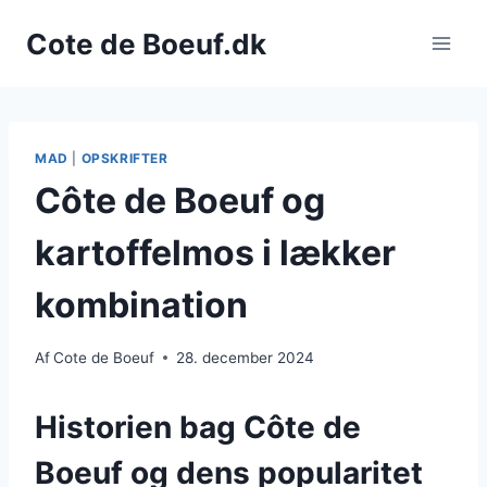
Fortsæt
Cote de Boeuf.dk
til
indhold
MAD
|
OPSKRIFTER
Côte de Boeuf og
kartoffelmos i lækker
kombination
Af
Cote de Boeuf
28. december 2024
Historien bag Côte de
Boeuf og dens popularitet