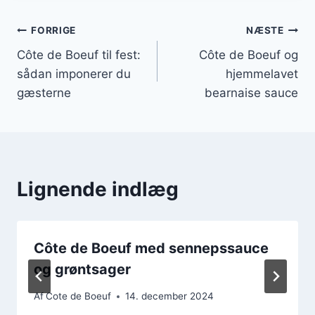
Indlægsnavigation
FORRIGE
NÆSTE
Côte de Boeuf til fest:
Côte de Boeuf og
sådan imponerer du
hjemmelavet
gæsterne
bearnaise sauce
Lignende indlæg
Côte de Boeuf med sennepssauce
og grøntsager
Af
Cote de Boeuf
14. december 2024