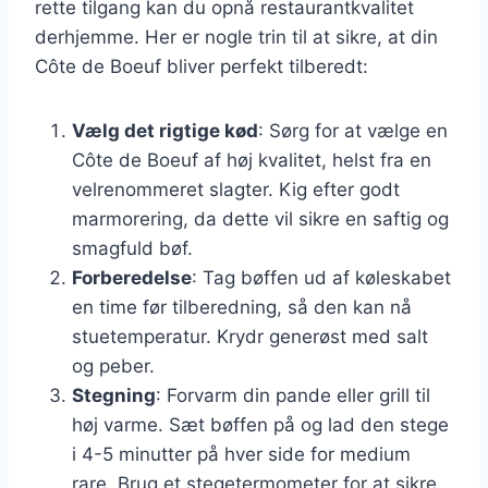
rette tilgang kan du opnå restaurantkvalitet
derhjemme. Her er nogle trin til at sikre, at din
Côte de Boeuf bliver perfekt tilberedt:
Vælg det rigtige kød
: Sørg for at vælge en
Côte de Boeuf af høj kvalitet, helst fra en
velrenommeret slagter. Kig efter godt
marmorering, da dette vil sikre en saftig og
smagfuld bøf.
Forberedelse
: Tag bøffen ud af køleskabet
en time før tilberedning, så den kan nå
stuetemperatur. Krydr generøst med salt
og peber.
Stegning
: Forvarm din pande eller grill til
høj varme. Sæt bøffen på og lad den stege
i 4-5 minutter på hver side for medium
rare. Brug et stegetermometer for at sikre