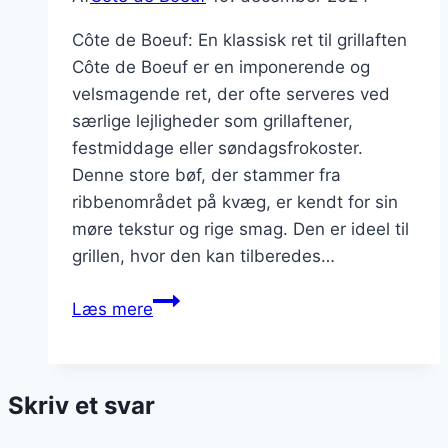
Côte de Boeuf: En klassisk ret til grillaften
Côte de Boeuf er en imponerende og
velsmagende ret, der ofte serveres ved
særlige lejligheder som grillaftener,
festmiddage eller søndagsfrokoster.
Denne store bøf, der stammer fra
ribbenområdet på kvæg, er kendt for sin
møre tekstur og rige smag. Den er ideel til
grillen, hvor den kan tilberedes…
Côte
Læs mere
de
Boeuf
til
Skriv et svar
grillaften
med