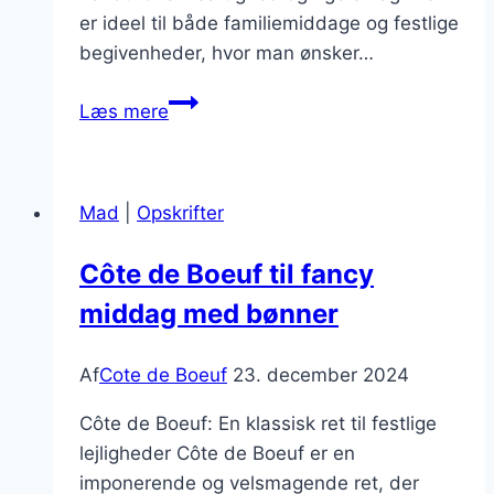
er ideel til både familiemiddage og festlige
begivenheder, hvor man ønsker…
Côte
Læs mere
de
Boeuf
til
Mad
|
Opskrifter
festligheder
og
Côte de Boeuf til fancy
sammenkomster
middag med bønner
Af
Cote de Boeuf
23. december 2024
Côte de Boeuf: En klassisk ret til festlige
lejligheder Côte de Boeuf er en
imponerende og velsmagende ret, der