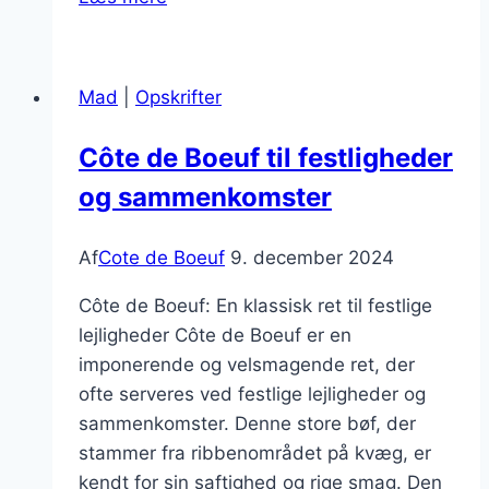
de
Boeuf
med
Mad
|
Opskrifter
honningglasering
og
Côte de Boeuf til festligheder
salat
og sammenkomster
Af
Cote de Boeuf
9. december 2024
Côte de Boeuf: En klassisk ret til festlige
lejligheder Côte de Boeuf er en
imponerende og velsmagende ret, der
ofte serveres ved festlige lejligheder og
sammenkomster. Denne store bøf, der
stammer fra ribbenområdet på kvæg, er
kendt for sin saftighed og rige smag. Den