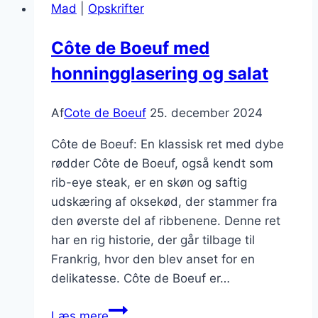
Mad
|
Opskrifter
grillen:
en
Côte de Boeuf med
guide
honningglasering og salat
Af
Cote de Boeuf
25. december 2024
Côte de Boeuf: En klassisk ret med dybe
rødder Côte de Boeuf, også kendt som
rib-eye steak, er en skøn og saftig
udskæring af oksekød, der stammer fra
den øverste del af ribbenene. Denne ret
har en rig historie, der går tilbage til
Frankrig, hvor den blev anset for en
delikatesse. Côte de Boeuf er…
Côte
Læs mere