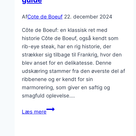
resultat
Af
Cote de Boeuf
22. december 2024
Côte de Boeuf: en klassisk ret med
historie Côte de Boeuf, også kendt som
rib-eye steak, har en rig historie, der
strækker sig tilbage til Frankrig, hvor den
blev anset for en delikatesse. Denne
udskæring stammer fra den øverste del af
ribbenene og er kendt for sin
marmorering, som giver en saftig og
smagfuld oplevelse….
Côte
Læs mere
de
Boeuf
på