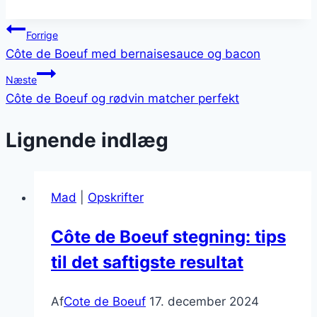
Indlægsnavigation
Forrige
Côte de Boeuf med bernaisesauce og bacon
Næste
Côte de Boeuf og rødvin matcher perfekt
Lignende indlæg
Mad
|
Opskrifter
Côte de Boeuf stegning: tips
til det saftigste resultat
Af
Cote de Boeuf
17. december 2024