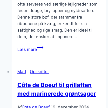
ofte serveres ved særlige lejligheder som
festmiddage, bryllupper og nytårsaften.
Denne store bøf, der stammer fra
ribbenene på kvæg, er kendt for sin
saftighed og rige smag. Den er ideel til
dem, der ønsker at imponere…
Côte
Læs mere
de
Boeuf
til
Mad
|
Opskrifter
fancy
middag
Côte de Boeuf til grillaften
med
med marinerede grøntsager
bønner
Af
Cote de Boeuf
19. december 2024