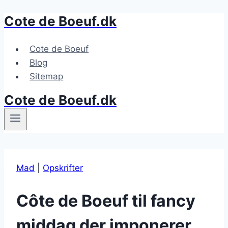
Cote de Boeuf.dk
Fortsæt
til
indhold
Cote de Boeuf
Blog
Sitemap
Cote de Boeuf.dk
Mad
|
Opskrifter
Côte de Boeuf til fancy
middag der imponerer