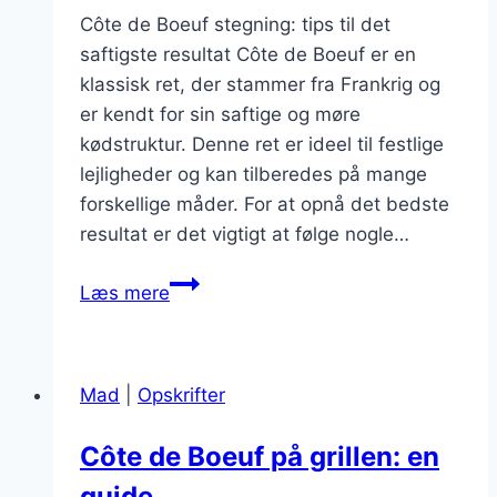
Côte de Boeuf stegning: tips til det
saftigste resultat Côte de Boeuf er en
klassisk ret, der stammer fra Frankrig og
er kendt for sin saftige og møre
kødstruktur. Denne ret er ideel til festlige
lejligheder og kan tilberedes på mange
forskellige måder. For at opnå det bedste
resultat er det vigtigt at følge nogle…
Côte
Læs mere
de
Boeuf
stegning:
Mad
|
Opskrifter
tips
til
Côte de Boeuf på grillen: en
det
guide
saftigste