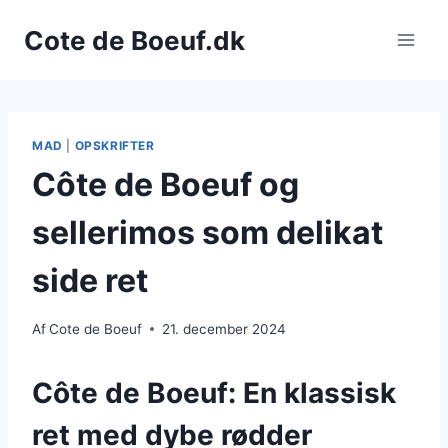
Fortsæt
Cote de Boeuf.dk
til
indhold
MAD
|
OPSKRIFTER
Côte de Boeuf og
sellerimos som delikat
side ret
Af
Cote de Boeuf
21. december 2024
Côte de Boeuf: En klassisk
ret med dybe rødder