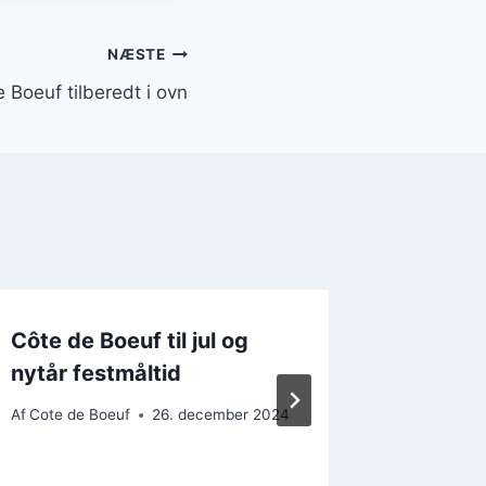
NÆSTE
 Boeuf tilberedt i ovn
Côte de Boeuf til jul og
Côte d
nytår festmåltid
langtid
maksim
Af
Cote de Boeuf
26. december 2024
Af
Cote de