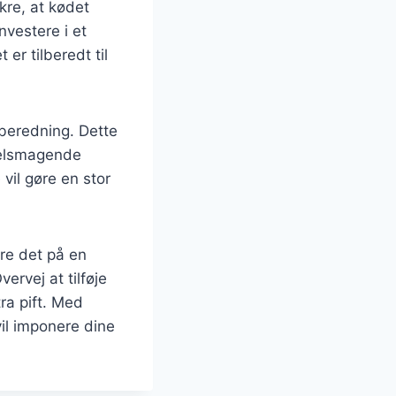
kre, at kødet
nvestere i et
er tilberedt til
ilberedning. Dette
g velsmagende
 vil gøre en stor
re det på en
rvej at tilføje
tra pift. Med
il imponere dine