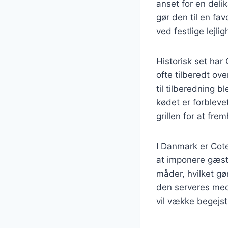
anset for en deli
gør den til en fa
ved festlige lej
Historisk set har
ofte tilberedt ov
til tilberedning 
kødet er forblev
grillen for at fr
I Danmark er Cote
at imponere gæst
måder, hvilket gø
den serveres med 
vil vække begejst