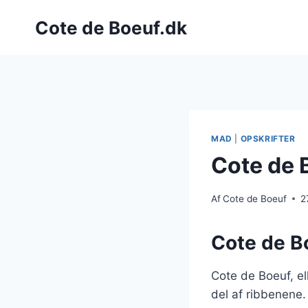
Fortsæt
Cote de Boeuf.dk
til
indhold
MAD
|
OPSKRIFTER
Cote de 
Af
Cote de Boeuf
2
Cote de B
Cote de Boeuf, el
del af ribbenene. 