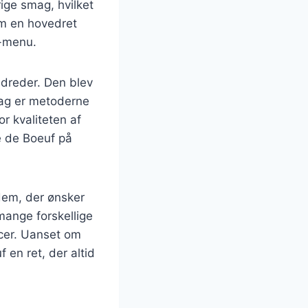
rige smag, hvilket
som en hovedret
s-menu.
ndreder. Den blev
 dag er metoderne
r kvaliteten af
e de Boeuf på
dem, der ønsker
ange forskellige
ncer. Uanset om
 en ret, der altid