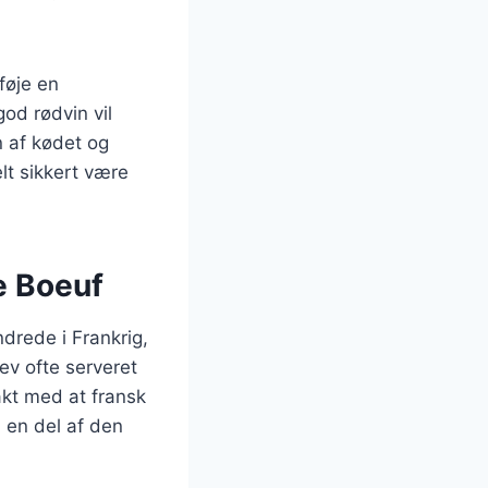
føje en
god rødvin vil
 af kødet og
lt sikkert være
e Boeuf
ndrede i Frankrig,
ev ofte serveret
akt med at fransk
 en del af den