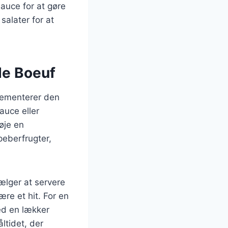
sauce for at gøre
alater for at
de Boeuf
lementerer den
auce eller
øje en
peberfrugter,
ælger at servere
ære et hit. For en
ed en lækker
åltidet, der