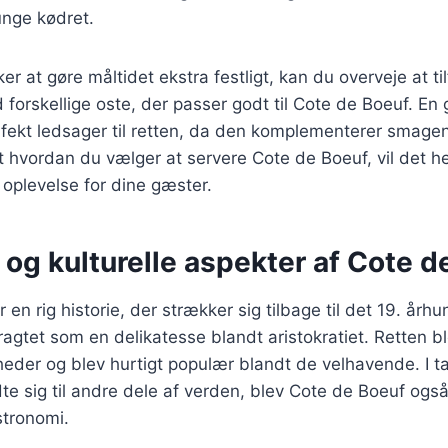
unge kødret.
r at gøre måltidet ekstra festligt, kan du overveje at til
 forskellige oste, der passer godt til Cote de Boeuf. En 
fekt ledsager til retten, da den komplementerer smagen
t hvordan du vælger at servere Cote de Boeuf, vil det he
oplevelse for dine gæster.
 og kulturelle aspekter af Cote d
en rig historie, der strækker sig tilbage til det 19. århu
ragtet som en delikatesse blandt aristokratiet. Retten bl
igheder og blev hurtigt populær blandt de velhavende. I t
e sig til andre dele af verden, blev Cote de Boeuf også
stronomi.