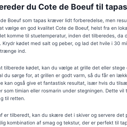
ereder du Cote de Boeuf til tapa
 de Boeuf som tapas kræver lidt forberedelse, men resul
t vælge en god kvalitet Cote de Boeuf, helst fra en lokal
ødet komme til stuetemperatur, inden det tilberedes, da d
. Krydr kødet med salt og peber, og lad det hvile i 30 mi
 trænge ind.
 at tilberede kødet, kan du vælge at grille det eller steg
kal du sørge for, at grillen er godt varm, så du får en læ
 kan også give et fantastisk resultat, især hvis du tils
r som timian eller rosmarin under stegningen. Dette vil t
 til retten.
 er tilberedt, kan du skære det i skiver og servere det p
jlig kombination af smag og tekstur, der er perfekt til t