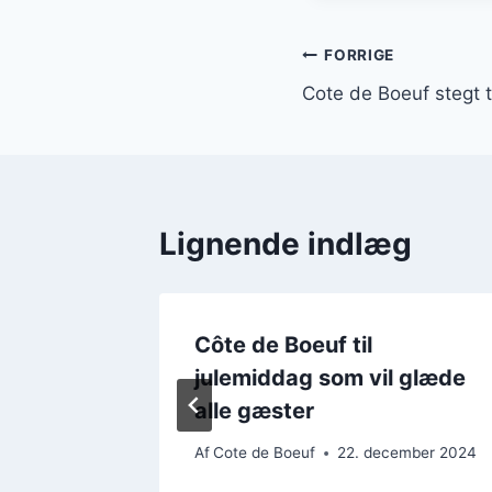
Indlægsnavi
FORRIGE
Cote de Boeuf stegt t
Lignende indlæg
Côte de Boeuf til
 ret
julemiddag som vil glæde
alle gæster
ember 2024
Af
Cote de Boeuf
22. december 2024