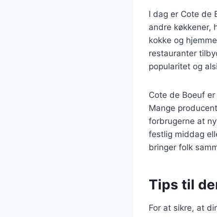
I dag er Cote de 
andre køkkener, h
kokke og hjemmek
restauranter tilb
popularitet og al
Cote de Boeuf er
Mange producente
forbrugerne at n
festlig middag el
bringer folk sam
Tips til d
For at sikre, at d