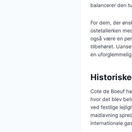
balancerer den t
For dem, der ønske
ostetallerken med
også være en per
tilbehøret. Uanse
en uforglemmelig 
Historiske
Cote de Boeuf har 
hvor det blev bet
ved festlige lejl
madlavning spredt
internationale ga