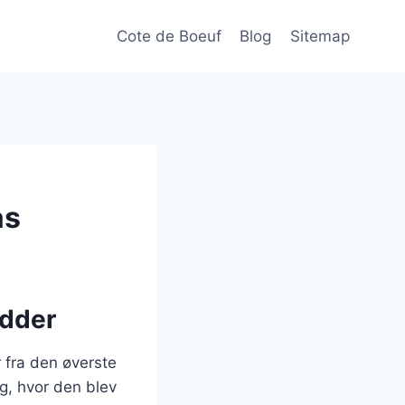
Cote de Boeuf
Blog
Sitemap
as
ødder
 fra den øverste
ig, hvor den blev