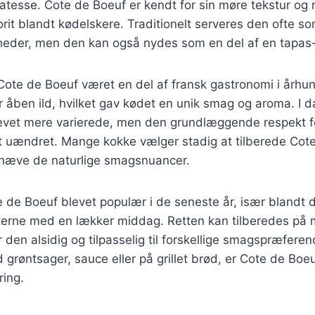
katesse. Cote de Boeuf er kendt for sin møre tekstur og 
vorit blandt kødelskere. Traditionelt serveres den ofte 
ligheder, men den kan også nydes som en del af en tapa
 Cote de Boeuf været en del af fransk gastronomi i århu
er åben ild, hvilket gav kødet en unik smag og aroma. I
blevet mere varierede, men den grundlæggende respekt fo
et uændret. Mange kokke vælger stadig at tilberede Cot
emhæve de naturlige smagsnuancer.
 de Boeuf blevet populær i de seneste år, især blandt 
erne med en lækker middag. Retten kan tilberedes på m
r den alsidig og tilpasselig til forskellige smagspræfere
grøntsager, sauce eller på grillet brød, er Cote de Boeuf
ring.