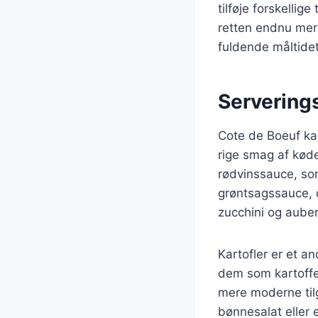
tilføje forskellig
retten endnu mere
fuldende måltidet
Serverings
Cote de Boeuf ka
rige smag af køde
rødvinssauce, som
grøntsagssauce, d
zucchini og aube
Kartofler er et a
dem som kartoffelm
mere moderne til
bønnesalat eller e