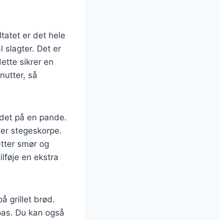
s
tatet er det hele
 slagter. Det er
ette sikrer en
nutter, så
e det på en pande.
kker stegeskorpe.
ætter smør og
ilføje en ekstra
å grillet brød.
apas. Du kan også