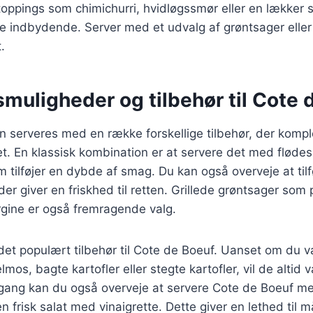
e toppings som chimichurri, hvidløgssmør eller en lækker 
 indbydende. Server med et udvalg af grøntsager eller s
.
muligheder og tilbehør til Cote 
n serveres med en række forskellige tilbehør, der komp
t. En klassisk kombination er at servere det med flødes
 tilføjer en dybde af smag. Du kan også overveje at tilf
er giver en friskhed til retten. Grillede grøntsager som 
rgine er også fremragende valg.
ndet populært tilbehør til Cote de Boeuf. Uanset om du v
os, bagte kartofler eller stegte kartofler, vil de altid v
gang kan du også overveje at servere Cote de Boeuf m
n frisk salat med vinaigrette. Dette giver en lethed til m