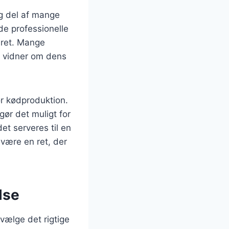
ig del af mange
de professionelle
 ret. Mange
t vidner om dens
or kødproduktion.
ør det muligt for
t serveres til en
 være en ret, der
lse
t vælge det rigtige