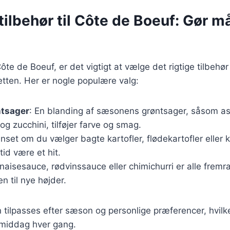
ilbehør til Côte de Boeuf: Gør må
te de Boeuf, er det vigtigt at vælge det rigtige tilbehør 
tten. Her er nogle populære valg:
ntsager
: En blanding af sæsonens grøntsager, såsom a
og zucchini, tilføjer farve og smag.
nset om du vælger bagte kartofler, flødekartofler eller k
tid være et hit.
naisesauce, rødvinssauce eller chimichurri er alle frem
en til nye højder.
n tilpasses efter sæson og personlige præferencer, hvilk
 middag hver gang.