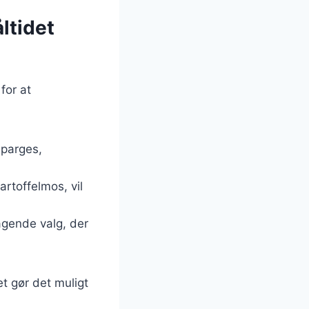
ltidet
for at
sparges,
artoffelmos, vil
ragende valg, der
et gør det muligt