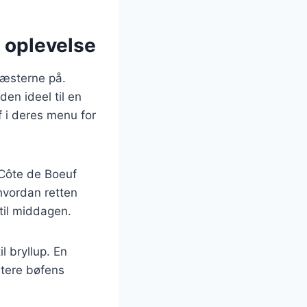
g oplevelse
gæsterne på.
en ideel til en
 i deres menu for
 Côte de Boeuf
hvordan retten
til middagen.
l bryllup. En
ntere bøfens