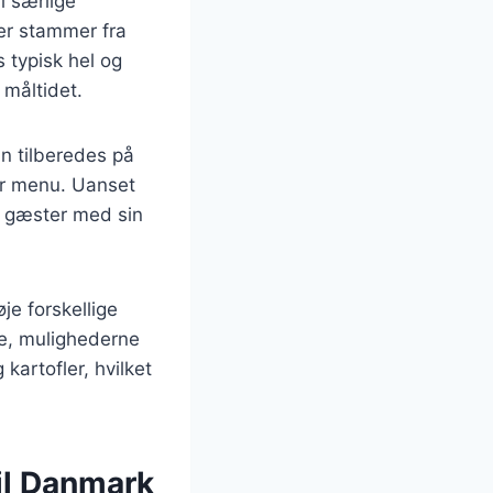
l særlige
er stammer fra
 typisk hel og
 måltidet.
an tilberedes på
ver menu. Uanset
ne gæster med sin
je forskellige
ce, mulighederne
artofler, hvilket
til Danmark