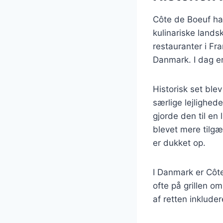
Côte de Boeuf har
kulinariske lands
restauranter i Fr
Danmark. I dag e
Historisk set ble
særlige lejlighed
gjorde den til en
blevet mere tilg
er dukket op.
I Danmark er Côte
ofte på grillen 
af retten inkluder