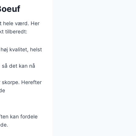
Boeuf
et hele værd. Her
t tilberedt:
øj kvalitet, helst
, så det kan nå
r skorpe. Herefter
ede
aften kan fordele
nde.