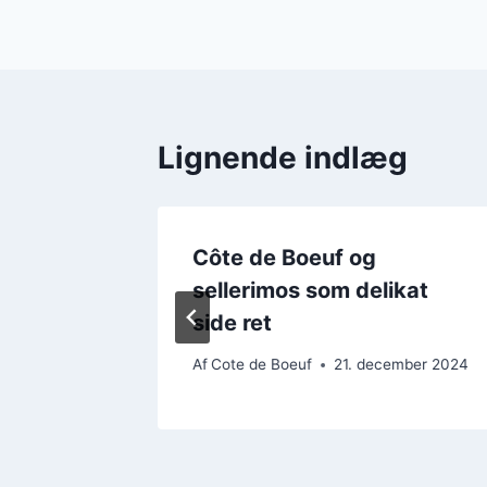
Lignende indlæg
Côte de Boeuf og
sellerimos som delikat
side ret
ember 2024
Af
Cote de Boeuf
21. december 2024