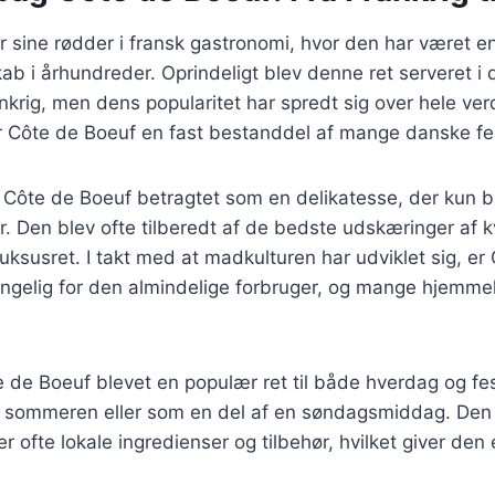
 sine rødder i fransk gastronomi, hvor den har været en
kab i århundreder. Oprindeligt blev denne ret serveret i 
ankrig, men dens popularitet har spredt sig over hele ve
r Côte de Boeuf en fast bestanddel af mange danske f
v Côte de Boeuf betragtet som en delikatesse, der kun b
er. Den blev ofte tilberedt af de bedste udskæringer af k
 luksusret. I takt med at madkulturen har udviklet sig, e
ængelig for den almindelige forbruger, og mange hjemme
 de Boeuf blevet en populær ret til både hverdag og fes
om sommeren eller som en del af en søndagsmiddag. Den
er ofte lokale ingredienser og tilbehør, hvilket giver den