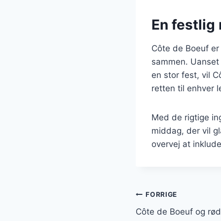
En festlig
Côte de Boeuf er 
sammen. Uanset o
en stor fest, vil 
retten til enhver 
Med de rigtige in
middag, der vil 
overvej at inklud
Indlægsnavi
FORRIGE
Côte de Boeuf og rød