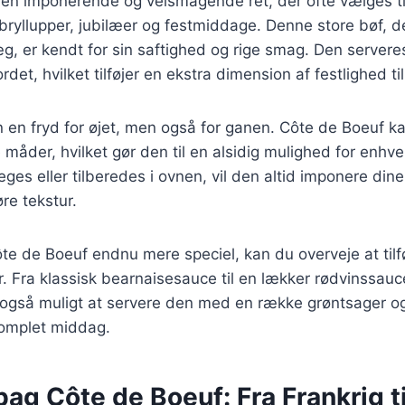
 en imponerende og velsmagende ret, der ofte vælges ti
ryllupper, jubilæer og festmiddage. Denne store bøf, d
, er kendt for sin saftighed og rige smag. Den serveres
et, hvilket tilføjer en ekstra dimension af festlighed til
n en fryd for øjet, men også for ganen. Côte de Boeuf k
 måder, hvilket gør den til en alsidig mulighed for enh
teges eller tilberedes i ovnen, vil den altid imponere di
e tekstur.
ôte de Boeuf endnu mere speciel, kan du overveje at tilfø
r. Fra klassisk bearnaisesauce til en lækker rødvinssau
også muligt at servere den med en række grøntsager og k
 komplet middag.
bag Côte de Boeuf: Fra Frankrig 