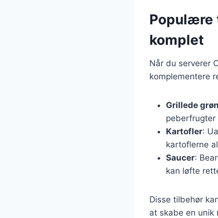
Populære t
komplet
Når du serverer Cô
komplementere re
Grillede grø
peberfrugter 
Kartofler
: Ua
kartoflerne al
Saucer
: Bear
kan løfte rett
Disse tilbehør ka
at skabe en unik