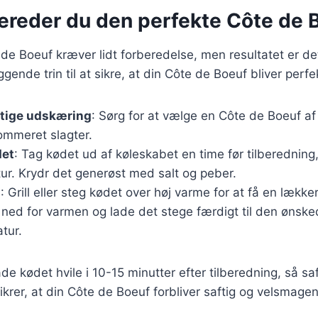
bereder du den perfekte Côte de 
 de Boeuf kræver lidt forberedelse, men resultatet er d
ende trin til at sikre, at din Côte de Boeuf bliver perfek
gtige udskæring
: Sørg for at vælge en Côte de Boeuf af h
ommeret slagter.
det
: Tag kødet ud af køleskabet en time før tilberedning
ur. Krydr det generøst med salt og peber.
g
: Grill eller steg kødet over høj varme for at få en lække
 ned for varmen og lade det stege færdigt til den ønsk
tur.
lade kødet hvile i 10-15 minutter efter tilberedning, så s
sikrer, at din Côte de Boeuf forbliver saftig og velsmage