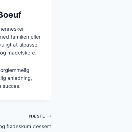
 Boeuf
 mennesker
ed familien eller
uligt at tilpasse
e og madelskere.
forglemmelig
lig anledning,
n succes.
NÆSTE
og flødeskum dessert