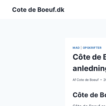
Fortsæt
Cote de Boeuf.dk
til
indhold
MAD
|
OPSKRIFTER
Côte de B
anlednin
Af
Cote de Boeuf
2
Côte de Bo