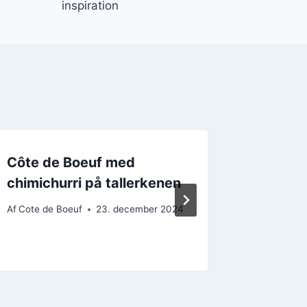
inspiration
Côte de Boeuf med
Côte d
chimichurri på tallerkenen
bearnai
glæde a
Af
Cote de Boeuf
23. december 2024
Af
Cote de