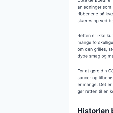
Côte de Boeuf er
anledninger som b
ribbenene på kvæg
skæres op ved bord
Retten er ikke ku
mange forskellige
om den grilles, s
dybe smag og mør
For at gøre din C
saucer og tilbehø
er mange. Det er 
gør retten til en
Historien 