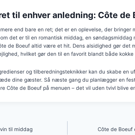
 ret til enhver anledning: Côte de
mere end bare en ret; det er en oplevelse, der bringer
m det er til en romantisk middag, en søndagsmiddag m
Côte de Boeuf altid være et hit. Dens alsidighed gør det m
lejlighed, hvilket gør den til en favorit blandt både kokk
gredienser og tilberedningsteknikker kan du skabe en u
glæde dine gæster. Så næste gang du planlægger en fest
ere Côte de Boeuf på menuen – det vil uden tvivl blive e
gation
vin til middag
Côte de Boeuf 