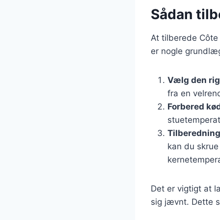
Sådan til
At tilberede Côte
er nogle grundlægg
Vælg den ri
fra en velren
Forbered kø
stuetemperat
Tilberednin
kan du skrue
kernetempera
Det er vigtigt at 
sig jævnt. Dette 