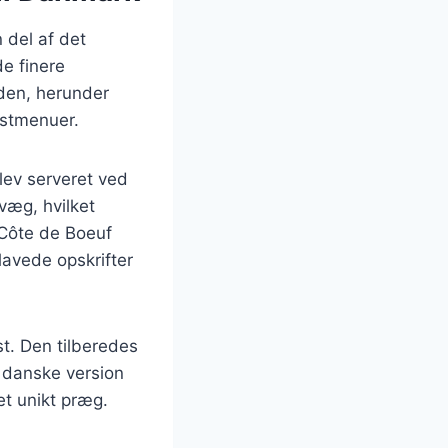
 del af det
de finere
rden, herunder
estmenuer.
lev serveret ved
væg, hvilket
r Côte de Boeuf
lavede opskrifter
t. Den tilberedes
 danske version
 et unikt præg.