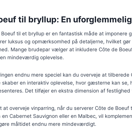
euf til bryllup: En uforglemmeli
Boeuf til et bryllup er en fantastisk måde at imponere 
rer luksus og opmærksomhed på detaljerne, hvilket gør d
nhed. Mange brudepar vælger at inkludere Côte de Boeuf
 en mindeværdig oplevelse.
ringen endnu mere speciel kan du overveje at tilberede
 skaber en interaktiv oplevelse, hvor gæsterne kan se, 
enteres. Det tilføjer en ekstra dimension af festlighed 
t at overveje vinparring, når du serverer Côte de Boeuf ti
om en Cabernet Sauvignon eller en Malbec, vil kompleme
gøre måltidet endnu mere mindeværdigt.