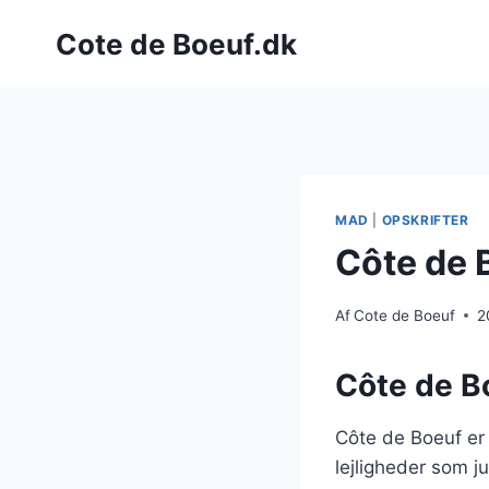
Fortsæt
Cote de Boeuf.dk
til
indhold
MAD
|
OPSKRIFTER
Côte de 
Af
Cote de Boeuf
2
Côte de Bo
Côte de Boeuf er
lejligheder som 