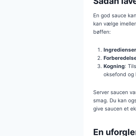
Sådan lav
En god sauce kan 
kan vælge imellem
bøffen:
Ingrediense
Forberedels
Kogning
: Ti
oksefond og l
Server saucen var
smag. Du kan også
give saucen et eks
En uforgl