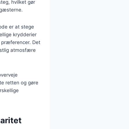
teg, hvilket gør
 gæsterne.
ode er at stege
llige krydderier
e præferencer. Det
estlig atmosfære
overveje
fte retten og gøre
rskellige
aritet