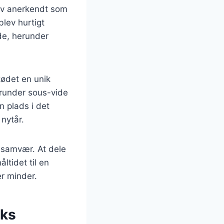
blev anerkendt som
blev hurtigt
de, herunder
kødet en unik
erunder sous-vide
n plads i det
nytår.
g samvær. At dele
ltidet til en
er minder.
cks