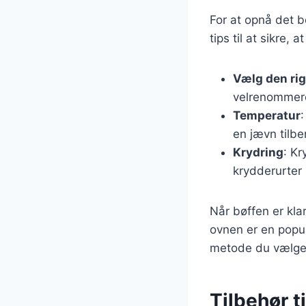
For at opnå det b
tips til at sikre, 
Vælg den rig
velrenommere
Temperatur
en jævn tilbe
Krydring
: Kr
krydderurter 
Når bøffen er kla
ovnen er en popul
metode du vælger,
Tilbehør t