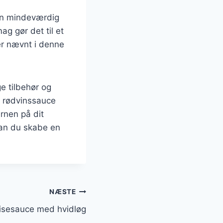
 en mindeværdig
g gør det til et
r er nævnt i denne
ge tilbehør og
k rødvinssauce
ernen på dit
an du skabe en
NÆSTE
isesauce med hvidløg