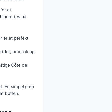
for at
 tilberedes på
r er et perfekt
dder, broccoli og
aftige Côte de
det. En simpel grøn
af bøffen.