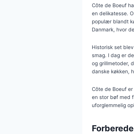
Côte de Boeuf har
en delikatesse. Op
populær blandt kø
Danmark, hvor de
Historisk set ble
smag. I dag er d
og grillmetoder, 
danske køkken, hv
Côte de Boeuf er 
en stor bøf med f
uforglemmelig opl
Forberedel