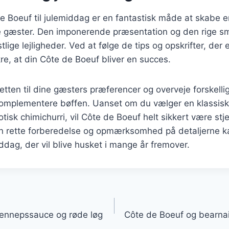
de Boeuf til julemiddag er en fantastisk måde at skabe
e gæster. Den imponerende præsentation og den rige sma
estlige lejligheder. Ved at følge de tips og opskrifter, de
kre, at din Côte de Boeuf bliver en succes.
retten til dine gæsters præferencer og overveje forskelli
komplementere bøffen. Uanset om du vælger en klassis
tisk chimichurri, vil Côte de Boeuf helt sikkert være stj
n rette forberedelse og opmærksomhed på detaljerne k
dag, der vil blive husket i mange år fremover.
gation
ennepssauce og røde løg
Côte de Boeuf og bearna