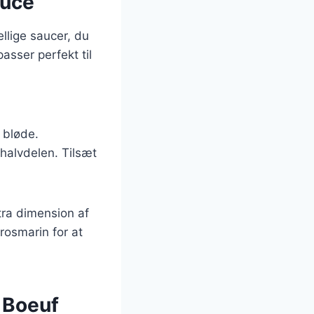
auce
llige saucer, du
asser perfekt til
r bløde.
l halvdelen. Tilsæt
tra dimension af
 rosmarin for at
 Boeuf