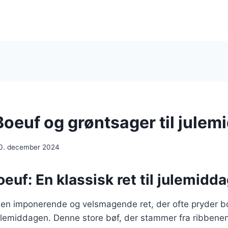
Boeuf og grøntsager til julem
0. december 2024
euf: En klassisk ret til julemidd
 en imponerende og velsmagende ret, der ofte pryder bo
julemiddagen. Denne store bøf, der stammer fra ribbene