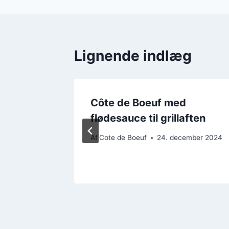
Lignende indlæg
llen til
Côte de Boeuf med
ener
flødesauce til grillaften
ember 2024
Af
Cote de Boeuf
24. december 2024