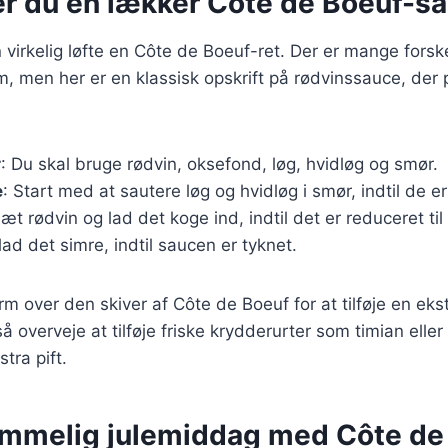
er du en lækker Côte de Boeuf-s
virkelig løfte en Côte de Boeuf-ret. Der er mange forske
, men her er en klassisk opskrift på rødvinssauce, der p
r
: Du skal bruge rødvin, oksefond, løg, hvidløg og smør.
e
: Start med at sautere løg og hvidløg i smør, indtil de e
lsæt rødvin og lad det koge ind, indtil det er reduceret ti
ad det simre, indtil saucen er tyknet.
m over den skiver af Côte de Boeuf for at tilføje en eks
 overveje at tilføje friske krydderurter som timian eller
tra pift.
emmelig julemiddag med Côte de