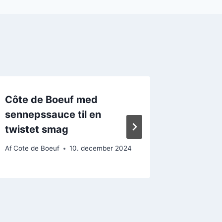
Côte de Boeuf med
Côte d
sennepssauce til en
flødes
twistet smag
Af
Cote de
Af
Cote de Boeuf
10. december 2024