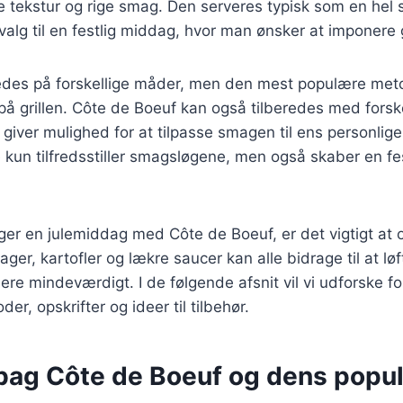
e tekstur og rige smag. Den serveres typisk som en hel s
t valg til en festlig middag, hvor man ønsker at imponere
redes på forskellige måder, men den mest populære met
 på grillen. Côte de Boeuf kan også tilberedes med forske
t giver mulighed for at tilpasse smagen til ens personlig
ke kun tilfredsstiller smagsløgene, men også skaber en f
er en julemiddag med Côte de Boeuf, er det vigtigt at 
ager, kartofler og lækre saucer kan alle bidrage til at lø
re mindeværdigt. I de følgende afsnit vil vi udforske fo
er, opskrifter og ideer til tilbehør.
 bag Côte de Boeuf og dens popul