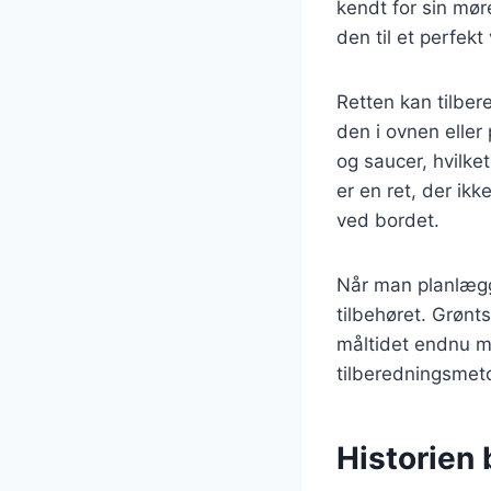
kendt for sin mør
den til et perfek
Retten kan tilbe
den i ovnen eller
og saucer, hvilke
er en ret, der ik
ved bordet.
Når man planlægg
tilbehøret. Grønts
måltidet endnu me
tilberedningsmetod
Historien