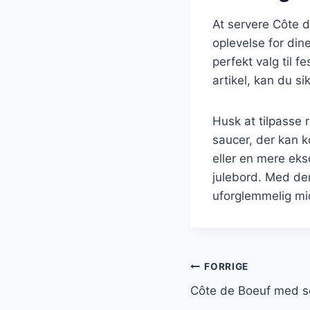
At servere Côte 
oplevelse for din
perfekt valg til f
artikel, kan du si
Husk at tilpasse 
saucer, der kan 
eller en mere ekso
julebord. Med de
uforglemmelig mid
Indlægsnavi
FORRIGE
Côte de Boeuf med s