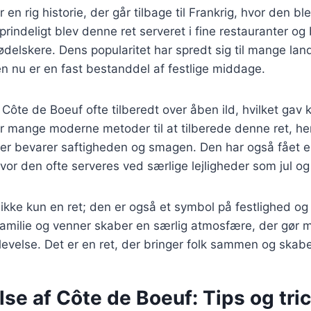
 en rig historie, der går tilbage til Frankrig, hvor den 
rindeligt blev denne ret serveret i fine restauranter og 
delskere. Dens popularitet har spredt sig til mange lan
n nu er en fast bestanddel af festlige middage.
v Côte de Boeuf ofte tilberedt over åben ild, hvilket gav 
er mange moderne metoder til at tilberede denne ret, h
der bevarer saftigheden og smagen. Den har også fået e
or den ofte serveres ved særlige lejligheder som jul og 
ikke kun en ret; den er også et symbol på festlighed o
amilie og venner skaber en særlig atmosfære, der gør må
evelse. Det er en ret, der bringer folk sammen og skab
se af Côte de Boeuf: Tips og tri