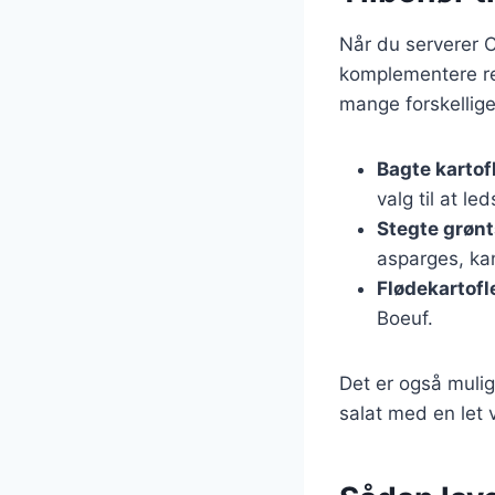
Når du serverer Cô
komplementere ret
mange forskellige 
Bagte kartof
valg til at le
Stegte grøn
asparges, ka
Flødekartofl
Boeuf.
Det er også muligt
salat med en let 