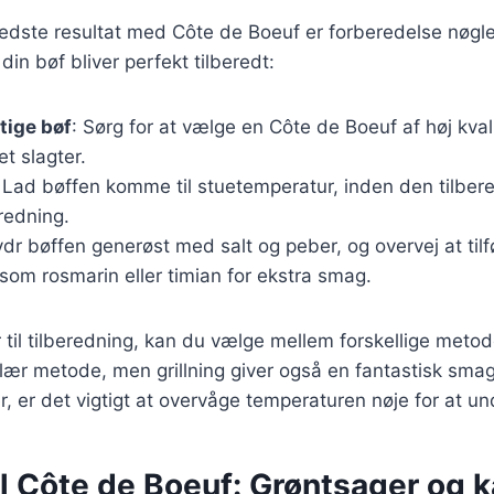
edste resultat med Côte de Boeuf er forberedelse nøgle
at din bøf bliver perfekt tilberedt:
tige bøf
: Sørg for at vælge en Côte de Boeuf af høj kvali
t slagter.
: Lad bøffen komme til stuetemperatur, inden den tilbere
redning.
ydr bøffen generøst med salt og peber, og overvej at tilfø
som rosmarin eller timian for ekstra smag.
r til tilberedning, kan du vælge mellem forskellige metod
ær metode, men grillning giver også en fantastisk smag
 er det vigtigt at overvåge temperaturen nøje for at u
il Côte de Boeuf: Grøntsager og k