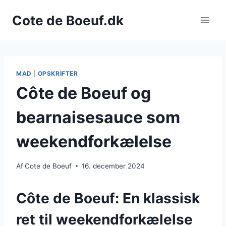
Fortsæt
Cote de Boeuf.dk
til
indhold
MAD
|
OPSKRIFTER
Côte de Boeuf og
bearnaisesauce som
weekendforkælelse
Af
Cote de Boeuf
16. december 2024
Côte de Boeuf: En klassisk
ret til weekendforkælelse