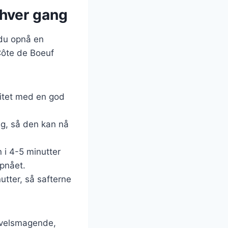
 hver gang
 du opnå en
 Côte de Boeuf
litet med en god
ng, så den kan nå
n i 4-5 minutter
opnået.
nutter, så safterne
g velsmagende,