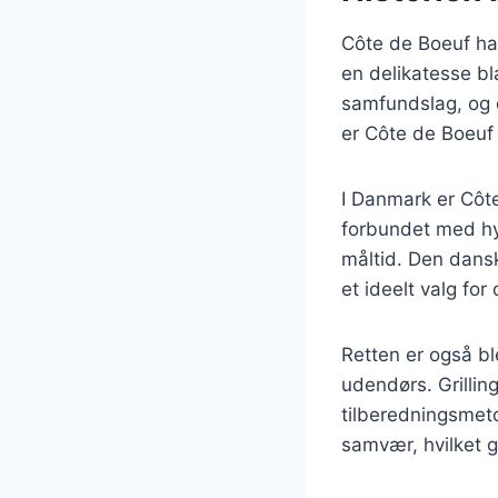
Côte de Boeuf har
en delikatesse bl
samfundslag, og d
er Côte de Boeuf
I Danmark er Côte 
forbundet med hy
måltid. Den dansk
et ideelt valg fo
Retten er også ble
udendørs. Grillin
tilberedningsmet
samvær, hvilket gø