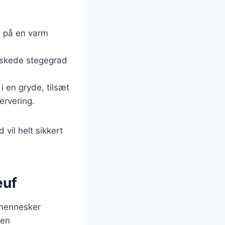
n på en varm
 ønskede stegegrad
 en gryde, tilsæt
ervering.
vil helt sikkert
euf
 mennesker
 en