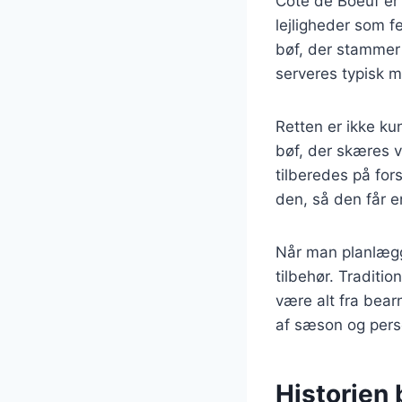
Côte de Boeuf er
lejligheder som 
bøf, der stammer 
serveres typisk 
Retten er ikke ku
bøf, der skæres v
tilberedes på for
den, så den får e
Når man planlægg
tilbehør. Traditi
være alt fra bear
af sæson og pers
Historien