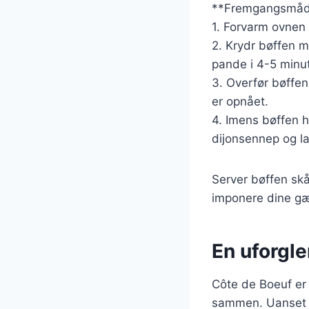
**Fremgangsmåd
1. Forvarm ovnen 
2. Krydr bøffen m
pande i 4-5 minut
3. Overfør bøffen
er opnået.
4. Imens bøffen h
dijonsennep og lad
Server bøffen skå
imponere dine gæ
En uforgl
Côte de Boeuf er 
sammen. Uanset om