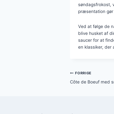
søndagsfrokost, v
præsentation gør 
Ved at følge de n
blive husket af d
saucer for at fi
en klassiker, der 
Indlægsnavi
FORRIGE
Côte de Boeuf med s