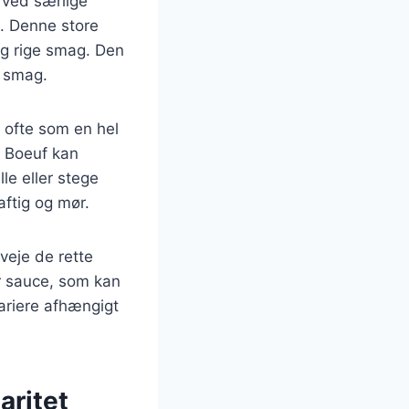
 ved særlige
. Denne store
og rige smag. Den
e smag.
 ofte som en hel
e Boeuf kan
le eller stege
aftig og mør.
veje de rette
er sauce, som kan
variere afhængigt
aritet