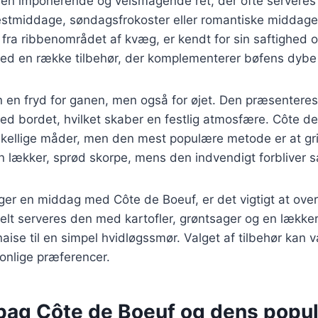
 en imponerende og velsmagende ret, der ofte serveres
festmiddage, søndagsfrokoster eller romantiske middage
fra ribbenområdet af kvæg, er kendt for sin saftighed 
med en række tilbehør, der komplementerer bøfens dyb
n en fryd for ganen, men også for øjet. Den præsenteres
ed bordet, hvilket skaber en festlig atmosfære. Côte d
skellige måder, men den mest populære metode er at gril
n lækker, sprød skorpe, mens den indvendigt forbliver s
er en middag med Côte de Boeuf, er det vigtigt at over
onelt serveres den med kartofler, grøntsager og en lækk
naise til en simpel hvidløgssmør. Valget af tilbehør kan 
onlige præferencer.
 bag Côte de Boeuf og dens popul