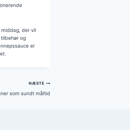
mponerende
 middag, der vil
 tilbehør og
sennepssauce er
et.
NÆSTE
ner som sundt måltid