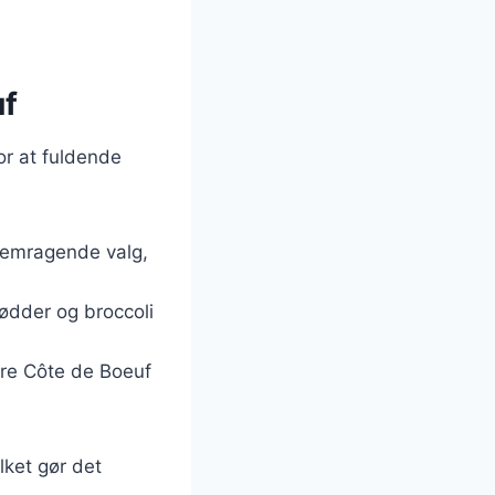
uf
for at fuldende
 fremragende valg,
rødder og broccoli
vere Côte de Boeuf
lket gør det