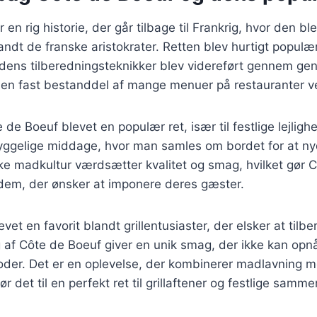
 en rig historie, der går tilbage til Frankrig, hvor den 
andt de franske aristokrater. Retten blev hurtigt populær
ens tilberedningsteknikker blev videreført gennem gene
 en fast bestanddel af mange menuer på restauranter v
de Boeuf blevet en populær ret, især til festlige lejligh
ggelige middage, hvor man samles om bordet for at ny
e madkultur værdsætter kvalitet og smag, hvilket gør C
r dem, der ønsker at imponere deres gæster.
vet en favorit blandt grillentusiaster, der elsker at tilb
g af Côte de Boeuf giver en unik smag, der ikke kan op
oder. Det er en oplevelse, der kombinerer madlavning m
r det til en perfekt ret til grillaftener og festlige samm