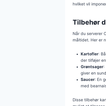
hvilket vil impon
Tilbehør 
Når du serverer C
måltidet. Her er 
Kartofler
: Bå
der tilføjer e
Grøntsager
:
giver en sund 
Saucer
: En g
med bearnais
Disse tilbehør ka