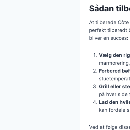
Sådan til
At tilberede Côte
perfekt tilberedt 
bliver en succes:
Vælg den rig
marmorering, 
Forbered bø
stuetemperat
Grill eller st
på hver side 
Lad den hvil
kan fordele s
Ved at følge diss