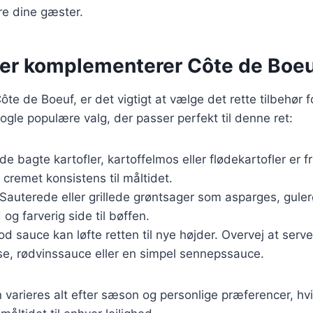
ere dine gæster.
der komplementerer Côte de Boe
ôte de Boeuf, er det vigtigt at vælge det rette tilbehør 
nogle populære valg, der passer perfekt til denne ret:
de bagte kartofler, kartoffelmos eller flødekartofler er
n cremet konsistens til måltidet.
 Sauterede eller grillede grøntsager som asparges, gule
og farverig side til bøffen.
od sauce kan løfte retten til nye højder. Overvej at ser
e, rødvinssauce eller en simpel sennepssauce.
n varieres alt efter sæson og personlige præferencer, hvi