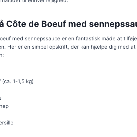
 måltidet til enhver lejlighed.
på Côte de Boeuf med sennepssa
oeuf med sennepssauce er en fantastisk måde at tilføje
ten. Her er en simpel opskrift, der kan hjælpe dig med 
n:
 (ca. 1-1,5 kg)
e
nnep
rsille