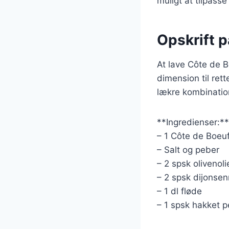
muligt at tilpasse
Opskrift 
At lave Côte de B
dimension til ret
lækre kombinatio
**Ingredienser:**
– 1 Côte de Boeuf
– Salt og peber
– 2 spsk olivenoli
– 2 spsk dijonse
– 1 dl fløde
– 1 spsk hakket pe