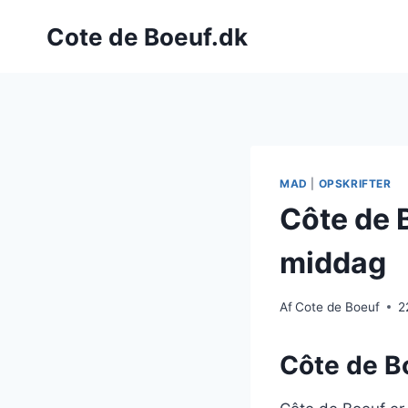
Fortsæt
Cote de Boeuf.dk
til
indhold
MAD
|
OPSKRIFTER
Côte de 
middag
Af
Cote de Boeuf
2
Côte de Bo