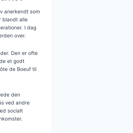
blev anerkendt som
 blandt alle
rationer. I dag
erden over.
eder. Den er ofte
de et godt
ôte de Boeuf til
erede den
nås ved andre
ed socialt
enkomster.