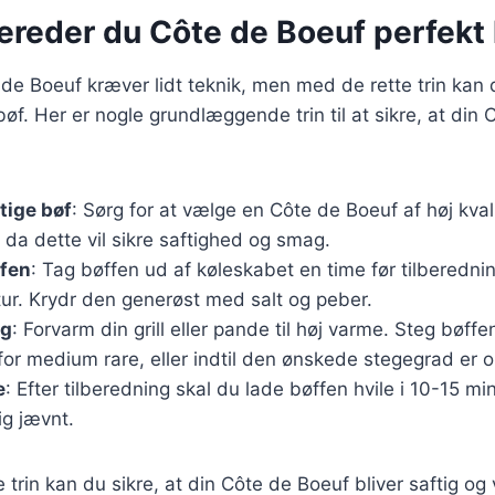
bereder du Côte de Boeuf perfekt
 de Boeuf kræver lidt teknik, men med de rette trin kan
bøf. Her er nogle grundlæggende trin til at sikre, at din
tige bøf
: Sørg for at vælge en Côte de Boeuf af høj kva
da dette vil sikre saftighed og smag.
ffen
: Tag bøffen ud af køleskabet en time før tilberedni
ur. Krydr den generøst med salt og peber.
eg
: Forvarm din grill eller pande til høj varme. Steg bøffe
for medium rare, eller indtil den ønskede stegegrad er 
e
: Efter tilberedning skal du lade bøffen hvile i 10-15 mi
ig jævnt.
e trin kan du sikre, at din Côte de Boeuf bliver saftig o