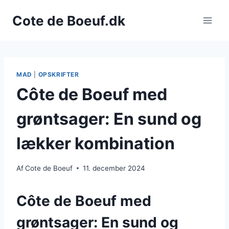
Fortsæt
Cote de Boeuf.dk
til
indhold
MAD
|
OPSKRIFTER
Côte de Boeuf med
grøntsager: En sund og
lækker kombination
Af
Cote de Boeuf
11. december 2024
Côte de Boeuf med
grøntsager: En sund og