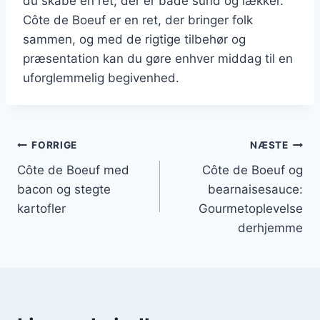
du skabe en ret, der er både sund og lækker.
Côte de Boeuf er en ret, der bringer folk
sammen, og med de rigtige tilbehør og
præsentation kan du gøre enhver middag til en
uforglemmelig begivenhed.
Indlægsnavigation
FORRIGE
NÆSTE
Côte de Boeuf med
Côte de Boeuf og
bacon og stegte
bearnaisesauce:
kartofler
Gourmetoplevelse
derhjemme