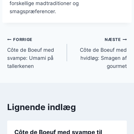
forskellige madtraditioner og
smagspræferencer.
Indlægsnavigation
FORRIGE
NÆSTE
Côte de Boeuf med
Côte de Boeuf med
svampe: Umami på
hvidløg: Smagen af
tallerkenen
gourmet
Lignende indlæg
Côte de Boeuf med svampe til