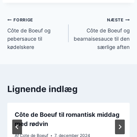
Indlægsnavigation
FORRIGE
NÆSTE
Côte de Boeuf og
Côte de Boeuf og
pebersauce til
bearnaisesauce til den
kødelskere
særlige aften
Lignende indlæg
Côte de Boeuf til romantisk middag
med rødvin
Af
Cote de Boeuf
7. december 2024