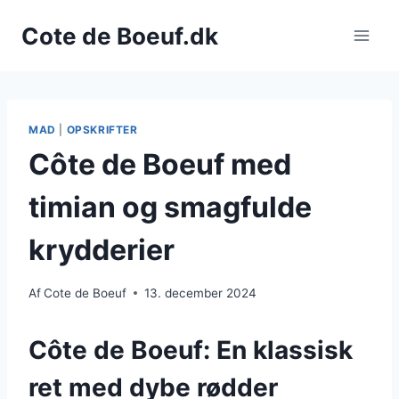
Fortsæt
Cote de Boeuf.dk
til
indhold
MAD
|
OPSKRIFTER
Côte de Boeuf med
timian og smagfulde
krydderier
Af
Cote de Boeuf
13. december 2024
Côte de Boeuf: En klassisk
ret med dybe rødder