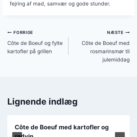
fejring af mad, samvær og gode stunder.
Indlægsnavigation
FORRIGE
NÆSTE
Côte de Boeuf og fylte
Côte de Boeuf med
kartofler på grillen
rosmarinsmør til
julemiddag
Lignende indlæg
Côte de Boeuf med kartofler og
rødvin