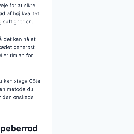
eje for at sikre
d af høj kvalitet.
g saftigheden.
å det kan nå at
 kødet generøst
ller timian for
Du kan stege Côte
lken metode du
når den ønskede
 peberrod