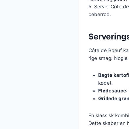
5. Server Côte de
peberrod.
Servering
Côte de Boeuf ka
rige smag. Nogle 
Bagte kartof
kødet.
Flødesauce
:
Grillede grø
En klassisk komb
Dette skaber en 