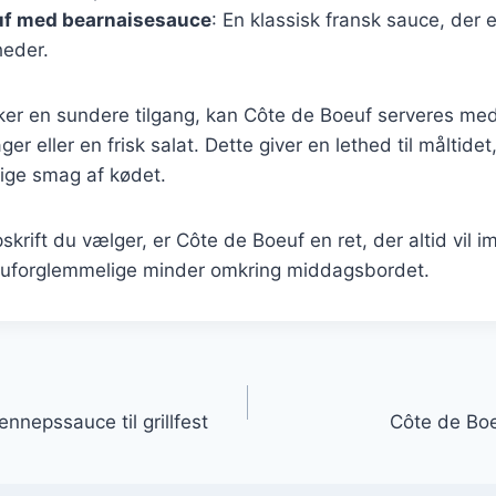
uf med bearnaisesauce
: En klassisk fransk sauce, der er
gheder.
ker en sundere tilgang, kan Côte de Boeuf serveres med
r eller en frisk salat. Dette giver en lethed til måltide
rige smag af kødet.
skrift du vælger, er Côte de Boeuf en ret, der altid vil 
 uforglemmelige minder omkring middagsbordet.
gation
nepssauce til grillfest
Côte de Boeuf