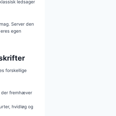
klassisk ledsager
 smag. Server den
deres egen
skrifter
es forskellige
, der fremhæver
urter, hvidløg og