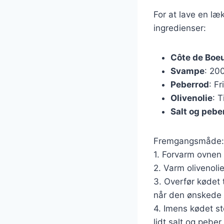
For at lave en l
ingredienser:
Côte de Boe
Svampe
: 200
Peberrod
: F
Olivenolie
: T
Salt og pebe
Fremgangsmåde:
1. Forvarm ovnen 
2. Varm olivenoli
3. Overfør kødet t
når den ønskede 
4. Imens kødet st
lidt salt og peber