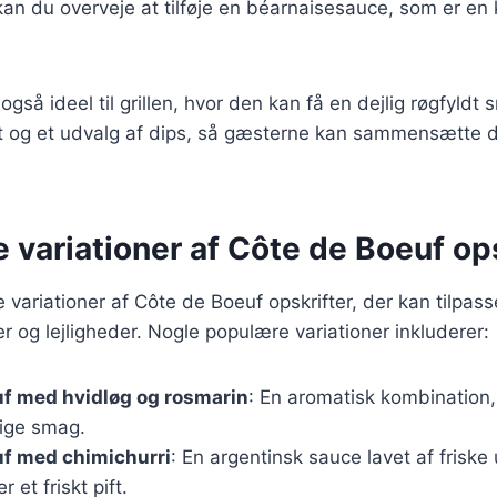
 kan du overveje at tilføje en béarnaisesauce, som er en 
gså ideel til grillen, hvor den kan få en dejlig røgfyldt
at og et udvalg af dips, så gæsterne kan sammensætte 
e variationer af Côte de Boeuf op
e variationer af Côte de Boeuf opskrifter, der kan tilpass
og lejligheder. Nogle populære variationer inkluderer:
uf med hvidløg og rosmarin
: En aromatisk kombination
lige smag.
uf med chimichurri
: En argentinsk sauce lavet af friske 
er et friskt pift.