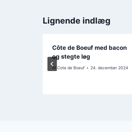
Lignende indlæg
 sauce
Côte de Boeuf med bacon
er
og stegte løg
ember 2024
Af
Cote de Boeuf
24. december 2024