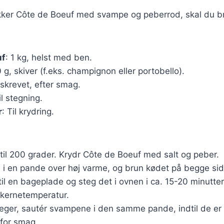
ækker Côte de Boeuf med svampe og peberrod, skal du b
uf
: 1 kg, helst med ben.
 g, skiver (f.eks. champignon eller portobello).
riskrevet, efter smag.
il stegning.
r
: Til krydring.
til 200 grader. Krydr Côte de Boeuf med salt og peber.
e i en pande over høj varme, og brun kødet på begge side
il en bageplade og steg det i ovnen i ca. 15-20 minutter, 
kernetemperatur.
eger, sautér svampene i den samme pande, indtil de er 
 for smag.