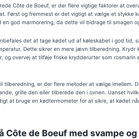
ede Côte de Boeuf, er der flere vigtige faktorer at overv
t. Først og fremmest er det vigtigt at vælge et stykke kø
 en god marmorering, da dette vil bidrage til smagen o
anbefales det at tage kødet ud af køleskabet i god tid, s
peratur. Dette sikrer en mere jævn tilberedning. Krydr
 og overvej at tilføje friske krydderurter som rosmarin e
l tilberedning, er der flere metoder at vælge imellem. 
nde, grille den eller tilberede den i ovnen. Uanset hvi
gtigt at bruge en kødtermometer for at sikre, at kødet 
på Côte de Boeuf med svampe og