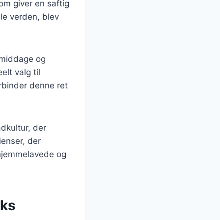
om giver en saftig
le verden, blev
e middage og
lt valg til
rbinder denne ret
.
dkultur, der
ienser, der
e hjemmelavede og
cks