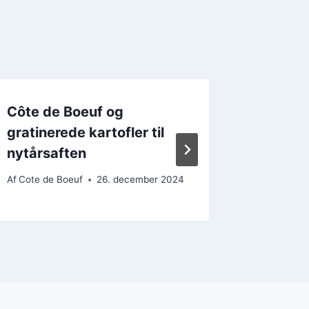
Côte de Boeuf og
Cote d
gratinerede kartofler til
risotto:
nytårsaften
lækker 
Af
Cote de Boeuf
26. december 2024
Af
Cote de