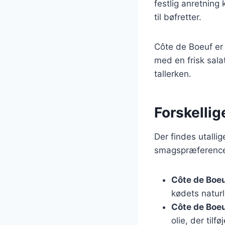
festlig anretning
til bøfretter.
Côte de Boeuf er o
med en frisk sal
tallerken.
Forskellig
Der findes utallig
smagspræferencer 
Côte de Boe
kødets natur
Côte de Boe
olie, der tilføj