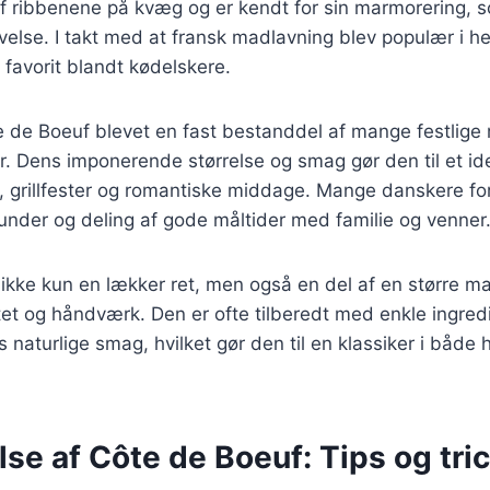
f ribbenene på kvæg og er kendt for sin marmorering, s
else. I takt med at fransk madlavning blev populær i he
favorit blandt kødelskere.
e de Boeuf blevet en fast bestanddel af mange festlig
r. Dens imponerende størrelse og smag gør den til et idee
grillfester og romantiske middage. Mange danskere fo
under og deling af gode måltider med familie og venner
ikke kun en lækker ret, men også en del af en større ma
et og håndværk. Den er ofte tilberedt med enkle ingred
naturlige smag, hvilket gør den til en klassiker i båd
se af Côte de Boeuf: Tips og tri