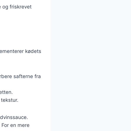
 og friskrevet
lementerer kødets
rbere safterne fra
etten.
 tekstur.
ødvinssauce.
 For en mere