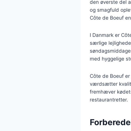
den øverste del a
og smagfuld oplev
Côte de Boeuf en 
I Danmark er Côt
særlige lejlighede
søndagsmiddage, 
med hyggelige st
Côte de Boeuf er 
værdsætter kvalit
fremhæver kødets 
restaurantretter.
Forberedel