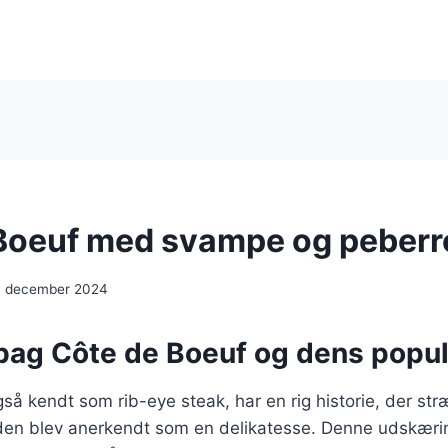
Boeuf med svampe og peberr
. december 2024
 bag Côte de Boeuf og dens popul
så kendt som rib-eye steak, har en rig historie, der str
or den blev anerkendt som en delikatesse. Denne udskær