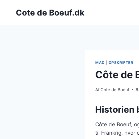
Fortsæt
Cote de Boeuf.dk
til
indhold
MAD
|
OPSKRIFTER
Côte de 
Af
Cote de Boeuf
6
Historien
Côte de Boeuf, og
til Frankrig, hv