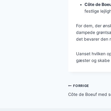
Côte de Boe
festlige lejli
For dem, der øns
dampede grøntsage
det bevarer den 
Uanset hvilken op
gæster og skabe
Indlægsnavi
FORRIGE
Côte de Boeuf med sen