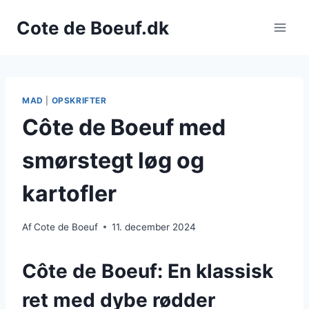
Fortsæt
Cote de Boeuf.dk
til
indhold
MAD
|
OPSKRIFTER
Côte de Boeuf med
smørstegt løg og
kartofler
Af
Cote de Boeuf
11. december 2024
Côte de Boeuf: En klassisk
ret med dybe rødder