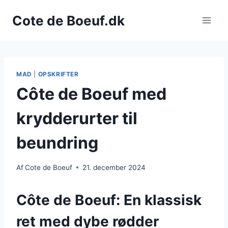
Fortsæt
Cote de Boeuf.dk
til
indhold
MAD
|
OPSKRIFTER
Côte de Boeuf med
krydderurter til
beundring
Af
Cote de Boeuf
21. december 2024
Côte de Boeuf: En klassisk
ret med dybe rødder