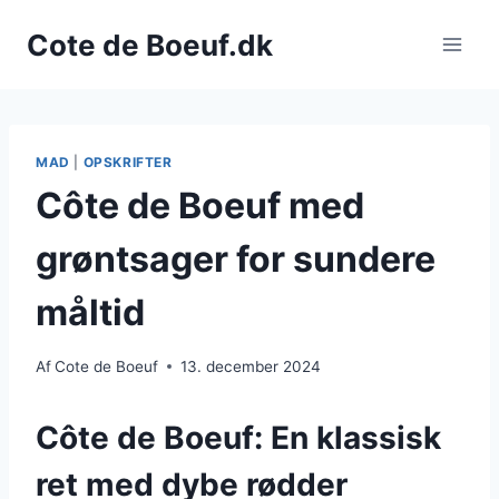
Fortsæt
Cote de Boeuf.dk
til
indhold
MAD
|
OPSKRIFTER
Côte de Boeuf med
grøntsager for sundere
måltid
Af
Cote de Boeuf
13. december 2024
Côte de Boeuf: En klassisk
ret med dybe rødder