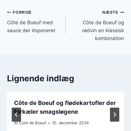
Indlægsnavigation
FORRIGE
NÆSTE
Côte de Boeuf med
Côte de Boeuf og
sauce der imponerer
rødvin en klassisk
kombination
Lignende indlæg
Côte de Boeuf og flødekartofler der
forkæler smagsløgene
Af
Cote de Boeuf
10. december 2024