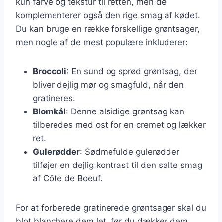
kun farve og tekstur til retten, men de
komplementerer også den rige smag af kødet.
Du kan bruge en række forskellige grøntsager,
men nogle af de mest populære inkluderer:
Broccoli
: En sund og sprød grøntsag, der
bliver dejlig mør og smagfuld, når den
gratineres.
Blomkål
: Denne alsidige grøntsag kan
tilberedes med ost for en cremet og lækker
ret.
Gulerødder
: Sødmefulde gulerødder
tilføjer en dejlig kontrast til den salte smag
af Côte de Boeuf.
For at forberede gratinerede grøntsager skal du
blot blanchere dem let, før du dækker dem