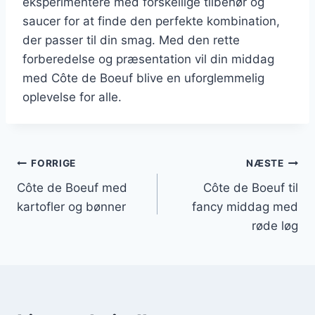
eksperimentere med forskellige tilbehør og
saucer for at finde den perfekte kombination,
der passer til din smag. Med den rette
forberedelse og præsentation vil din middag
med Côte de Boeuf blive en uforglemmelig
oplevelse for alle.
Indlægsnavigation
FORRIGE
NÆSTE
Côte de Boeuf med
Côte de Boeuf til
kartofler og bønner
fancy middag med
røde løg