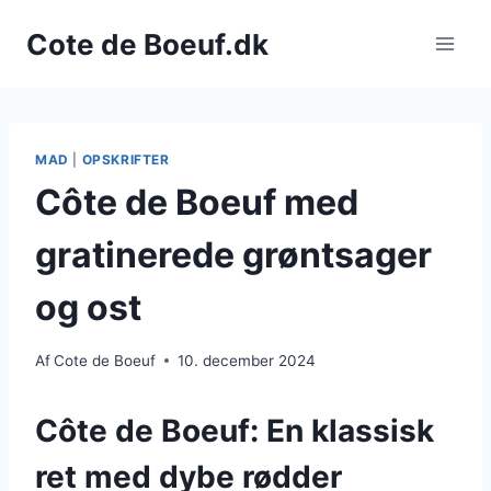
Fortsæt
Cote de Boeuf.dk
til
indhold
MAD
|
OPSKRIFTER
Côte de Boeuf med
gratinerede grøntsager
og ost
Af
Cote de Boeuf
10. december 2024
Côte de Boeuf: En klassisk
ret med dybe rødder