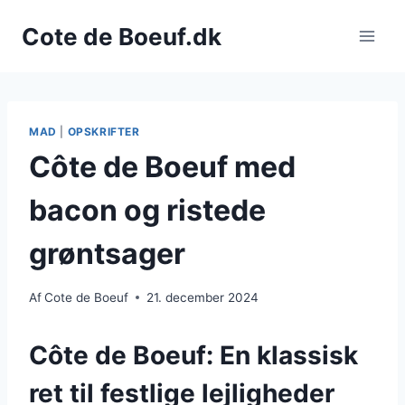
Fortsæt
Cote de Boeuf.dk
til
indhold
MAD
|
OPSKRIFTER
Côte de Boeuf med
bacon og ristede
grøntsager
Af
Cote de Boeuf
21. december 2024
Côte de Boeuf: En klassisk
ret til festlige lejligheder