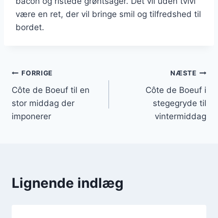
bacon og ristede grøntsager. Det vil uden tvivl
være en ret, der vil bringe smil og tilfredshed til
bordet.
Indlægsnavigation
FORRIGE
NÆSTE
Côte de Boeuf til en
Côte de Boeuf i
stor middag der
stegegryde til
imponerer
vintermiddag
Lignende indlæg