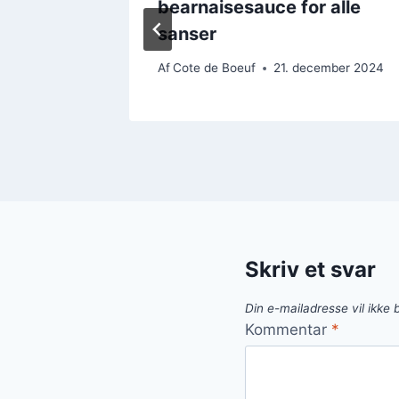
iddag
bearnaisesauce for alle
sanser
ember 2024
Af
Cote de Boeuf
21. december 2024
Skriv et svar
Din e-mailadresse vil ikke b
Kommentar
*