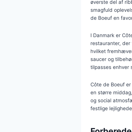
øverste del af ri
smagfuld oplevels
de Boeuf en favor
I Danmark er Côt
restauranter, der 
hvilket fremhæve
saucer og tilbehør
tilpasses enhver
Côte de Boeuf er 
en større middag
og social atmosfæ
festlige lejlighed
Forberede