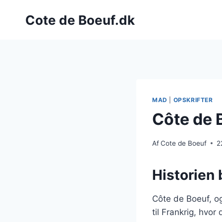
Fortsæt
Cote de Boeuf.dk
til
indhold
MAD
|
OPSKRIFTER
Côte de 
Af
Cote de Boeuf
2
Historien
Côte de Boeuf, og
til Frankrig, hvo