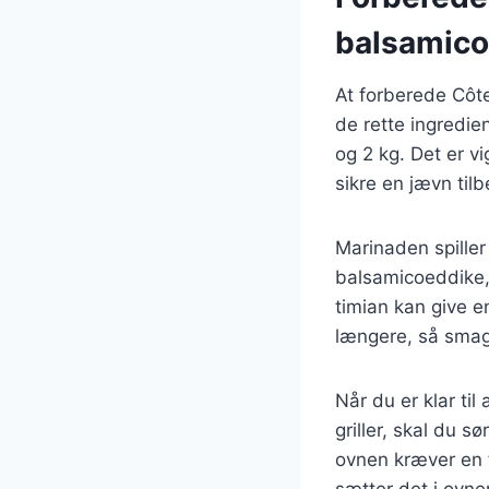
balsamico
At forberede Côt
de rette ingredie
og 2 kg. Det er v
sikre en jævn til
Marinaden spiller
balsamicoeddike, 
timian kan give e
længere, så smag
Når du er klar til
griller, skal du s
ovnen kræver en f
sætter det i ovne