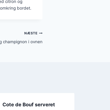
d citron og
 omkring bordet.
NÆSTE
g champignon i ovnen
Cote de Bouf serveret
Cote d