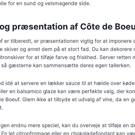
olie for en sund og velsmagende side.
 og præsentation af Côte de Boeu
 er tilberedt, er præsentationen vigtig for at imponere 
e skiver og anret dem på et stort fad. Du kan dekorere 
tronskiver for at tilføje farve og friskhed. Server retten
n, så gæsterne kan sammensætte deres egen tallerken.
d idé at servere en lækker sauce til at hælde over kødet
ller en balsamico glaze kan være perfekte valg, der k
 Boeuf. Glem ikke at tilbyde et udvalg af vine, da en g
t.
gen endnu mere speciel, kan du overveje at tilføje en d
. En let citronfromage eller en chokoladefondant kan vær