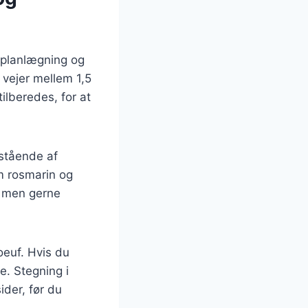
 planlægning og
 vejer mellem 1,5
ilberedes, for at
estående af
om rosmarin og
, men gerne
Boeuf. Hvis du
pe. Stegning i
der, før du