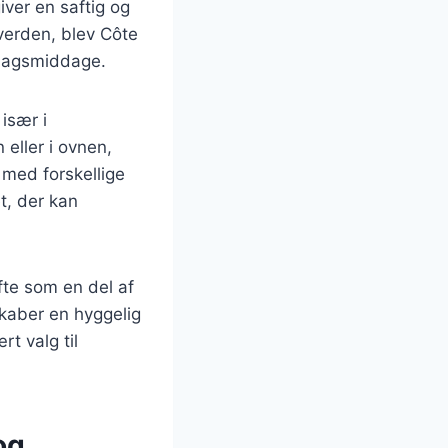
ver en saftig og
verden, blev Côte
øndagsmiddage.
især i
 eller i ovnen,
med forskellige
et, der kan
fte som en del af
kaber en hyggelig
t valg til
og