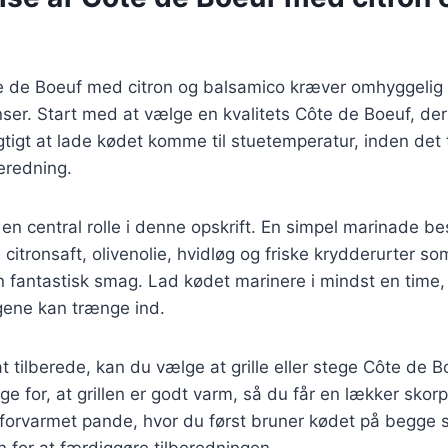
e de Boeuf med citron og balsamico kræver omhyggelig
nser. Start med at vælge en kvalitets Côte de Boeuf, der
igtigt at lade kødet komme til stuetemperatur, inden det t
beredning.
 en central rolle i denne opskrift. En simpel marinade b
citronsaft, olivenolie, hvidløg og friske krydderurter s
n fantastisk smag. Lad kødet marinere i mindst en time
ene kan trænge ind.
 at tilberede, kan du vælge at grille eller stege Côte de 
ørge for, at grillen er godt varm, så du får en lækker skor
orvarmet pande, hvor du først bruner kødet på begge si
n for at færdiggøre tilberedningen.