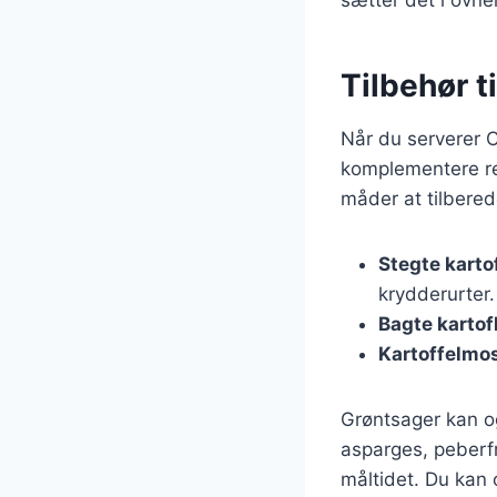
Tilbehør t
Når du serverer Cô
komplementere re
måder at tilbere
Stegte karto
krydderurter.
Bagte kartof
Kartoffelmo
Grøntsager kan og
asparges, peberfr
måltidet. Du kan 