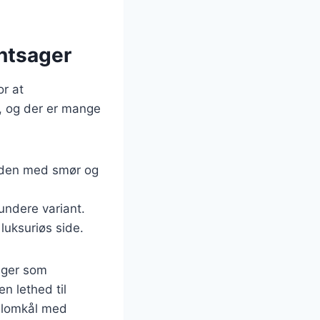
øntsager
or at
, og der er mange
anden med smør og
sundere variant.
luksuriøs side.
sager som
n lethed til
 blomkål med