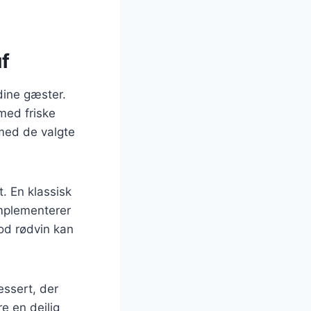
f
dine gæster.
med friske
 med de valgte
. En klassisk
omplementerer
od rødvin kan
essert, der
e en dejlig