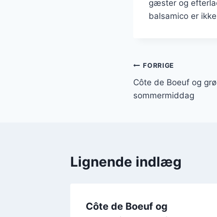
gæster og efterla
balsamico er ikke
Indlægsnavi
FORRIGE
Côte de Boeuf og grøn
sommermiddag
Lignende indlæg
bagte
Côte de Boeuf og