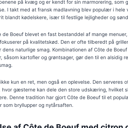
bbenene på kvæg og er kendt for sin marmorering, som gi
e. I takt med at fransk madlavning blev populær i hele 
it blandt kødelskere, især til festlige lejligheder og s
e de Boeuf blevet en fast bestanddel af mange menuer, 
fokuserer på kvalitetskød. Den er ofte tilberedt på grillen
r dens naturlige smag. Kombinationen af Côte de Boeuf 
, såsom kartofler og grøntsager, gør den til en alsidig r
 smag.
ikke kun en ret, men også en oplevelse. Den serveres o
, hvor gæsterne kan dele den store udskæring, hvilket s
re. Denne tradition har gjort Côte de Boeuf til et populær
er som bryllupper og nytårsaften.
lse af Côte de Boeuf med citron 