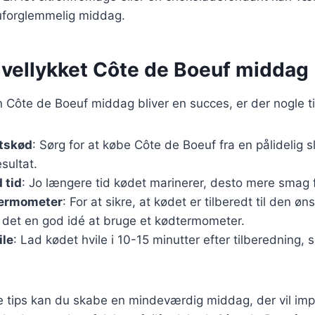
 uforglemmelig middag.
n vellykket Côte de Boeuf middag
din Côte de Boeuf middag bliver en succes, er der nogle t
etskød
: Sørg for at købe Côte de Boeuf fra en pålidelig sl
sultat.
 tid
: Jo længere tid kødet marinerer, desto mere smag f
termometer
: For at sikre, at kødet er tilberedt til den ø
 det en god idé at bruge et kødtermometer.
ile
: Lad kødet hvile i 10-15 minutter efter tilberedning, 
se tips kan du skabe en mindeværdig middag, der vil im