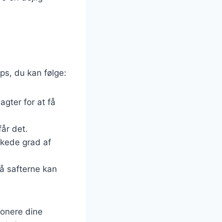
ips, du kan følge:
agter for at få
år det.
nskede grad af
så safterne kan
ponere dine