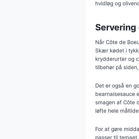
hvidløg og oliven
Servering
Når Côte de Boeuf
Skær kødet i tykk
krydderurter og ci
tilbehør på side
Det er også en go
bearnaisesauce e
smagen af Côte de
løfte hele måltide
For at gøre midda
passer til temaet