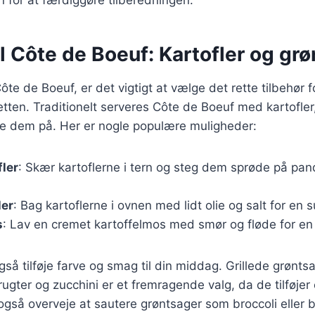
il Côte de Boeuf: Kartofler og gr
te de Boeuf, er det vigtigt at vælge det rette tilbehør f
tten. Traditionelt serveres Côte de Boeuf med kartofler
de dem på. Her er nogle populære muligheder:
fler
: Skær kartoflerne i tern og steg dem sprøde på p
ler
: Bag kartoflerne i ovnen med lidt olie og salt for en 
s
: Lav en cremet kartoffelmos med smør og fløde for en 
så tilføje farve og smag til din middag. Grillede grønt
ugter og zucchini er et fremragende valg, da de tilføjer e
også overveje at sautere grøntsager som broccoli eller