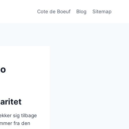
Cote de Boeuf
Blog
Sitemap
co
aritet
ækker sig tilbage
ammer fra den