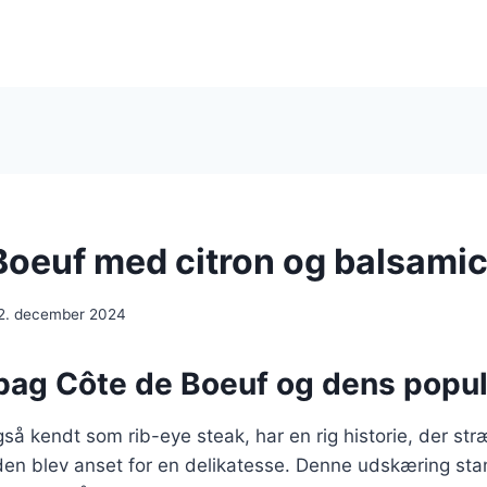
Boeuf med citron og balsami
2. december 2024
 bag Côte de Boeuf og dens popul
så kendt som rib-eye steak, har en rig historie, der str
r den blev anset for en delikatesse. Denne udskæring st