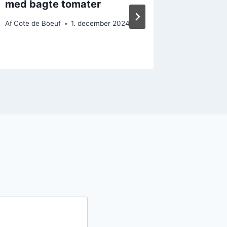
med bagte tomater
opskrif
hjemm
Af
Cote de Boeuf
1. december 2024
Af
Cote de