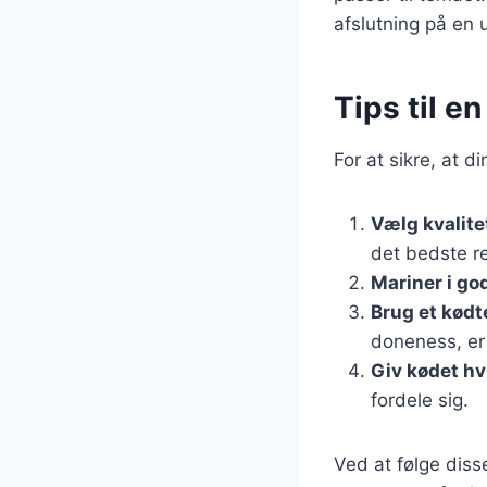
afslutning på en
Tips til e
For at sikre, at 
Vælg kvalit
det bedste re
Mariner i god
Brug et kød
doneness, er
Giv kødet hv
fordele sig.
Ved at følge dis