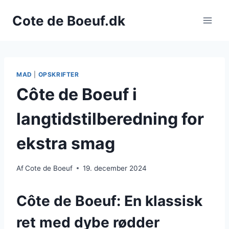
Fortsæt
Cote de Boeuf.dk
til
indhold
MAD
|
OPSKRIFTER
Côte de Boeuf i
langtidstilberedning for
ekstra smag
Af
Cote de Boeuf
19. december 2024
Côte de Boeuf: En klassisk
ret med dybe rødder