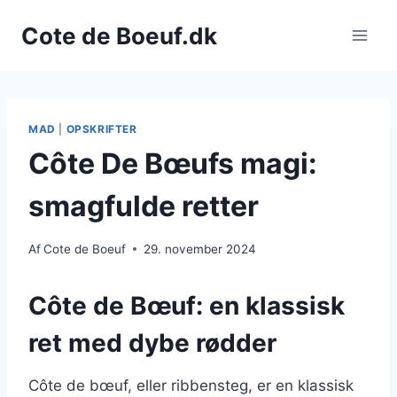
Fortsæt
Cote de Boeuf.dk
til
indhold
MAD
|
OPSKRIFTER
Côte De Bœufs magi:
smagfulde retter
Af
Cote de Boeuf
29. november 2024
Côte de Bœuf: en klassisk
ret med dybe rødder
Côte de bœuf, eller ribbensteg, er en klassisk