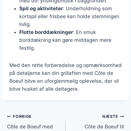
med din yndlingsmusik i baggrunden.
Spil og aktiviteter
: Underholdning som
kortspil eller frisbee kan holde stemningen
livlig.
Flotte borddækninger
: En smuk
borddækning kan gøre middagen mere
festlig.
Med den rette forberedelse og opmærksomhed
på detaljerne kan din grillaften med Côte de
Boeuf blive en uforglemmelig oplevelse, der vil
blive husket af alle deltagere.
Indlægsnavigation
FORRIGE
NÆSTE
Côte de Boeuf med
Côte de Boeuf til