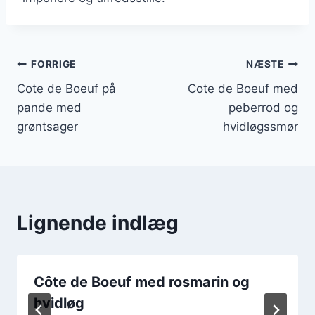
Indlægsnavigation
FORRIGE
NÆSTE
Cote de Boeuf på
Cote de Boeuf med
pande med
peberrod og
grøntsager
hvidløgssmør
Lignende indlæg
Côte de Boeuf med rosmarin og
hvidløg