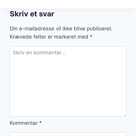
DE
BOEUF
Skriv et svar
OG
GRØNTSAGER
SOM
Din e-mailadresse vil ikke blive publiceret.
SUND
Krævede felter er markeret med
*
RET
Kommentar
*