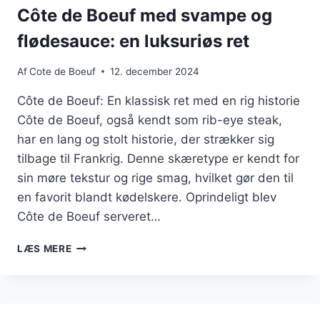
KAN
Côte de Boeuf med svampe og
NYDE
flødesauce: en luksuriøs ret
DET
Af
Cote de Boeuf
12. december 2024
Côte de Boeuf: En klassisk ret med en rig historie
Côte de Boeuf, også kendt som rib-eye steak,
har en lang og stolt historie, der strækker sig
tilbage til Frankrig. Denne skæretype er kendt for
sin møre tekstur og rige smag, hvilket gør den til
en favorit blandt kødelskere. Oprindeligt blev
Côte de Boeuf serveret…
CÔTE
LÆS MERE
DE
BOEUF
MED
SVAMPE
OG