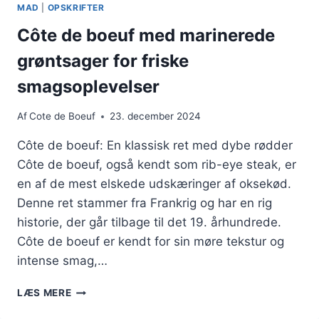
MAD
|
OPSKRIFTER
FLØDESAUCE:
EN
Côte de boeuf med marinerede
LUKSURIØS
grøntsager for friske
RET
smagsoplevelser
Af
Cote de Boeuf
23. december 2024
Côte de boeuf: En klassisk ret med dybe rødder
Côte de boeuf, også kendt som rib-eye steak, er
en af de mest elskede udskæringer af oksekød.
Denne ret stammer fra Frankrig og har en rig
historie, der går tilbage til det 19. århundrede.
Côte de boeuf er kendt for sin møre tekstur og
intense smag,…
CÔTE
LÆS MERE
DE