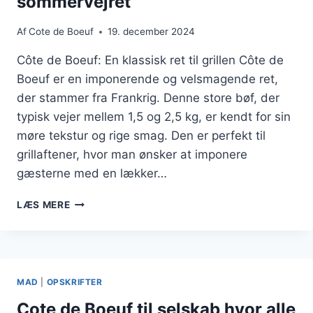
sommervejret
SERVERING
Af
Cote de Boeuf
19. december 2024
Côte de Boeuf: En klassisk ret til grillen Côte de
Boeuf er en imponerende og velsmagende ret,
der stammer fra Frankrig. Denne store bøf, der
typisk vejer mellem 1,5 og 2,5 kg, er kendt for sin
møre tekstur og rige smag. Den er perfekt til
grillaftener, hvor man ønsker at imponere
gæsterne med en lækker…
CÔTE
LÆS MERE
DE
BOEUF
PÅ
GRILLEN
I
MAD
|
OPSKRIFTER
SOMMERVEJRET
Cote de Boeuf til selskab hvor alle