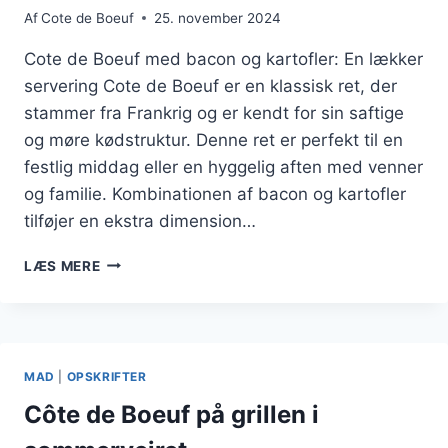
Af
Cote de Boeuf
25. november 2024
Cote de Boeuf med bacon og kartofler: En lækker
servering Cote de Boeuf er en klassisk ret, der
stammer fra Frankrig og er kendt for sin saftige
og møre kødstruktur. Denne ret er perfekt til en
festlig middag eller en hyggelig aften med venner
og familie. Kombinationen af bacon og kartofler
tilføjer en ekstra dimension…
COTE
LÆS MERE
DE
BOEUF
MED
BACON
OG
MAD
|
OPSKRIFTER
KARTOFLER:
EN
Côte de Boeuf på grillen i
LÆKKER