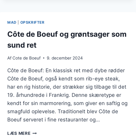
BOEUF
MED
MARINEREDE
GRØNTSAGER
MAD
|
OPSKRIFTER
FOR
FRISKE
Côte de Boeuf og grøntsager som
SMAGSOPLEVELSER
sund ret
Af
Cote de Boeuf
9. december 2024
Côte de Boeuf: En klassisk ret med dybe rødder
Côte de Boeuf, også kendt som rib-eye steak,
har en rig historie, der strækker sig tilbage til det
19. århundrede i Frankrig. Denne skæretype er
kendt for sin marmorering, som giver en saftig og
smagfuld oplevelse. Traditionelt blev Côte de
Boeuf serveret i fine restauranter og…
CÔTE
LÆS MERE