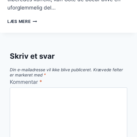
uforglemmelig del…
CÔTE
LÆS MERE
DE
BOEUF
MED
ROSMARINSMØR
TIL
Skriv et svar
JULEMIDDAG
Din e-mailadresse vil ikke blive publiceret.
Krævede felter
er markeret med
*
Kommentar
*