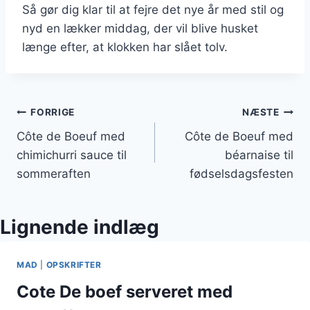
Så gør dig klar til at fejre det nye år med stil og
nyd en lækker middag, der vil blive husket
længe efter, at klokken har slået tolv.
Indlægsnavigation
FORRIGE
NÆSTE
Côte de Boeuf med
Côte de Boeuf med
chimichurri sauce til
béarnaise til
sommeraften
fødselsdagsfesten
Lignende indlæg
MAD
|
OPSKRIFTER
Cote De boef serveret med