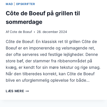
OG
MAD
|
OPSKRIFTER
LÆKRE
KRYDDERIER
Côte de Boeuf på grillen til
sommerdage
Af
Cote de Boeuf
28. december 2024
Côte de Boeuf: En klassisk ret til grillen Côte de
Boeuf er en imponerende og velsmagende ret,
der ofte serveres ved festlige lejligheder. Denne
store bøf, der stammer fra ribbenområdet på
kvæg, er kendt for sin møre tekstur og rige smag.
Når den tilberedes korrekt, kan Côte de Boeuf
blive en uforglemmelig oplevelse for både…
CÔTE
LÆS MERE
DE
BOEUF
PÅ