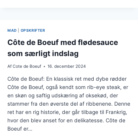
DE
BOEUF
OPSKRIFT
PERFEKT
TIL
MAD
|
OPSKRIFTER
VINTERMIDDAG
Côte de Boeuf med flødesauce
som særligt indslag
Af
Cote de Boeuf
16. december 2024
Côte de Boeuf: En klassisk ret med dybe rødder
Côte de Boeuf, også kendt som rib-eye steak, er
en skøn og saftig udskæring af oksekød, der
stammer fra den øverste del af ribbenene. Denne
ret har en rig historie, der går tilbage til Frankrig,
hvor den blev anset for en delikatesse. Côte de
Boeuf er…