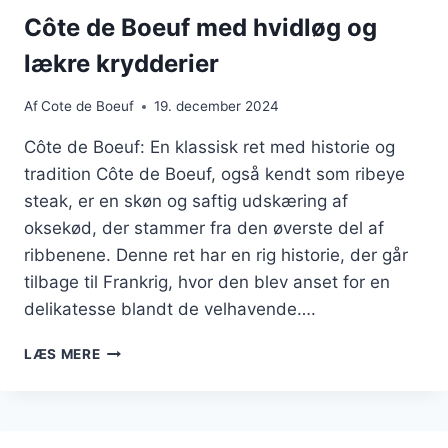
Côte de Boeuf med hvidløg og
lækre krydderier
Af
Cote de Boeuf
19. december 2024
Côte de Boeuf: En klassisk ret med historie og
tradition Côte de Boeuf, også kendt som ribeye
steak, er en skøn og saftig udskæring af
oksekød, der stammer fra den øverste del af
ribbenene. Denne ret har en rig historie, der går
tilbage til Frankrig, hvor den blev anset for en
delikatesse blandt de velhavende….
CÔTE
LÆS MERE
DE
BOEUF
MED
HVIDLØG