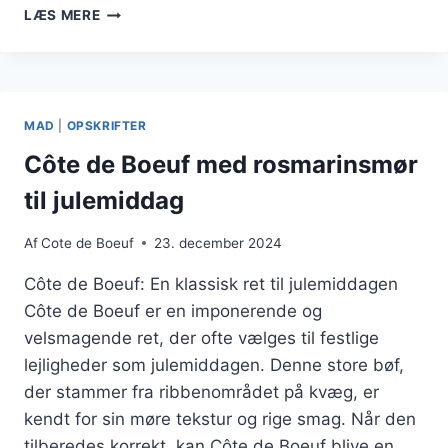
CÔTE
LÆS MERE
DE
BOEUF
MED
FLØDESAUCE
SOM
MAD
|
OPSKRIFTER
SÆRLIGT
INDSLAG
Côte de Boeuf med rosmarinsmør
til julemiddag
Af
Cote de Boeuf
23. december 2024
Côte de Boeuf: En klassisk ret til julemiddagen
Côte de Boeuf er en imponerende og
velsmagende ret, der ofte vælges til festlige
lejligheder som julemiddagen. Denne store bøf,
der stammer fra ribbenområdet på kvæg, er
kendt for sin møre tekstur og rige smag. Når den
tilberedes korrekt, kan Côte de Boeuf blive en