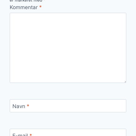
er markeret med
*
Kommentar
*
Navn
*
E-mail
*