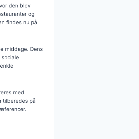
hvor den blev
estauranter og
den findes nu på
lige middage. Dens
l sociale
enkle
rveres med
n tilberedes på
ræferencer.