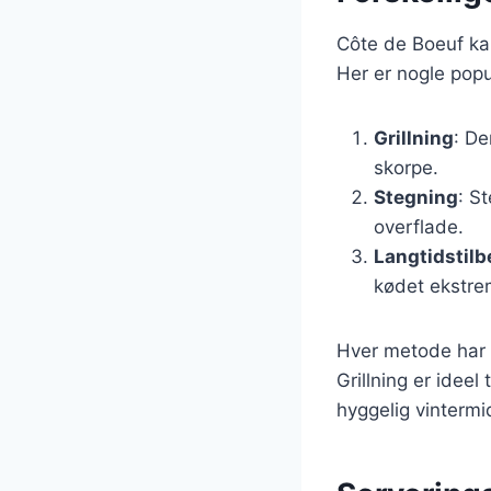
Côte de Boeuf kan 
Her er nogle pop
Grillning
: De
skorpe.
Stegning
: S
overflade.
Langtidstil
kødet ekstre
Hver metode har 
Grillning er ideel
hyggelig vinterm