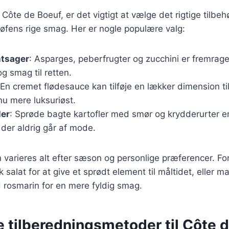
ôte de Boeuf, er det vigtigt at vælge det rigtige tilbehø
fens rige smag. Her er nogle populære valg:
ntsager
: Asparges, peberfrugter og zucchini er fremrag
 og smag til retten.
 En cremet flødesauce kan tilføje en lækker dimension ti
u mere luksuriøst.
ler
: Sprøde bagte kartofler med smør og krydderurter er
der aldrig går af mode.
n varieres alt efter sæson og personlige præferencer. F
sk salat for at give et sprødt element til måltidet, eller
 rosmarin for en mere fyldig smag.
e tilberedningsmetoder til Côte 