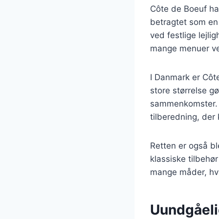
Côte de Boeuf har 
betragtet som en 
ved festlige lejl
mange menuer ve
I Danmark er Côte
store størrelse gør
sammenkomster. 
tilberedning, der
Retten er også b
klassiske tilbehø
mange måder, hvil
Uundgåelig