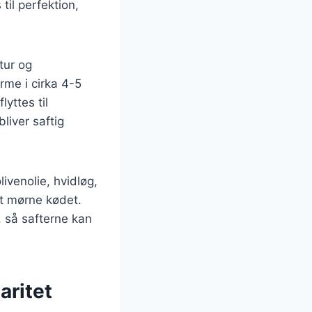
til perfektion,
tur og
rme i cirka 4-5
yttes til
bliver saftig
ivenolie, hvidløg,
at mørne kødet.
g, så safterne kan
aritet