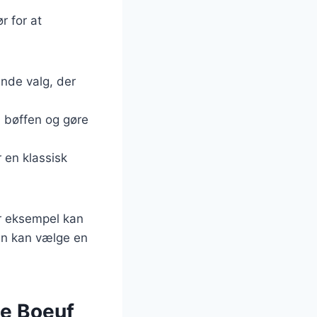
r for at
ende valg, der
l bøffen og gøre
 en klassisk
or eksempel kan
 man kan vælge en
de Boeuf