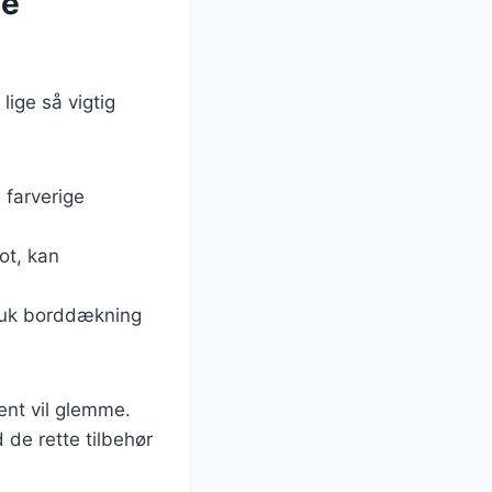
ge
lige så vigtig
 farverige
ot, kan
muk borddækning
ent vil glemme.
de rette tilbehør