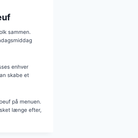
euf
 folk sammen.
søndagsmiddag
asses enhver
man skabe et
Boeuf på menuen.
usket længe efter,