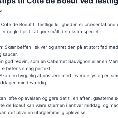
tips til Côte de Boeuf ved festli
r
ôte de Boeuf til festlige lejligheder, er præsentationen 
r nogle tips til at gøre måltidet ekstra specielt:
n
: Skær bøffen i skiver og anret den på et stort fad med
g saucer.
 En god rødvin, som en Cabernet Sauvignon eller en Merl
e bøfens smag perfekt.
 Skab en hyggelig atmosfære med levende lys og en s
middagen mindeværdig.
an løfte oplevelsen og gøre det til en aften, gæsterne s
ôte de Boeuf kan være stjernen i enhver middag, og med 
an det blive en uforglemmelig oplevelse.