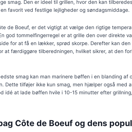
ge smag. Den er ideel til grillen, hvor den kan tilberedes 
il en favorit ved festlige lejligheder og søndagsmiddage.
ôte de Boeuf, er det vigtigt at vælge den rigtige tempera
 En god tommelfingerregel er at grille den over direkte va
ide for at få en lækker, sprød skorpe. Derefter kan den fl
r at færdiggøre tilberedningen, hvilket sikrer, at den for
edste smag kan man marinere bøffen i en blanding af ol
n. Dette tilføjer ikke kun smag, men hjælper også med 
 idé at lade bøffen hvile i 10-15 minutter efter grillnin
 bag Côte de Boeuf og dens popul