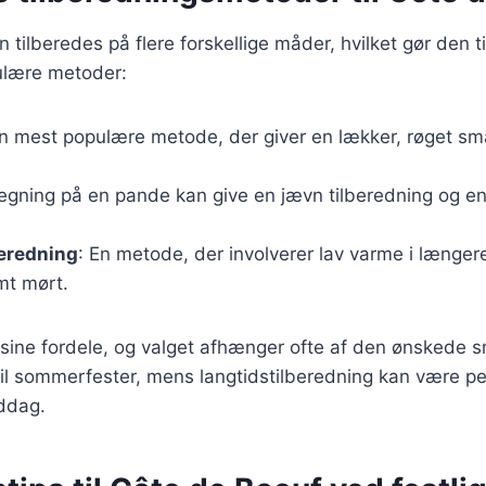
tilberedes på flere forskellige måder, hvilket gør den til
ulære metoder:
n mest populære metode, der giver en lækker, røget s
tegning på en pande kan give en jævn tilberedning og en
beredning
: En metode, der involverer lav varme i længere 
mt mørt.
sine fordele, og valget afhænger ofte af den ønskede s
 til sommerfester, mens langtidstilberedning kan være per
iddag.