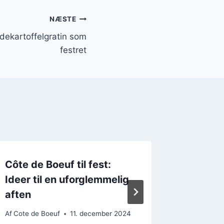
NÆSTE
dekartoffelgratin som
festret
Côte de Boeuf til fest:
Côte de
Ideer til en uforglemmelig
en klas
aften
Af
Cote de
Af
Cote de Boeuf
11. december 2024