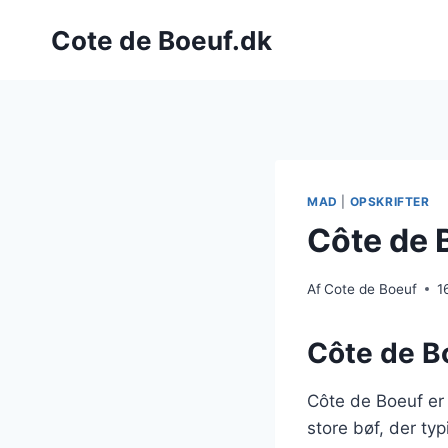
Fortsæt
Cote de Boeuf.dk
til
indhold
MAD
|
OPSKRIFTER
Côte de B
Af
Cote de Boeuf
1
Côte de Boe
Côte de Boeuf er
store bøf, der typ