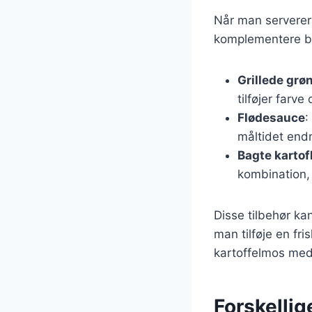
Når man serverer C
komplementere bø
Grillede grø
tilføjer farve
Flødesauce
:
måltidet endn
Bagte kartof
kombination, 
Disse tilbehør ka
man tilføje en fri
kartoffelmos med
Forskellig