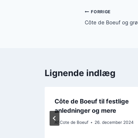
Indlægsnavi
FORRIGE
Côte de Boeuf og grø
Lignende indlæg
Côte de Boeuf til festlige
anledninger og mere
Af
Cote de Boeuf
26. december 2024
ember 2024