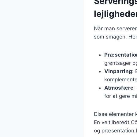
Serverings
lejlighede
Når man serverer C
som smagen. Her e
Præsentatio
grøntsager o
Vinparring
:
komplementer
Atmosfære
:
for at gøre 
Disse elementer k
En veltilberedt C
og præsentation k