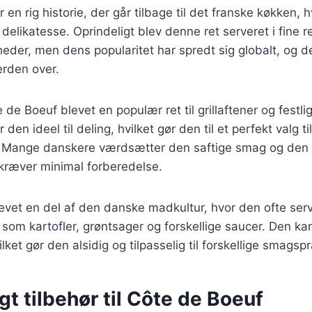
en rig historie, der går tilbage til det franske køkken, 
delikatesse. Oprindeligt blev denne ret serveret i fine r
igheder, men dens popularitet har spredt sig globalt, og 
rden over.
 de Boeuf blevet en populær ret til grillaftener og fest
 den ideel til deling, hvilket gør den til et perfekt valg ti
Mange danskere værdsætter den saftige smag og den 
 kræver minimal forberedelse.
levet en del af den danske madkultur, hvor den ofte se
r som kartofler, grøntsager og forskellige saucer. Den ka
ket gør den alsidig og tilpasselig til forskellige smagsp
t tilbehør til Côte de Boeuf