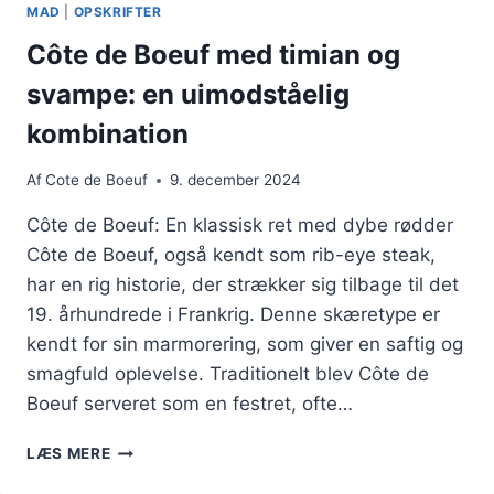
KARTOFFELMOS:
MAD
|
OPSKRIFTER
KOMFORT
MAD
Côte de Boeuf med timian og
NÅR
svampe: en uimodståelig
DET
ER
kombination
BEDST
Af
Cote de Boeuf
9. december 2024
Côte de Boeuf: En klassisk ret med dybe rødder
Côte de Boeuf, også kendt som rib-eye steak,
har en rig historie, der strækker sig tilbage til det
19. århundrede i Frankrig. Denne skæretype er
kendt for sin marmorering, som giver en saftig og
smagfuld oplevelse. Traditionelt blev Côte de
Boeuf serveret som en festret, ofte…
CÔTE
LÆS MERE
DE