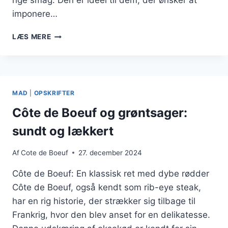
rige smag. Den er ideel til dem, der ønsker at
imponere…
CÔTE
LÆS MERE
DE
BOEUF
OG
RØDVINSSAUCE
TIL
MAD
|
OPSKRIFTER
STOR
MIDDAG
Côte de Boeuf og grøntsager:
sundt og lækkert
Af
Cote de Boeuf
27. december 2024
Côte de Boeuf: En klassisk ret med dybe rødder
Côte de Boeuf, også kendt som rib-eye steak,
har en rig historie, der strækker sig tilbage til
Frankrig, hvor den blev anset for en delikatesse.