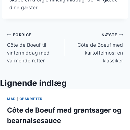
dine gæster.
Indlægsnavigation
FORRIGE
NÆSTE
Côte de Boeuf til
Côte de Boeuf med
vintermiddag med
kartoffelmos: en
varmende retter
klassiker
Lignende indlæg
MAD
|
OPSKRIFTER
Côte de Boeuf med grøntsager og
bearnaisesauce