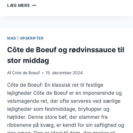
CÔTE
LÆS MERE
DE
BOEUF
MED
BAGTE
KARTOFLER
MAD
|
OPSKRIFTER
TIL
FEST
Côte de Boeuf og rødvinssauce til
stor middag
Af
Cote de Boeuf
15. december 2024
Côte de Boeuf: En klassisk ret til festlige
lejligheder Côte de Boeuf er en imponerende og
velsmagende ret, der ofte serveres ved særlige
lejligheder som festmiddage, bryllupper og
højtider. Denne store bøf, der stammer fra
ribbenene på kvæg, er kendt for sin saftighed og