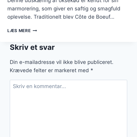
Denne udskæring af oksekød er kendt for sin
marmorering, som giver en saftig og smagfuld
oplevelse. Traditionelt blev Côte de Boeuf…
CÔTE
LÆS MERE
DE
BOEUF
Skriv et svar
OG
GRØNTSAGER:
SUNDT
Din e-mailadresse vil ikke blive publiceret.
OG
Krævede felter er markeret med
*
LÆKKERT