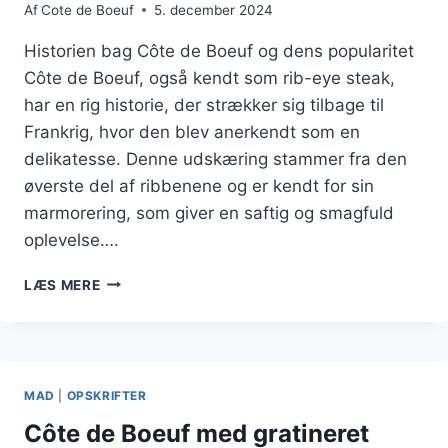
Af
Cote de Boeuf
5. december 2024
Historien bag Côte de Boeuf og dens popularitet
Côte de Boeuf, også kendt som rib-eye steak,
har en rig historie, der strækker sig tilbage til
Frankrig, hvor den blev anerkendt som en
delikatesse. Denne udskæring stammer fra den
øverste del af ribbenene og er kendt for sin
marmorering, som giver en saftig og smagfuld
oplevelse….
CÔTE
LÆS MERE
DE
BOEUF
MED
GRØNTSAGER
OG
MAD
|
OPSKRIFTER
BEARNAISESAUCE
Côte de Boeuf med gratineret