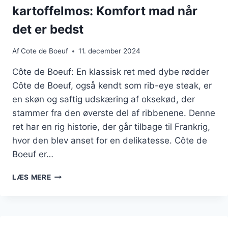
kartoffelmos: Komfort mad når
det er bedst
Af
Cote de Boeuf
11. december 2024
Côte de Boeuf: En klassisk ret med dybe rødder
Côte de Boeuf, også kendt som rib-eye steak, er
en skøn og saftig udskæring af oksekød, der
stammer fra den øverste del af ribbenene. Denne
ret har en rig historie, der går tilbage til Frankrig,
hvor den blev anset for en delikatesse. Côte de
Boeuf er…
CÔTE
LÆS MERE
DE
BOEUF
MED
GRATINERET