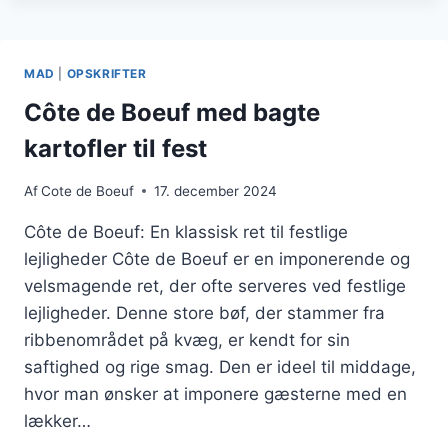
BOEUF
MED
TIMIAN
OG
MAD
|
OPSKRIFTER
SVAMPE:
EN
Côte de Boeuf med bagte
UIMODSTÅELIG
kartofler til fest
KOMBINATION
Af
Cote de Boeuf
17. december 2024
Côte de Boeuf: En klassisk ret til festlige
lejligheder Côte de Boeuf er en imponerende og
velsmagende ret, der ofte serveres ved festlige
lejligheder. Denne store bøf, der stammer fra
ribbenområdet på kvæg, er kendt for sin
saftighed og rige smag. Den er ideel til middage,
hvor man ønsker at imponere gæsterne med en
lækker…