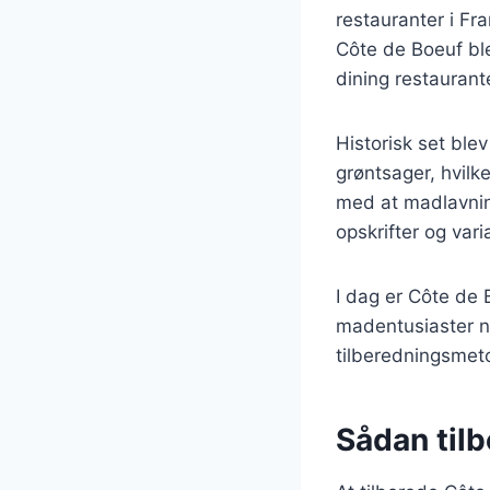
restauranter i Fr
Côte de Boeuf bl
dining restaurante
Historisk set ble
grøntsager, hvilket
med at madlavnin
opskrifter og vari
I dag er Côte de
madentusiaster n
tilberedningsmet
Sådan til