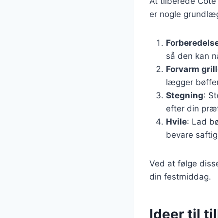
At tilberede Côte
er nogle grundlægg
Forberedelse
så den kan n
Forvarm gril
lægger bøffe
Stegning
: S
efter din pr
Hvile
: Lad bø
bevare safti
Ved at følge diss
din festmiddag.
Ideer til t