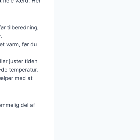
et hele værd. Her
:
ør tilberedning,
.
get varm, før du
ler juster tiden
ede temperatur.
hjælper med at
lemmelig del af