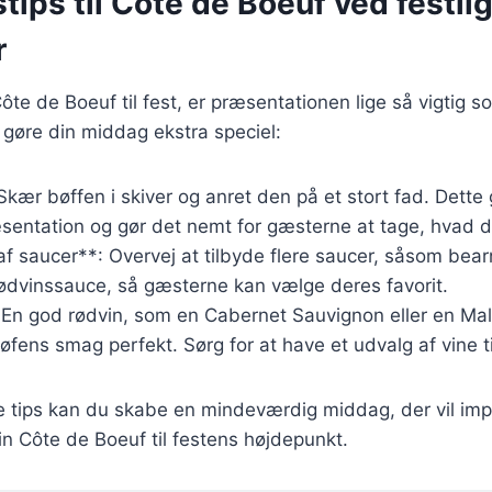
tips til Côte de Boeuf ved festli
r
ôte de Boeuf til fest, er præsentationen lige så vigtig
at gøre din middag ekstra speciel:
Skær bøffen i skiver og anret den på et stort fad. Dette 
entation og gør det nemt for gæsterne at tage, hvad d
f saucer**: Overvej at tilbyde flere saucer, såsom bea
 rødvinssauce, så gæsterne kan vælge deres favorit.
: En god rødvin, som en Cabernet Sauvignon eller en Ma
ens smag perfekt. Sørg for at have et udvalg af vine ti
se tips kan du skabe en mindeværdig middag, der vil im
n Côte de Boeuf til festens højdepunkt.