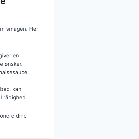
ge
 som smagen. Her
giver en
e ønsker.
rnaisesauce,
lbec, kan
l rådighed.
ponere dine