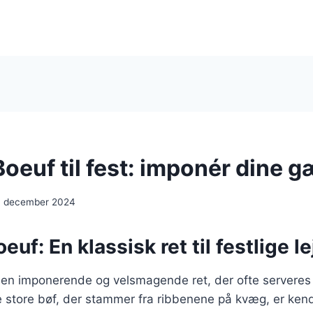
oeuf til fest: imponér dine g
. december 2024
euf: En klassisk ret til festlige l
 en imponerende og velsmagende ret, der ofte serveres 
e store bøf, der stammer fra ribbenene på kvæg, er kend