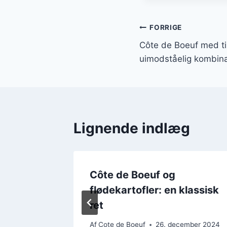
Indlægsnavi
FORRIGE
Côte de Boeuf med t
uimodståelig kombina
Lignende indlæg
ôte de
Côte de Boeuf og
flødekartofler: en klassisk
ret
ember 2024
Af
Cote de Boeuf
26. december 2024