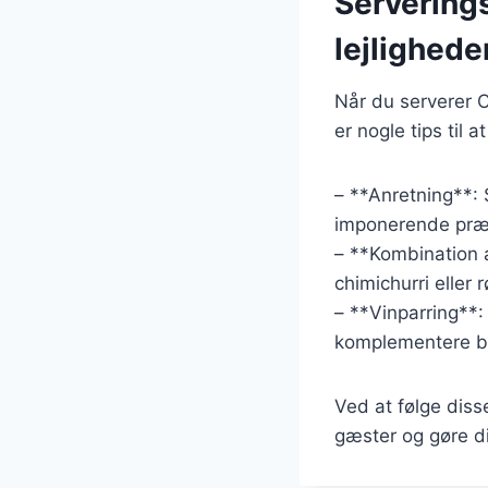
Serverings
lejlighede
Når du serverer C
er nogle tips til 
– **Anretning**: 
imponerende præs
– **Kombination a
chimichurri eller
– **Vinparring**
komplementere bøf
Ved at følge dis
gæster og gøre di