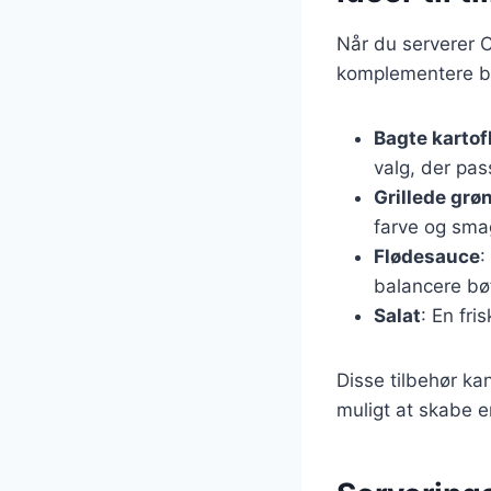
Når du serverer Cô
komplementere bø
Bagte kartof
valg, der pass
Grillede grø
farve og smag 
Flødesauce
:
balancere bø
Salat
: En fri
Disse tilbehør ka
muligt at skabe 