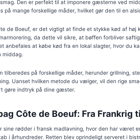
e smag. Den er perfekt til at imponere gæsterne ved mi
 på mange forskellige måder, hvilket gør den til en alsid
 de Boeuf, er det vigtigt at finde et stykke kød af høj kv
rmorering, da dette vil sikre, at bøffen forbliver safti
et anbefales at købe kød fra en lokal slagter, hvor du k
in middag.
 tilberedes på forskellige måder, herunder grillning, ste
ning. Uanset hvilken metode du vælger, vil den rige sm
rt gøre indtryk på dine gæster.
bag Côte de Boeuf: Fra Frankrig t
 sine rødder i fransk madlavning, hvor den har været en
ab i århundreder. Retten blev oprindeligt serveret i bist