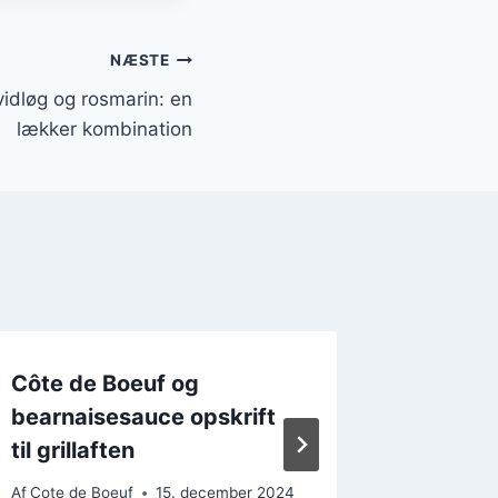
NÆSTE
idløg og rosmarin: en
lækker kombination
Côte de Boeuf og
Côte de
bearnaisesauce opskrift
grillaf
til grillaften
en ufor
Af
Cote de Boeuf
15. december 2024
Af
Cote de