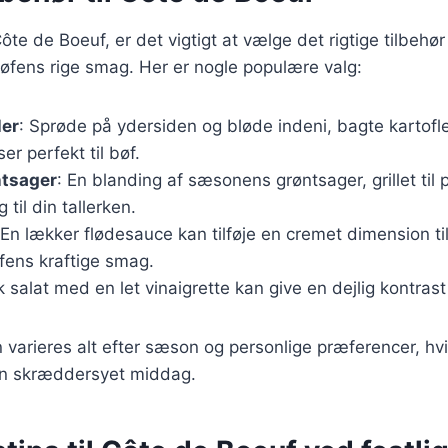
te de Boeuf, er det vigtigt at vælge det rigtige tilbehør 
fens rige smag. Her er nogle populære valg:
ler
: Sprøde på ydersiden og bløde indeni, bagte kartofler
er perfekt til bøf.
ntsager
: En blanding af sæsonens grøntsager, grillet til pe
til din tallerken.
 En lækker flødesauce kan tilføje en cremet dimension ti
fens kraftige smag.
sk salat med en let vinaigrette kan give en dejlig kontrast
n varieres alt efter sæson og personlige præferencer, hvi
en skræddersyet middag.