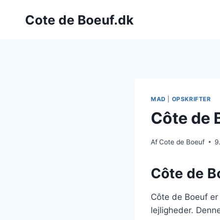
Fortsæt
Cote de Boeuf.dk
til
indhold
MAD
|
OPSKRIFTER
Côte de B
Af
Cote de Boeuf
9
Côte de Bo
Côte de Boeuf er
lejligheder. Denn