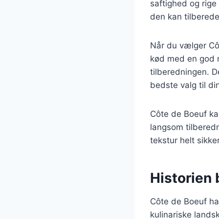
saftighed og rig
den kan tilberedes
Når du vælger Côte
kød med en god ma
tilberedningen. D
bedste valg til d
Côte de Boeuf kan
langsom tilbered
tekstur helt sikke
Historien 
Côte de Boeuf har
kulinariske landsk