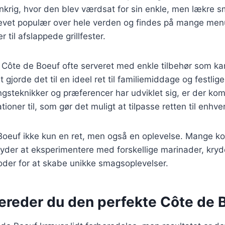
ankrig, hvor den blev værdsat for sin enkle, men lækre s
evet populær over hele verden og findes på mange menue
r til afslappede grillfester.
v Côte de Boeuf ofte serveret med enkle tilbehør som kar
 gjorde det til en ideel ret til familiemiddage og festlige 
gsteknikker og præferencer har udviklet sig, er der k
ationer til, som gør det muligt at tilpasse retten til enhv
 Boeuf ikke kun en ret, men også en oplevelse. Mange k
yder at eksperimentere med forskellige marinader, kryd
oder for at skabe unikke smagsoplevelser.
bereder du den perfekte Côte de 