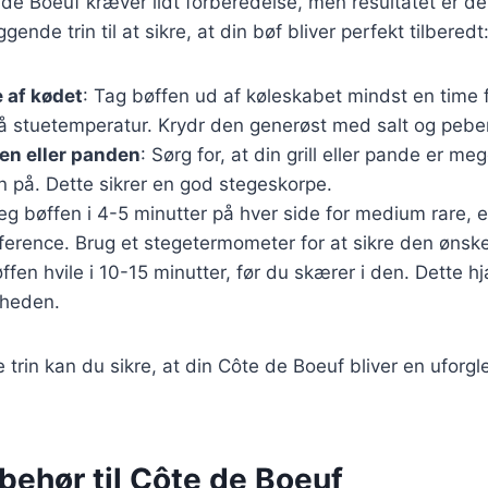
 de Boeuf kræver lidt forberedelse, men resultatet er d
ende trin til at sikre, at din bøf bliver perfekt tilberedt
 af kødet
: Tag bøffen ud af køleskabet mindst en time f
å stuetemperatur. Krydr den generøst med salt og peber
len eller panden
: Sørg for, at din grill eller pande er me
n på. Dette sikrer en god stegeskorpe.
teg bøffen i 4-5 minutter på hver side for medium rare, el
æference. Brug et stegetermometer for at sikre den ønsk
ffen hvile i 10-15 minutter, før du skærer i den. Dette 
gheden.
e trin kan du sikre, at din Côte de Boeuf bliver en uforg
ilbehør til Côte de Boeuf