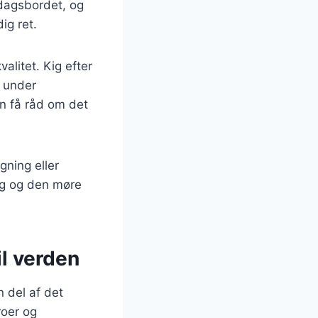
ddagsbordet, og
ig ret.
alitet. Kig efter
g under
an få råd om det
gning eller
ag og den møre
il verden
 del af det
roer og