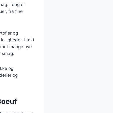
mag. I dag er
r, fra fine
tofler og
lejligheder. I takt
ommet mange nye
er smag.
okke og
derier og
Boeuf