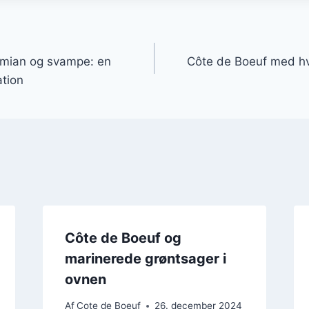
gation
imian og svampe: en
Côte de Boeuf med hv
tion
Côte de Boeuf og
marinerede grøntsager i
ovnen
Af
Cote de Boeuf
26. december 2024