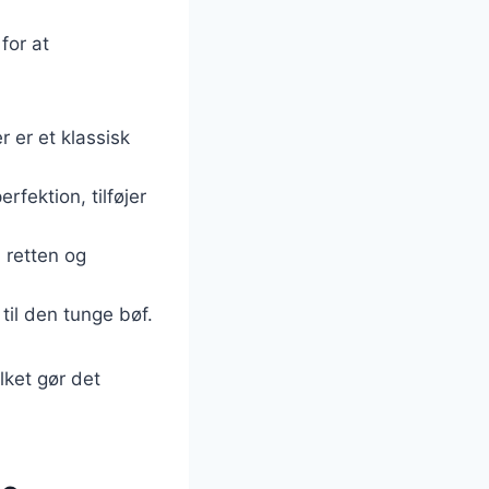
for at
 er et klassisk
rfektion, tilføjer
l retten og
 til den tunge bøf.
lket gør det