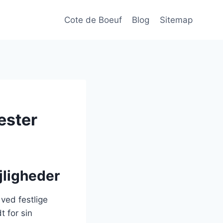
Cote de Boeuf
Blog
Sitemap
æster
ejligheder
ved festlige
t for sin