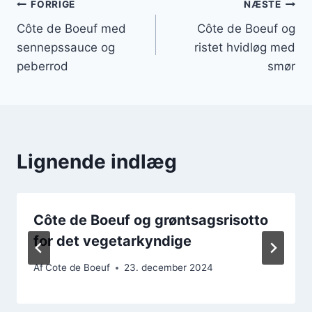
Indlægsnavigation
FORRIGE
NÆSTE
Côte de Boeuf med
Côte de Boeuf og
sennepssauce og
ristet hvidløg med
peberrod
smør
Lignende indlæg
Côte de Boeuf og grøntsagsrisotto
for det vegetarkyndige
Af
Cote de Boeuf
23. december 2024