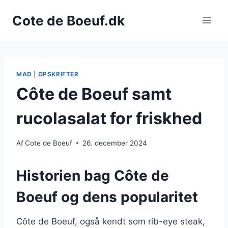
Fortsæt
Cote de Boeuf.dk
til
indhold
MAD
|
OPSKRIFTER
Côte de Boeuf samt
rucolasalat for friskhed
Af
Cote de Boeuf
26. december 2024
Historien bag Côte de
Boeuf og dens popularitet
Côte de Boeuf, også kendt som rib-eye steak,