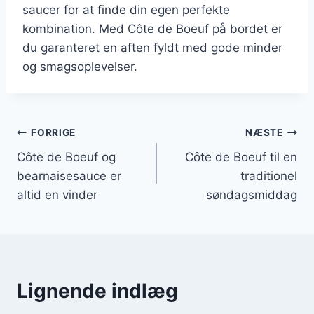
saucer for at finde din egen perfekte
kombination. Med Côte de Boeuf på bordet er
du garanteret en aften fyldt med gode minder
og smagsoplevelser.
Indlægsnavigation
FORRIGE
NÆSTE
Côte de Boeuf og
Côte de Boeuf til en
bearnaisesauce er
traditionel
altid en vinder
søndagsmiddag
Lignende indlæg