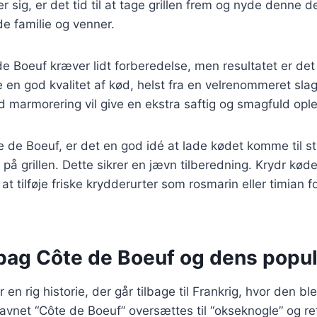
ig, er det tid til at tage grillen frem og nyde denne de
e familie og venner.
 de Boeuf kræver lidt forberedelse, men resultatet er de
ge en god kvalitet af kød, helst fra en velrenommeret sla
marmorering vil give en ekstra saftig og smagfuld ople
te de Boeuf, er det en god idé at lade kødet komme til s
på grillen. Dette sikrer en jævn tilberedning. Krydr kød
at tilføje friske krydderurter som rosmarin eller timian f
 bag Côte de Boeuf og dens popul
 en rig historie, der går tilbage til Frankrig, hvor den 
avnet “Côte de Boeuf” oversættes til “okseknogle” og ref