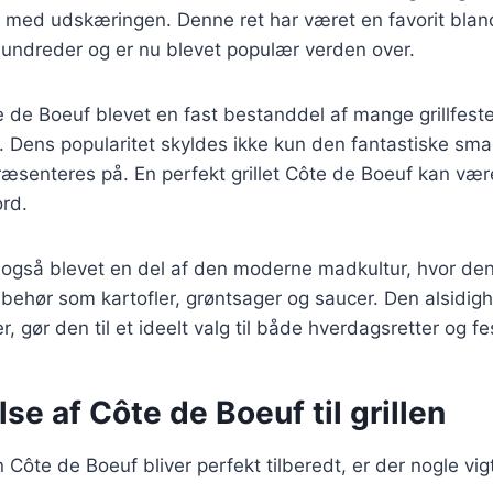
r med udskæringen. Denne ret har været en favorit blan
hundreder og er nu blevet populær verden over.
 de Boeuf blevet en fast bestanddel af mange grillfest
Dens popularitet skyldes ikke kun den fantastiske sm
æsenteres på. En perfekt grillet Côte de Boeuf kan vær
ord.
 også blevet en del af den moderne madkultur, hvor den
ilbehør som kartofler, grøntsager og saucer. Den alsidi
, gør den til et ideelt valg til både hverdagsretter og fes
se af Côte de Boeuf til grillen
in Côte de Boeuf bliver perfekt tilberedt, er der nogle vig