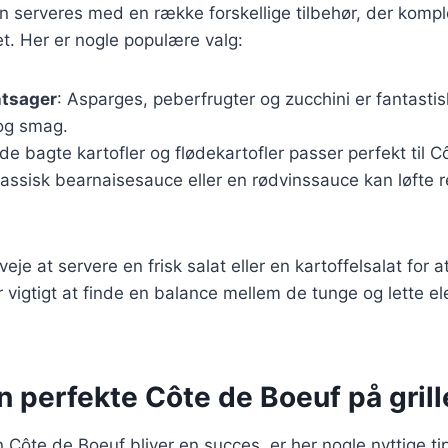
n serveres med en række forskellige tilbehør, der komp
t. Her er nogle populære valg:
ntsager
: Asparges, peberfrugter og zucchini er fantastis
 og smag.
de bagte kartofler og flødekartofler passer perfekt til C
lassisk bearnaisesauce eller en rødvinssauce kan løfte re
je at servere en frisk salat eller en kartoffelsalat for at
 er vigtigt at finde en balance mellem de tunge og lette 
en perfekte Côte de Boeuf på gril
in Côte de Boeuf bliver en succes, er her nogle nyttige ti