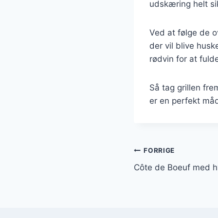
udskæring helt si
Ved at følge de 
der vil blive hus
rødvin for at ful
Så tag grillen fr
er en perfekt må
Indlægsnavi
FORRIGE
Côte de Boeuf med hv