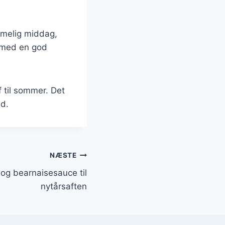
mmelig middag,
f med en god
 til sommer. Det
ed.
NÆSTE
og bearnaisesauce til
nytårsaften