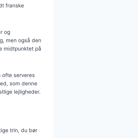
dt franske
er og
ag, men også den
e midtpunktet på
 ofte serveres
ghed, som denne
tlige lejligheder.
tige trin, du bør