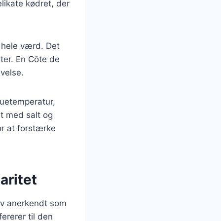
likate kødret, der
t hele værd. Det
gter. En Côte de
velse.
tuetemperatur,
et med salt og
or at forstærke
aritet
blev anerkendt som
ererer til den