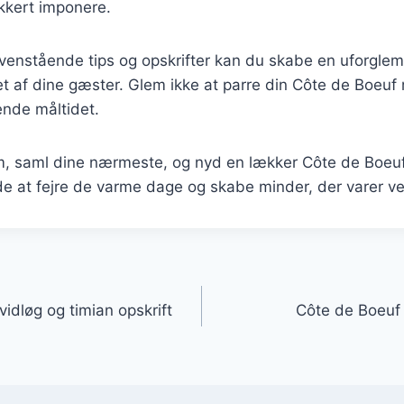
kkert imponere.
ovenstående tips og opskrifter kan du skabe en uforgle
ket af dine gæster. Glem ikke at parre din Côte de Boeu
dende måltidet.
em, saml dine nærmeste, og nyd en lækker Côte de Boeuf
de at fejre de varme dage og skabe minder, der varer v
gation
idløg og timian opskrift
Côte de Boeuf 