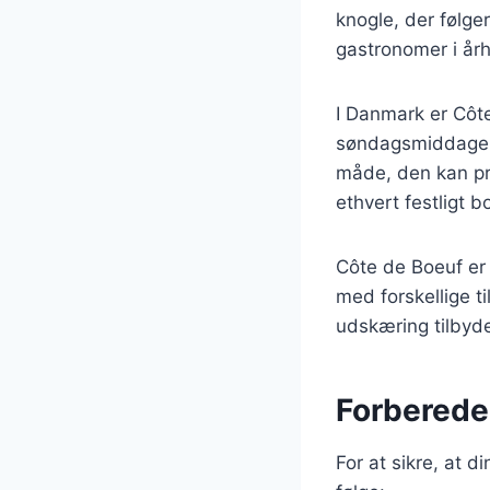
knogle, der følge
gastronomer i år
I Danmark er Côte
søndagsmiddage. 
måde, den kan pr
ethvert festligt b
Côte de Boeuf er
med forskellige t
udskæring tilbyder
Forberedel
For at sikre, at d