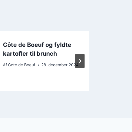
Côte de Boeuf og fyldte
Côte d
kartofler til brunch
grønts
alterna
Af
Cote de Boeuf
28. december 2024
Af
Cote de