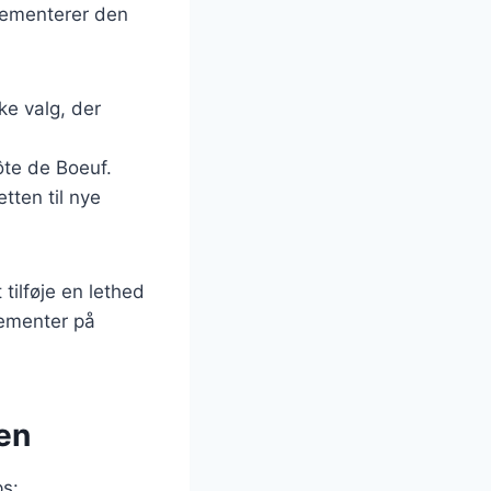
lementerer den
ke valg, der
ôte de Boeuf.
tten til nye
 tilføje en lethed
elementer på
len
ps: