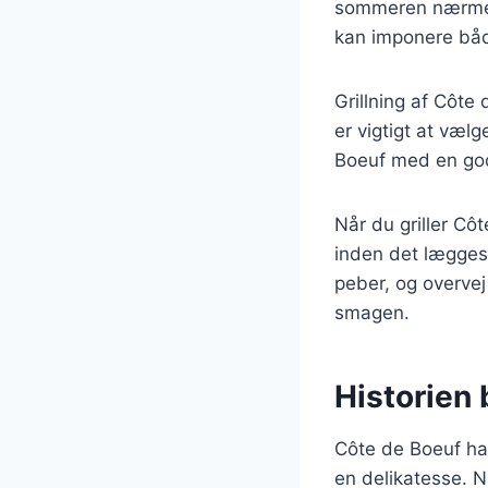
sommeren nærmer s
kan imponere båd
Grillning af Côte
er vigtigt at væl
Boeuf med en god 
Når du griller Cô
inden det lægges 
peber, og overvej 
smagen.
Historien
Côte de Boeuf har
en delikatesse. N