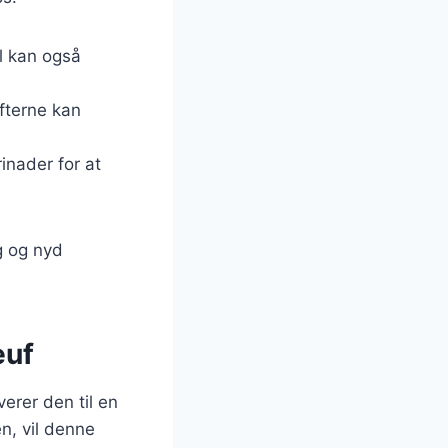
ll kan også
afterne kan
inader for at
g og nyd
euf
erer den til en
n, vil denne