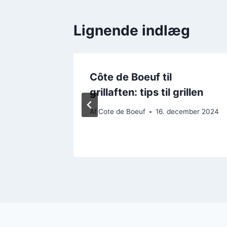
Lignende indlæg
Côte de Boeuf til
ger for
grillaften: tips til grillen
Af
Cote de Boeuf
16. december 2024
ember 2024