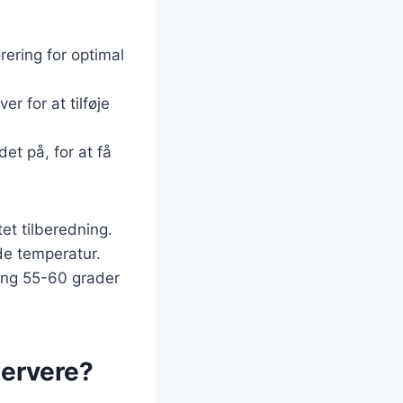
ering for optimal
er for at tilføje
det på, for at få
tet tilberedning.
de temperatur.
ing 55-60 grader
servere?