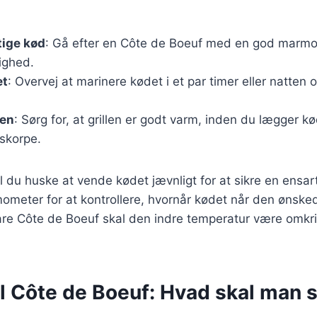
tige kød
: Gå efter en Côte de Boeuf med en god marmor
ighed.
et
: Overvej at marinere kødet i et par timer eller natten ov
len
: Sørg for, at grillen er godt varm, inden du lægger kø
skorpe.
al du huske at vende kødet jævnligt for at sikre en ensar
ometer for at kontrollere, hvornår kødet når den ønske
re Côte de Boeuf skal den indre temperatur være omkr
il Côte de Boeuf: Hvad skal man 