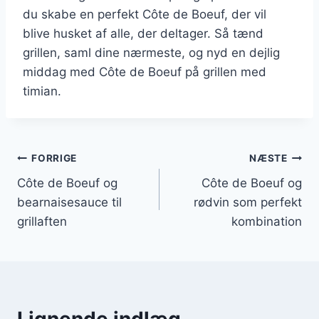
du skabe en perfekt Côte de Boeuf, der vil
blive husket af alle, der deltager. Så tænd
grillen, saml dine nærmeste, og nyd en dejlig
middag med Côte de Boeuf på grillen med
timian.
Indlægsnavigation
FORRIGE
NÆSTE
Côte de Boeuf og
Côte de Boeuf og
bearnaisesauce til
rødvin som perfekt
grillaften
kombination
Lignende indlæg